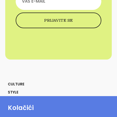
CULTURE
STYLE
SELF
Kolačići
POWER
LIFE