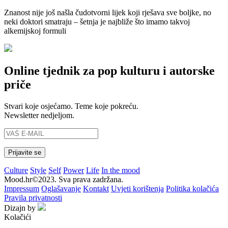
Znanost nije još našla čudotvorni lijek koji rješava sve boljke, no
neki doktori smatraju – šetnja je najbliže što imamo takvoj
alkemijskoj formuli
Online tjednik za pop kulturu i autorske
priče
Stvari koje osjećamo. Teme koje pokreću.
Newsletter nedjeljom.
Culture
Style
Self
Power
Life
In the mood
Mood.hr©2023. Sva prava zadržana.
Impressum
Oglašavanje
Kontakt
Uvjeti korištenja
Politika kolačića
Pravila privatnosti
Dizajn by
Kolačići