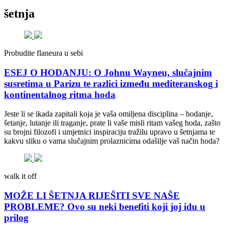
šetnja
Probudite flaneura u sebi
ESEJ O HODANJU: O Johnu Wayneu, slučajnim
susretima u Parizu te razlici između mediteranskog i
kontinentalnog ritma hoda
Jeste li se ikada zapitali koja je vaša omiljena disciplina – hodanje,
šetanje, lutanje ili traganje, prate li vaše misli ritam vašeg hoda, zašto
su brojni filozofi i umjetnici inspiraciju tražilu upravo u šetnjama te
kakvu sliku o vama slučajnim prolaznicima odašilje vaš način hoda?
walk it off
MOŽE LI ŠETNJA RIJEŠITI SVE NAŠE
PROBLEME? Ovo su neki benefiti koji joj idu u
prilog