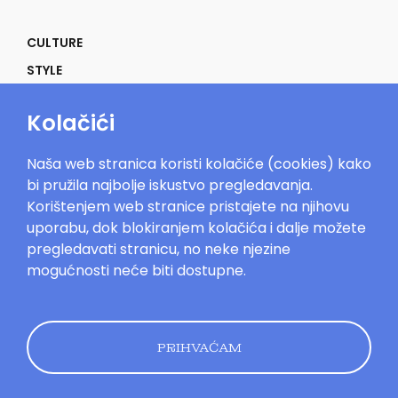
CULTURE
STYLE
SELF
Kolačići
POWER
LIFE
Naša web stranica koristi kolačiće (cookies) kako
IN THE MOOD
bi pružila najbolje iskustvo pregledavanja.
Korištenjem web stranice pristajete na njihovu
uporabu, dok blokiranjem kolačića i dalje možete
pregledavati stranicu, no neke njezine
mogućnosti neće biti dostupne.
Mood.hr©2023. Sva prava zadržana.
Impressum
Oglašavanje
Kontakt
Uvjeti
korištenja
Politika kolačića
Pravila
privatnosti
PRIHVAĆAM
Dizajn by