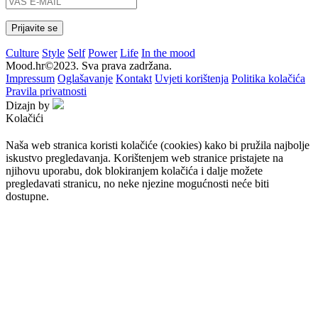
Culture
Style
Self
Power
Life
In the mood
Mood.hr©2023. Sva prava zadržana.
Impressum
Oglašavanje
Kontakt
Uvjeti korištenja
Politika kolačića
Pravila privatnosti
Dizajn by
Kolačići
Naša web stranica koristi kolačiće (cookies) kako bi pružila najbolje
iskustvo pregledavanja. Korištenjem web stranice pristajete na
njihovu uporabu, dok blokiranjem kolačića i dalje možete
pregledavati stranicu, no neke njezine mogućnosti neće biti
dostupne.
Prihvaćam