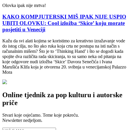
Olovka ipak nije mrtva!
KAKO KOMPJUTERSKI MIŠ IPAK NIJE USPIO
UBITI OLOVKU: Cool izložba ‘Skice’ koju morate
posjetiti u Veneciji
Kažu da svi alati kojima se koristimo za kreativno izražavanje vode
do istog cilja, no što ako ruka koja crta ne postupa na isti način s
računalnim mišem? Što je to ‘Thinking Hand’ i što se dogodi kada
spojite dva različita rada skiciranja, to su samo neka od pitanja na
koje odgovore nudi izložba ‘Skice’ Davora Senečića i Ivana
Marušića Klifa koja je otvorena 20. svibnja u venecijanskoj Palazzo
Mora
Online tjednik za pop kulturu i autorske
priče
Stvari koje osjećamo. Teme koje pokreću.
Newsletter nedjeljom.