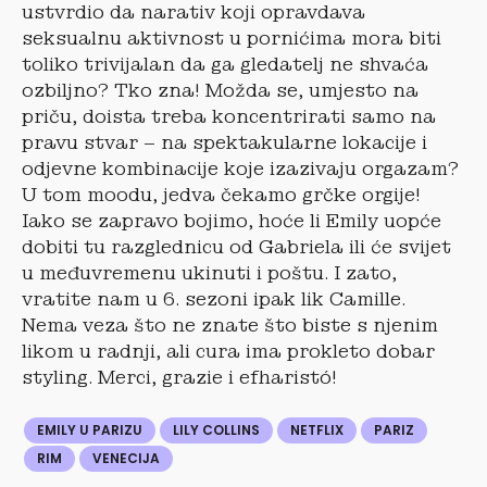
ustvrdio da narativ koji opravdava
seksualnu aktivnost u pornićima mora biti
toliko trivijalan da ga gledatelj ne shvaća
ozbiljno? Tko zna! Možda se, umjesto na
priču, doista treba koncentrirati samo na
pravu stvar – na spektakularne lokacije i
odjevne kombinacije koje izazivaju orgazam?
U tom moodu, jedva čekamo grčke orgije!
Iako se zapravo bojimo, hoće li Emily uopće
dobiti tu razglednicu od Gabriela ili će svijet
u međuvremenu ukinuti i poštu. I zato,
vratite nam u 6. sezoni ipak lik Camille.
Nema veza što ne znate što biste s njenim
likom u radnji, ali cura ima prokleto dobar
styling. Merci, grazie i efharistó!
EMILY U PARIZU
LILY COLLINS
NETFLIX
PARIZ
RIM
VENECIJA