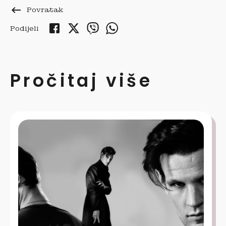
keyboard_backspace
Povratak
Podijeli
Pročitaj više