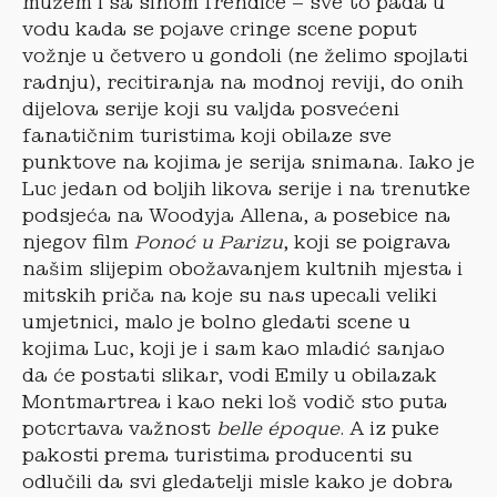
mužem i sa sinom frendice – sve to pada u
vodu kada se pojave cringe scene poput
vožnje u četvero u gondoli (ne želimo spojlati
radnju), recitiranja na modnoj reviji, do onih
dijelova serije koji su valjda posvećeni
fanatičnim turistima koji obilaze sve
punktove na kojima je serija snimana. Iako je
Luc jedan od boljih likova serije i na trenutke
podsjeća na Woodyja Allena, a posebice na
njegov film
Ponoć u Parizu
, koji se poigrava
našim slijepim obožavanjem kultnih mjesta i
mitskih priča na koje su nas upecali veliki
umjetnici, malo je bolno gledati scene u
kojima Luc, koji je i sam kao mladić sanjao
da će postati slikar, vodi Emily u obilazak
Montmartrea i kao neki loš vodič sto puta
potcrtava važnost
belle époque
. A iz puke
pakosti prema turistima producenti su
odlučili da svi gledatelji misle kako je dobra