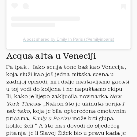
A post shared by Emily In Paris (@emilyinparis)
Acqua alta u Veneciji
Pa ipak… Iako serija tone baš kao Venecija,
koja služi kao još jedna mitska scena u
zadnjoj epizodi, mi i dalje nastavljamo gacati
u toj vodi do koljena i ne napuštamo ekipu.
Ili, kako je lijepo zaključila novinarka
New
York Timesa
: „Nakon što je ukinuta serija
I
tek tako
, koja je bila opterećena emotivnim
pričama,
Emily u Parizu
može biti glupa
koliko želi.“ A što nas dovodi do sljedećeg
pitanja: je li Slavoj Žižek bio u pravu kada je