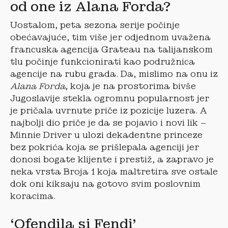
od one iz Alana Forda?
Uostalom, peta sezona serije počinje
obećavajuće, tim više jer odjednom uvažena
francuska agencija Grateau na talijanskom
tlu počinje funkcionirati kao podružnica
agencije na rubu grada. Da, mislimo na onu iz
Alana Forda
, koja je na prostorima bivše
Jugoslavije stekla ogromnu popularnost jer
je pričala uvrnute priče iz pozicije luzera. A
najbolji dio priče je da se pojavio i novi lik –
Minnie Driver u ulozi dekadentne princeze
bez pokrića koja se prišlepala agenciji jer
donosi bogate klijente i prestiž, a zapravo je
neka vrsta Broja 1 koja maltretira sve ostale
dok oni kiksaju na gotovo svim poslovnim
koracima.
‘Ofendila si Fendi’