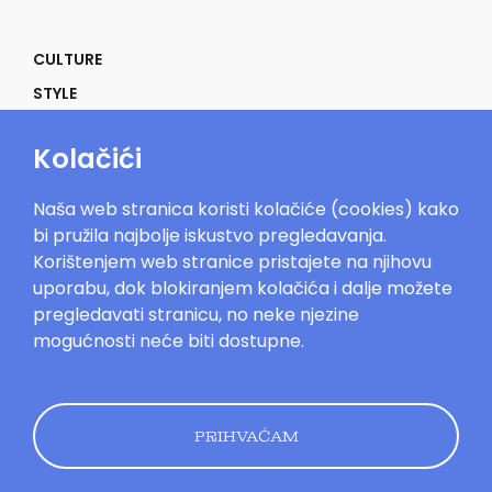
CULTURE
STYLE
SELF
Kolačići
POWER
LIFE
Naša web stranica koristi kolačiće (cookies) kako
IN THE MOOD
bi pružila najbolje iskustvo pregledavanja.
Korištenjem web stranice pristajete na njihovu
uporabu, dok blokiranjem kolačića i dalje možete
pregledavati stranicu, no neke njezine
mogućnosti neće biti dostupne.
Mood.hr©2023. Sva prava zadržana.
Impressum
Oglašavanje
Kontakt
Uvjeti
korištenja
Politika kolačića
Pravila
privatnosti
PRIHVAĆAM
Dizajn by