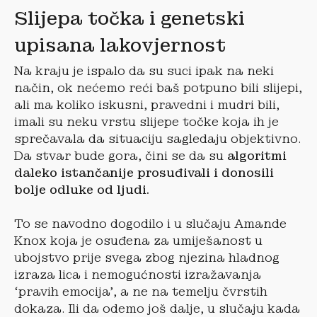
Slijepa točka i genetski
upisana lakovjernost
Na kraju je ispalo da su suci ipak na neki
način, ok nećemo reći baš potpuno bili slijepi,
ali ma koliko iskusni, pravedni i mudri bili,
imali su neku vrstu slijepe točke koja ih je
sprečavala da situaciju sagledaju objektivno.
Da stvar bude gora, čini se da su
algoritmi
daleko istančanije prosuđivali i donosili
bolje odluke od ljudi.
To se navodno dogodilo i u slučaju Amande
Knox koja je osuđena za umiješanost u
ubojstvo prije svega zbog njezina hladnog
izraza lica i nemogućnosti izražavanja
‘pravih emocija’, a ne na temelju čvrstih
dokaza. Ili da odemo još dalje, u slučaju kada