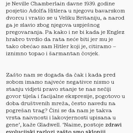
je Neville Chamberlain davne 1939. godine
posjetio Adolfa Hitlera u njegovu bavarskom
dvorcu i vratio se u Veliku Britaniju, a narod
ga je slavio zbog njegova uspješnog
pregovaranja. Pa kako i ne bi kada je Englez
hrabro tvrdio da rata neće biti jer mu je
tako obećao sam Hitler koji je, citiramo –
iznimno topao i šarmantan čovjek.
Zašto nam se događa da čak i kada pred
sobom imamo najveće negativce nismo u
stanju vidjeti pravo stanje te nas nečiji
govor tijela i facijalne ekspresije, pogotovo u
doba društvenih mreža, često navedu na
pogrešan trag? Čini se da nam je takva
vrsta naivnosti i lakovjernosti upisana u
gene’, kaže Gladwell. ‘Naime, postoje
zdravi
evolucijski razlozi zašto smo skloniji