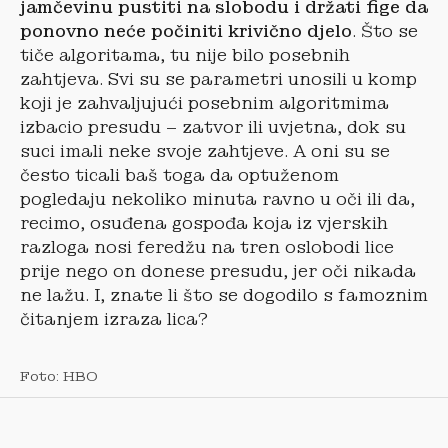
jamčevinu pustiti na slobodu i držati fige da
ponovno neće počiniti krivično djelo
. Što se
tiče algoritama, tu nije bilo posebnih
zahtjeva. Svi su se parametri unosili u komp
koji je zahvaljujući posebnim algoritmima
izbacio presudu – zatvor ili uvjetna, dok su
suci imali neke svoje zahtjeve. A oni su se
često ticali baš toga da optuženom
pogledaju nekoliko minuta ravno u oči ili da,
recimo, osuđena gospođa koja iz vjerskih
razloga nosi feredžu na tren oslobodi lice
prije nego on donese presudu, jer oči nikada
ne lažu. I, znate li što se dogodilo s famoznim
čitanjem izraza lica?
Foto: HBO