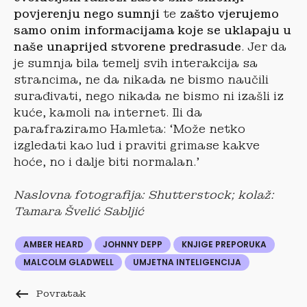
povjerenju nego sumnji
te
zašto vjerujemo
samo onim informacijama koje se uklapaju u
naše unaprijed stvorene predrasude
. Jer da
je sumnja bila temelj svih interakcija sa
strancima, ne da nikada ne bismo naučili
surađivati, nego nikada ne bismo ni izašli iz
kuće, kamoli na internet. Ili da
parafraziramo Hamleta: ‘Može netko
izgledati kao lud i praviti grimase kakve
hoće, no i dalje biti normalan.’
Naslovna fotografija: Shutterstock; kolaž:
Tamara Švelić Sabljić
AMBER HEARD
JOHNNY DEPP
KNJIGE PREPORUKA
MALCOLM GLADWELL
UMJETNA INTELIGENCIJA
keyboard_backspace
Povratak