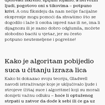
djelovati iskreno, špijuni lojalno, a nervozni
ljudi, pogotovo oni s tikovima – potpuno
krivi.
A onu fiksideju da nam nečije facijalne
ekspresije mogu pomoći da shvatimo što se
dogodilo i laže li osoba ispred nas ili ne, ima li
dijagnozu ili je samo dobro odglumila, možete
slobodno baciti u vjetar, jer su često
potpuno neutemeljene i pogrešne!
Kako je algoritam pobijedio
suca u čitanju izraza lica
Kako bi dokazao svoju teoriju, Gladwell
navodi istraživanje koje je uključivalo ljude i
strojeve (čitaj suce i algoritme) koji su morali
donijeti važnu odluku
– hoće li optuženog
strpati u zatvor da dođe k sebi ili će ga uz