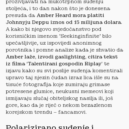
proživljavati na mukotrpnom suđenju
stoljeća, i to dan nakon što je donesena
presuda da
Amber Heard mora platiti
Johnnyju Deppu iznos od 15 milijuna dolara.
A kako bi njegovo svjedočanstvo pod
korisničkim imenom ‘Seekinginfinite’ bilo
upečatljivije, uz ispovijedi anonimnog
porotnika i pomne analize kada je shvatio da
Amber laže, izvodi gaslighting, citira tekst
iz filma ‘Talentirani gospodin Riplay’
te
izjavu kako su svi poslije suđenja komentirali
upravo taj njezin čudan izraz lica išle su na
tisuće fotografija koje zumiraju grimase
potresene glumice, neukusni memeovi koji
ismijavaju slučaj obiteljskog nasilja ili, još
gore, kao da je riječ o nekom bezazlenom
korejskom trendu – fancamovi.
Polarizirano suđenje i