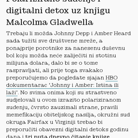
digitalni detox uz knjigu
Malcolma Gladwella
Trebaju li možda Johnny Depp i Amber Heard
sada tužiti sve društvene mreže, a
ponajprije porotnike za nanesenu duševnu
bol koju možda neće zaliječiti ni stotinu
milijuna dolara, dalo bi se o tome
raspravljati, ali prije toga svakako
preporučujemo da pogledate sjajan
HBO
dokumentarac ‘Johnny i Amber: Istina ili
laži’
. No svima onima koji su strastveno
sudjelovali u ovom izrazito polariziranom
suđenju, čvrsto zauzimali strane, pravili
memefikaciju obiteljskog nasilja, okružni sud
okruga Fairfax u Virginiji trebao bi
preporučiti obavezni digitalni detoks godinu
dana i
tri puta dnevno čitanje knjige