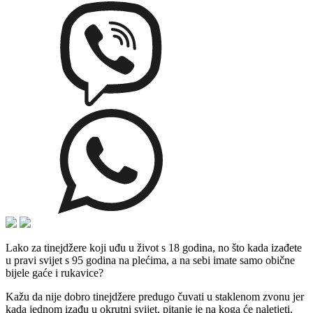
Lako za tinejdžere koji uđu u život s 18 godina, no što kada izađete
u pravi svijet s 95 godina na plećima, a na sebi imate samo obične
bijele gaće i rukavice?
Kažu da nije dobro tinejdžere predugo čuvati u staklenom zvonu jer
kada jednom izađu u okrutni svijet, pitanje je na koga će naletjeti.