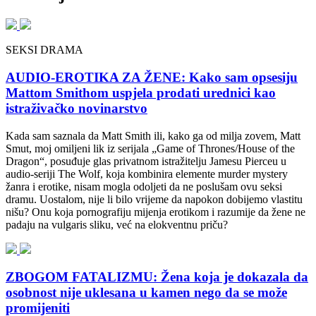
SEKSI DRAMA
AUDIO-EROTIKA ZA ŽENE: Kako sam opsesiju
Mattom Smithom uspjela prodati urednici kao
istraživačko novinarstvo
Kada sam saznala da Matt Smith ili, kako ga od milja zovem, Matt
Smut, moj omiljeni lik iz serijala „Game of Thrones/House of the
Dragon“, posuđuje glas privatnom istražitelju Jamesu Pierceu u
audio-seriji The Wolf, koja kombinira elemente murder mystery
žanra i erotike, nisam mogla odoljeti da ne poslušam ovu seksi
dramu. Uostalom, nije li bilo vrijeme da napokon dobijemo vlastitu
nišu? Onu koja pornografiju mijenja erotikom i razumije da žene ne
padaju na vulgaris sliku, već na elokventnu priču?
ZBOGOM FATALIZMU: Žena koja je dokazala da
osobnost nije uklesana u kamen nego da se može
promijeniti