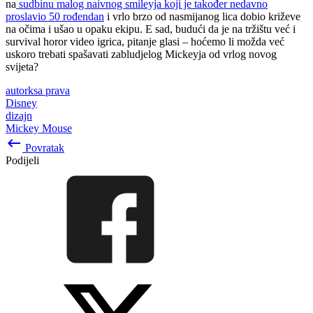
na
sudbinu malog naivnog smileyja koji je također nedavno
proslavio 50 rođendan
i vrlo brzo od nasmijanog lica dobio križeve
na očima i ušao u opaku ekipu. E sad, budući da je na tržištu već i
survival horor video igrica, pitanje glasi – hoćemo li možda već
uskoro trebati spašavati zabludjelog Mickeyja od vrlog novog
svijeta?
autorksa prava
Disney
dizajn
Mickey Mouse
keyboard_backspace
Povratak
Podijeli