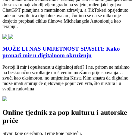
do seksa u najuzbudljivijem gradu na svijetu, milenijalci gnjave
ChatGPT pitanjima o mentalnom zdravlju, a TikTokeri opsjednuto
rade od svojih lica digitalne avatare, čudimo se da se nitko nije
dosjetio prepisati ciklus filmova Michelangela Antonionija kao
terapiju.
MOŽE LI NAS UMJETNOST SPASITI: Kako
pronaći mir u digitalnom okruženju
Postoji li mir i opuštenost u digitalnoj sferi? I ne, pritom ne mislimo
na beskonačno scrollanje društvenim mrežama prije spavanja…
zvuči kao oksimoron, no umjetnica Krista Kim smatra da digitalno
može imati smirujuće djelovanje poput zen vrta, što ilustrira i u
svojim radovima
Online tjednik za pop kulturu i autorske
priče
Stvari koje osjećamo. Teme koje pokreću.