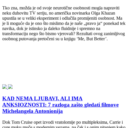
Tko zna, možda je od svoje neurotične osobnosti mogla napraviti
neku duhovitu TV seriju, no američka novinarka Olga Khazan
upustila se u veliki eksperiment i odlučila promijeniti osobnost. Ma
je li moguće da je ono što mislimo da je naše „pravo ja“ ponekad tek
navika, dok je istinsko ja daleko fluidnije i spremno na
transformaciju nego što bismo vjerovali? Rezultati ovog zanimljivog
osobnog putovanja pretočeni su u knjigu ‘Me, But Better’.
KAD NEMA LJUBAVI, ALI IMA
ANKSIOZNOSTI: 7 razloga zašto gledati filmove
Michelangela Antonionija
Dok Tom Cruise opet izvodi vratolomije po multipleksima, Carrie i
cure muku muče s modernim vezama, pa čak i s onim pitanjem kako