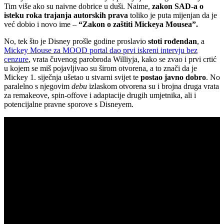
Tim više ako su naivne dobrice u duši. Naime,
zakon SAD-a o
isteku roka trajanja autorskih prava
toliko je puta mijenjan da je
već dobio i novo ime –
“Zakon o zaštiti Mickeya Mousea”.
No, tek što je Disney prošle godine proslavio
stoti rođendan
, a
Mickey Mouse za MOOD portal dao prvi iskreni intervju bez
cenzure
, vrata čuvenog parobroda Williyja, kako se zvao i prvi crtić
u kojem se miš pojavljivao su širom otvorena, a to znači da je
Mickey 1. siječnja ušetao u stvarni svijet te
postao javno dobro
. No
paralelno s njegovim
debu
izlaskom otvorena su i brojna druga vrata
za remakeove, spin-offove i adaptacije drugih umjetnika, ali i
potencijalne pravne sporove s Disneyem.