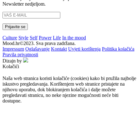
Newsletter nedjeljom.
Culture
Style
Self
Power
Life
In the mood
Mood.hr©2023. Sva prava zadržana.
Impressum
Oglašavanje
Kontakt
Uvjeti korištenja
Politika kolačića
Pravila privatnosti
Dizajn by
Kolačići
Naša web stranica koristi kolačiće (cookies) kako bi pružila najbolje
iskustvo pregledavanja. Korištenjem web stranice pristajete na
njihovu uporabu, dok blokiranjem kolačića i dalje možete
pregledavati stranicu, no neke njezine mogućnosti neće biti
dostupne.
Prihvaćam