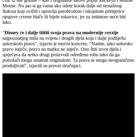
crtić iz iste godine – kao i originalne likove poput Mickeya i Minnie
Mouse. No jao si ga vama ako odete korak dalje od nestašnog
štakora koji zviždi i upravlja parobrodom i iskopirate primjerice
njegove crvene hlače ili bijele rukavice, jer za imitatore neće biti
lako.
“
Disney će i dalje štititi svoja prava na modernije verzije
najpoznatijeg miša na svijetu i drugih djela koja i dalje podliježu
autorskom pravu”, izjavio je moćni koncern. “Naime, iako autorsko
pravo istječe, pravo na marku ne istječe. Ono štiti izvor djela i
sprječava da netko drugi proizvodi određenu robu tako da ga
potrošači mogu smatrati originalom. Ta prava se mogu neograničeno
produljivati”, izjavili su pravni stručnjaci.