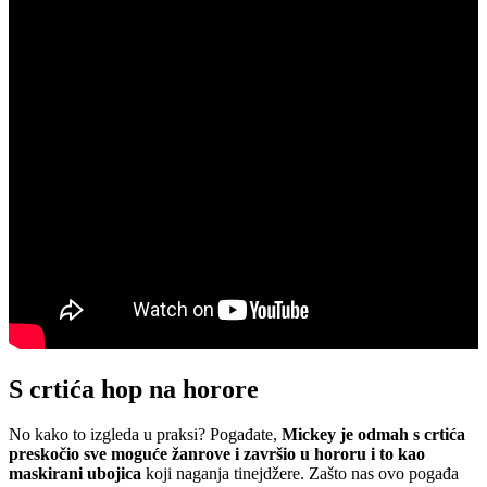
S crtića hop na horore
No kako to izgleda u praksi? Pogađate,
Mickey je odmah s crtića
preskočio sve moguće žanrove i završio u hororu i to kao
maskirani ubojica
koji naganja tinejdžere. Zašto nas ovo pogađa