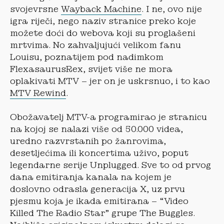
svojevrsne
Wayback Machine
. I ne, ovo nije
igra riječi, nego naziv stranice preko koje
možete doći do webova koji su proglašeni
mrtvima. No zahvaljujući velikom fanu
Louisu, poznatijem pod nadimkom
FlexasaurusRex, svijet više ne mora
oplakivati MTV – jer on je uskrsnuo, i to kao
MTV Rewind
.
Obožavatelj MTV-a programirao je stranicu
na kojoj se nalazi više od 50.000 videa,
uredno razvrstanih po žanrovima,
desetljećima ili koncertima uživo, poput
legendarne serije Unplugged. Sve to od prvog
dana emitiranja kanala na kojem je
doslovno odrasla generacija X, uz prvu
pjesmu koja je ikada emitirana – “Video
Killed The Radio Star” grupe The Buggles.