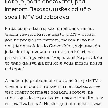
Kako je jedan obožavatelj pod
imenom FlexasaurusRex odlučio
spasiti MTV od zaborava
Kada bismo danas, kao u nekom krimiću,
tražili glavnog krivca zašto je MTV prošle
godine proglašen mrtvim, možda bi to bio
onaj trenutak kada Steve Jobs, svjestan da
je toliko toga zeznuo sa svojom kćeri, na
parkiralištu povikne: “Hej, stani! Napravit ću
to tako da svu glazbu koju voliš možeš nositi
u džepu!”
A možda je problem bio i u tome što je MTV s
vremenom postajao sve manje glazba, a sve
više reality formati i dosadni spotovi, na
rubu toga da se pretvore u monotonu liniju iz
crtića “La Linea”. No tko god bio nulti krivac