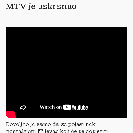
MTV je uskrsnuo
Dovoljno je samo da se pojavi neki
nostalgični IT-jevac koji će se dosjetiti