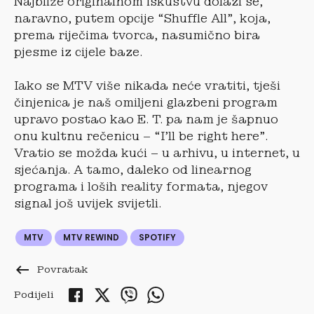
Najbliže originalnom iskustvu dolazi se,
naravno, putem opcije “Shuffle All”, koja,
prema riječima tvorca, nasumično bira
pjesme iz cijele baze.
Iako se MTV više nikada neće vratiti, tješi
činjenica je naš omiljeni glazbeni program
upravo postao kao E. T. pa nam je šapnuo
onu kultnu rečenicu – “I’ll be right here”.
Vratio se možda kući – u arhivu, u internet, u
sjećanja. A tamo, daleko od linearnog
programa i loših reality formata, njegov
signal još uvijek svijetli.
MTV
MTV REWIND
SPOTIFY
keyboard_backspace
Povratak
Podijeli