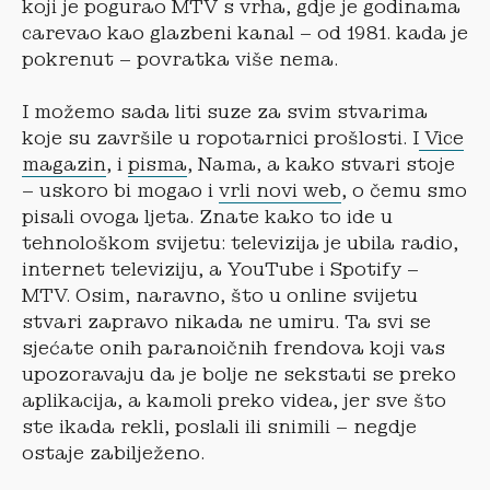
koji je pogurao MTV s vrha, gdje je godinama
carevao kao glazbeni kanal – od 1981. kada je
pokrenut – povratka više nema.
I možemo sada liti suze za svim stvarima
koje su završile u ropotarnici prošlosti. I
Vice
magazin
, i
pisma
, Nama, a kako stvari stoje
– uskoro bi mogao i
vrli novi web
, o čemu smo
pisali ovoga ljeta. Znate kako to ide u
tehnološkom svijetu: televizija je ubila radio,
internet televiziju, a YouTube i Spotify –
MTV. Osim, naravno, što u online svijetu
stvari zapravo nikada ne umiru. Ta svi se
sjećate onih paranoičnih frendova koji vas
upozoravaju da je bolje ne sekstati se preko
aplikacija, a kamoli preko videa, jer sve što
ste ikada rekli, poslali ili snimili – negdje
ostaje zabilježeno.