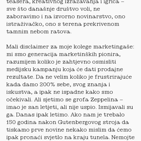
teasera, kreativnog izražavanja i igrica –
sve što današnje društvo voli, ne
zaboravimo i na izvorno novinarstvo, ono
istraživačko, ono s terena prekrivenom
tamnim nebom ratova.
Mali disclaimer za moje kolege marketingaše:
mi smo generacija marketinških pionira,
razumijem koliko je zahtjevno osmisliti
medijsku kampanju koja će dati prodajne
rezultate. Da ne velim koliko je frustrirajuće
kada damo 200% sebe, svog znanja i
iskustva, a ipak ne ispadne kako smo
očekivali. Ali sjetimo se grofa Zeppelina –
imao je san letjeti, ali nije uspio. Ismijavali su
ga. Danas ipak letimo. Ako nam je trebalo
150 godina nakon Gutenbergovog stroja da
tiskamo prve novine nekako mislim da ćemo
ipak pronaći svjetlo na kraju tunela. Nemojte