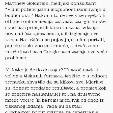
Matthew Goldstein, medijski konzultant.
“Vidim potencijalnu mogućnost izumiranja u
budućnosti.” Nakon što se sve više svjetskih
offline i online medija zatvara zasigurno ste
i kod nas primijetili kako tiskana izdanja
novina i časopisa nestaju ili izgledaju sve
tanja.
Na tržištu se pojavljuju nišni portali
,
poneko tiskovno uskrsnuće, a društvene
mreže kao i sam Google nam zadaju sve veće
probleme.
Ali kako je došlo do toga? Unatoč navici i
voljenju tiskanih formata tržište je u jednom
trenutku shvatilo da su klikovi sve. Mjerljivi
su, donose prodajne rezultate, a promet koji
se generira naslanjajući se i na društvene
mreže veći je (ili barem) mjerljiviji od onog iz
tiskanog izdanja. Tada su nastali
clickbaitovi poput kvizova za generiranje