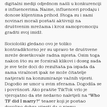
digitalni mediji odjednom našli u konkurenciji
s influencerima. Naime, influenceri prodaju i
donose klijentima prihod. Stoga su i sami
novinari morali postati aktivniji na
društvenim mrežama i kroz samopromociju
graditi svoj imidž.
Sociološki gledano ovo je toliko
kontradiktorno jer su upravo te društvene
mreže desetkovale radna mjesta. Osim toga
nakon što su se forsirali klikovi i doseg sada
je sve teže doći do rezultata pa ispada da
sama viralnost ipak ne može čitatelje
natjerati na konzumiranje važnih vijesti.
Dogodio se umor u svim sferama. Dogodila se
i površnost. Ako pratite TikTok vrlo je
vjerojatno da ste nedavno naletjeli na
“Who
TF did I marry?”
teaser koji je postao
dovoljno dobra vijesti da o njemu