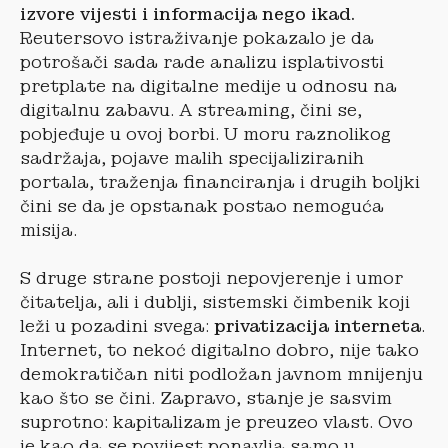
izvore vijesti i informacija nego ikad.
Reutersovo istraživanje pokazalo je da
potrošači sada rade analizu isplativosti
pretplate na digitalne medije u odnosu na
digitalnu zabavu. A streaming, čini se,
pobjeđuje u ovoj borbi. U moru raznolikog
sadržaja, pojave malih specijaliziranih
portala, traženja financiranja i drugih boljki
čini se da je opstanak postao nemoguća
misija.
S druge strane postoji nepovjerenje i umor
čitatelja, ali i dublji, sistemski čimbenik koji
leži u pozadini svega:
privatizacija interneta
.
Internet, to nekoć digitalno dobro, nije tako
demokratičan niti podložan javnom mnijenju
kao što se čini. Zapravo, stanje je sasvim
suprotno: kapitalizam je preuzeo vlast. Ovo
je kao da se povijest ponavlja samo u