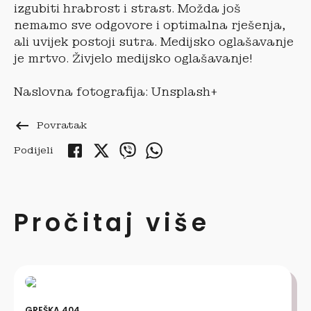
izgubiti hrabrost i strast. Možda još
nemamo sve odgovore i optimalna rješenja,
ali uvijek postoji sutra. Medijsko oglašavanje
je mrtvo. Živjelo medijsko oglašavanje!
Naslovna fotografija: Unsplash+
keyboard_backspace
Povratak
Podijeli
Pročitaj više
GREŠKA 404