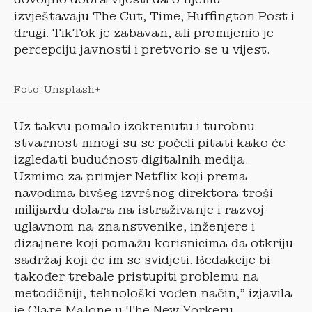
izvještavaju The Cut, Time, Huffington Post i
drugi. TikTok je zabavan, ali promijenio je
percepciju javnosti i pretvorio se u vijest.
Foto: Unsplash+
Uz takvu pomalo izokrenutu i turobnu
stvarnost mnogi su se počeli pitati kako će
izgledati budućnost digitalnih medija.
Uzmimo za primjer Netflix koji prema
navodima bivšeg izvršnog direktora troši
milijardu dolara na istraživanje i razvoj
uglavnom na znanstvenike, inženjere i
dizajnere koji pomažu korisnicima da otkriju
sadržaj koji će im se svidjeti. Redakcije bi
također trebale pristupiti problemu na
metodičniji, tehnološki vođen način,” izjavila
je Clare Malone u The New Yorkeru.