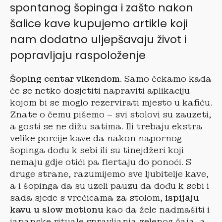
spontanog šopinga i zašto nakon
šalice kave kupujemo artikle koji
nam dodatno uljepšavaju život i
popravljaju raspoloženje
Šoping centar vikendom.
Samo čekamo kada
će se netko dosjetiti napraviti aplikaciju
kojom bi se moglo rezervirati mjesto u kafiću.
Znate o čemu pišemo – svi stolovi su zauzeti,
a gosti se ne dižu satima. Ili trebaju ekstra
velike porcije kave da nakon napornog
šopinga dođu k sebi ili su tinejdžeri koji
nemaju gdje otići pa flertaju do ponoći. S
druge strane, razumijemo sve ljubitelje kave,
a i šopinga da su uzeli pauzu da dođu k sebi i
sada sjede s vrećicama za stolom,
ispijaju
kavu u slow motionu
kao da žele nadmašiti i
japanske rituale spravljanja zelenog čaja, a