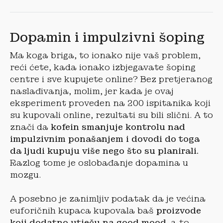
Dopamin i impulzivni šoping
Ma koga briga, to ionako nije vaš problem,
reći ćete, kada ionako izbjegavate šoping
centre i sve kupujete online? Bez pretjeranog
naslađivanja, molim, jer kada je ovaj
eksperiment proveden na 200 ispitanika koji
su kupovali online, rezultati su bili slični. A to
znači da
kofein smanjuje kontrolu nad
impulzivnim ponašanjem i dovodi do toga
da ljudi kupuju više nego što su planirali.
Razlog tome je oslobađanje dopamina u
mozgu.
A posebno je zanimljiv podatak da je većina
euforičnih kupaca kupovala baš
proizvode
koji dodatno utječu na good mood,
a to