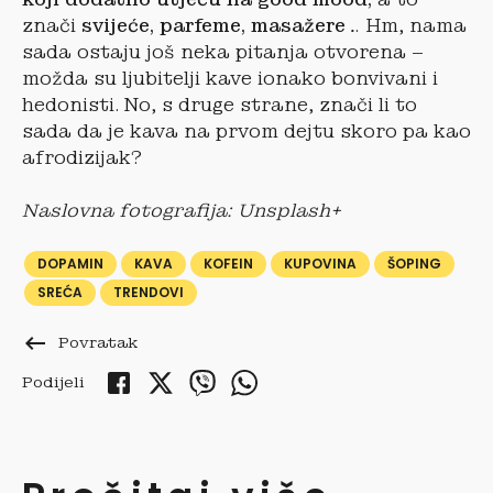
znači
svijeće, parfeme, masažere
… Hm, nama
sada ostaju još neka pitanja otvorena –
možda su ljubitelji kave ionako bonvivani i
hedonisti. No, s druge strane, znači li to
sada da je kava na prvom dejtu skoro pa kao
afrodizijak?
Naslovna fotografija: Unsplash+
DOPAMIN
KAVA
KOFEIN
KUPOVINA
ŠOPING
SREĆA
TRENDOVI
keyboard_backspace
Povratak
Podijeli