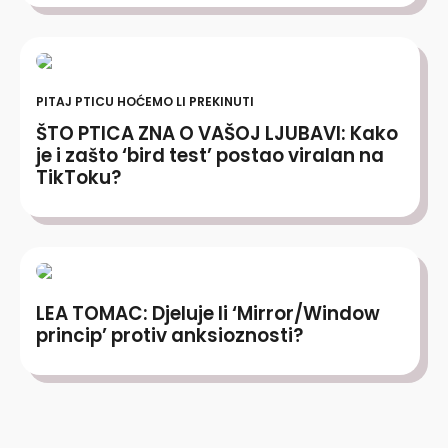
PITAJ PTICU HOĆEMO LI PREKINUTI
ŠTO PTICA ZNA O VAŠOJ LJUBAVI: Kako
je i zašto ‘bird test’ postao viralan na
TikToku?
LEA TOMAC: Djeluje li ‘Mirror/Window
princip’ protiv anksioznosti?