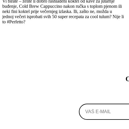
Vi birate – želite li dobro rashlađeni koktel od kave za jutarnje
buđenje, Cold Brew Cappuccino nakon ručka s toplom pjenom ili
neki fini koktel prije večernjeg izlaska. Ili, zašto ne, možda u
jednoj večeri isprobati svih 50 super recepata za cool tulum? Nije li
to #Perfetto?
O