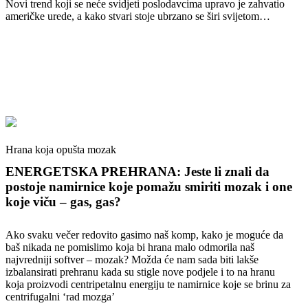
Novi trend koji se neće svidjeti poslodavcima upravo je zahvatio
američke urede, a kako stvari stoje ubrzano se širi svijetom…
Hrana koja opušta mozak
ENERGETSKA PREHRANA: Jeste li znali da
postoje namirnice koje pomažu smiriti mozak i one
koje viču – gas, gas?
Ako svaku večer redovito gasimo naš komp, kako je moguće da
baš nikada ne pomislimo koja bi hrana malo odmorila naš
najvredniji softver – mozak? Možda će nam sada biti lakše
izbalansirati prehranu kada su stigle nove podjele i to na hranu
koja proizvodi centripetalnu energiju te namirnice koje se brinu za
centrifugalni ‘rad mozga’