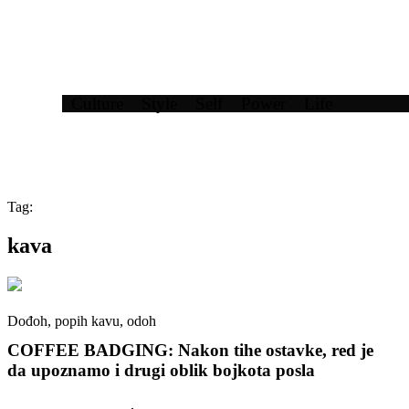
Culture
Style
Self
Power
Life
Tag:
kava
Dođoh, popih kavu, odoh
COFFEE BADGING: Nakon tihe ostavke, red je
da upoznamo i drugi oblik bojkota posla