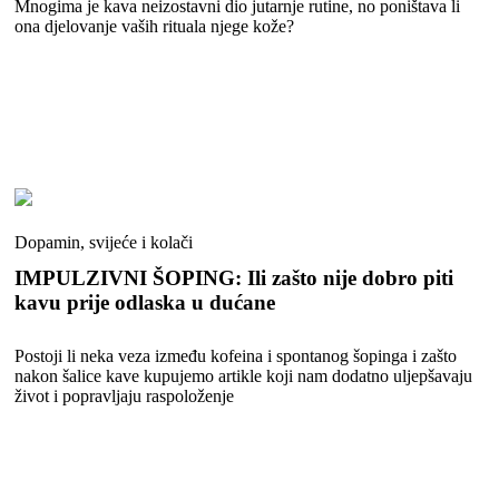
Mnogima je kava neizostavni dio jutarnje rutine, no poništava li
ona djelovanje vaših rituala njege kože?
Dopamin, svijeće i kolači
IMPULZIVNI ŠOPING: Ili zašto nije dobro piti
kavu prije odlaska u dućane
Postoji li neka veza između kofeina i spontanog šopinga i zašto
nakon šalice kave kupujemo artikle koji nam dodatno uljepšavaju
život i popravljaju raspoloženje