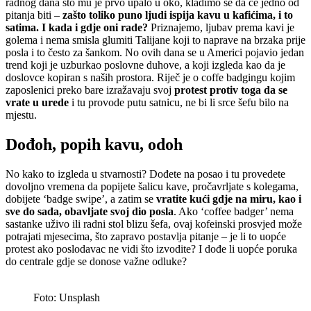
radnog dana što mu je prvo upalo u oko, kladimo se da će jedno od
pitanja biti –
zašto toliko puno ljudi ispija kavu u kafićima, i to
satima. I kada i gdje oni rade?
Priznajemo, ljubav prema kavi je
golema i nema smisla glumiti Talijane koji to naprave na brzaka prije
posla i to često za šankom. No ovih dana se u Americi pojavio jedan
trend koji je uzburkao poslovne duhove, a koji izgleda kao da je
doslovce kopiran s naših prostora. Riječ je o coffe badgingu kojim
zaposlenici preko bare izražavaju svoj
protest protiv toga da se
vrate u urede
i tu provode putu satnicu, ne bi li srce šefu bilo na
mjestu.
Dođoh, popih kavu, odoh
No kako to izgleda u stvarnosti? Dođete na posao i tu provedete
dovoljno vremena da popijete šalicu kave, pročavrljate s kolegama,
dobijete ‘badge swipe’, a zatim se
vratite kući gdje na miru, kao i
sve do sada, obavljate svoj dio posla
. Ako ‘coffee badger’ nema
sastanke uživo ili radni stol blizu šefa, ovaj kofeinski prosvjed može
potrajati mjesecima, što zapravo postavlja pitanje – je li to uopće
protest ako poslodavac ne vidi što izvodite? I dođe li uopće poruka
do centrale gdje se donose važne odluke?
Foto: Unsplash