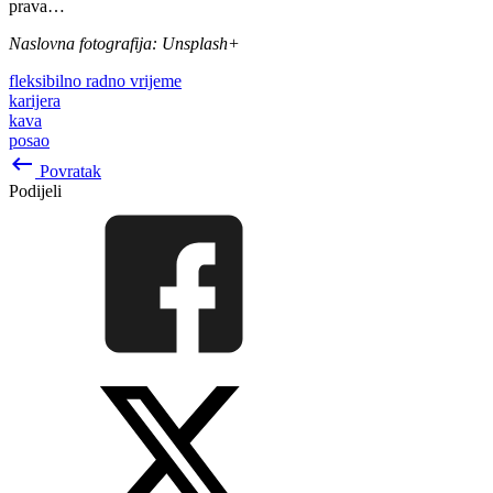
prava…
Naslovna fotografija: Unsplash+
fleksibilno radno vrijeme
karijera
kava
posao
keyboard_backspace
Povratak
Podijeli