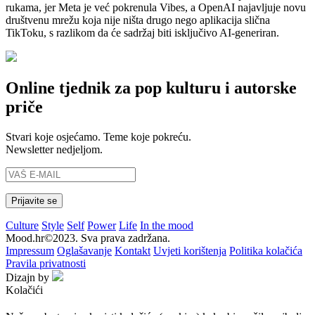
rukama, jer Meta je već pokrenula Vibes, a OpenAI najavljuje novu
društvenu mrežu koja nije ništa drugo nego aplikacija slična
TikToku, s razlikom da će sadržaj biti isključivo AI-generiran.
Online tjednik za pop kulturu i autorske
priče
Stvari koje osjećamo. Teme koje pokreću.
Newsletter nedjeljom.
Culture
Style
Self
Power
Life
In the mood
Mood.hr©2023. Sva prava zadržana.
Impressum
Oglašavanje
Kontakt
Uvjeti korištenja
Politika kolačića
Pravila privatnosti
Dizajn by
Kolačići