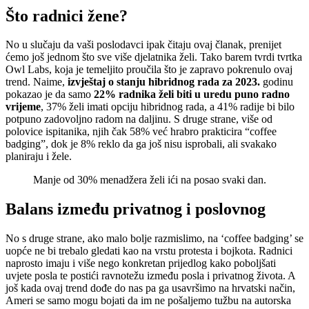
Što radnici žene?
No u slučaju da vaši poslodavci ipak čitaju ovaj članak, prenijet
ćemo još jednom što sve više djelatnika želi. Tako barem tvrdi tvrtka
Owl Labs, koja je temeljito proučila što je zapravo pokrenulo ovaj
trend. Naime,
izvještaj o stanju hibridnog rada za 2023.
godinu
pokazao je da samo
22% radnika želi biti u uredu puno radno
vrijeme
, 37% želi imati opciju hibridnog rada, a 41% radije bi bilo
potpuno zadovoljno radom na daljinu. S druge strane, više od
polovice ispitanika, njih čak 58% već hrabro prakticira “coffee
badging”, dok je 8% reklo da ga još nisu isprobali, ali svakako
planiraju i žele.
Manje od 30% menadžera želi ići na posao svaki dan.
Balans između privatnog i poslovnog
No s druge strane, ako malo bolje razmislimo, na ‘coffee badging’ se
uopće ne bi trebalo gledati kao na vrstu protesta i bojkota. Radnici
naprosto imaju i više nego konkretan prijedlog kako poboljšati
uvjete posla te postići ravnotežu između posla i privatnog života. A
još kada ovaj trend dođe do nas pa ga usavršimo na hrvatski način,
Ameri se samo mogu bojati da im ne pošaljemo tužbu na autorska