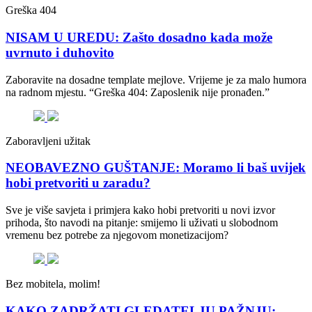
Greška 404
NISAM U UREDU: Zašto dosadno kada može
uvrnuto i duhovito
Zaboravite na dosadne template mejlove. Vrijeme je za malo humora
na radnom mjestu. “Greška 404: Zaposlenik nije pronađen.”
Zaboravljeni užitak
NEOBAVEZNO GUŠTANJE: Moramo li baš uvijek
hobi pretvoriti u zaradu?
Sve je više savjeta i primjera kako hobi pretvoriti u novi izvor
prihoda, što navodi na pitanje: smijemo li uživati u slobodnom
vremenu bez potrebe za njegovom monetizacijom?
Bez mobitela, molim!
KAKO ZADRŽATI GLEDATELJU PAŽNJU: