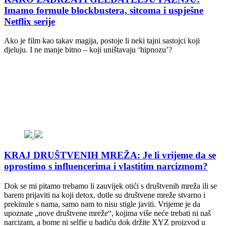
Imamo formule blockbustera, sitcoma i uspješne
Netflix serije
Ako je film kao takav magija, postoje li neki tajni sastojci koji
djeluju. I ne manje bitno – koji uništavaju ‘hipnozu’?
KRAJ DRUŠTVENIH MREŽA: Je li vrijeme da se
oprostimo s influencerima i vlastitim narcizmom?
Dok se mi pitamo trebamo li zauvijek otići s društvenih mreža ili se
barem prijaviti na koji detox, dotle su društvene mreže stvarno i
prekinule s nama, samo nam to nisu stigle javiti. Vrijeme je da
upoznate „nove društvene mreže“, kojima više neće trebati ni naš
narcizam, a bome ni selfie u badiću dok držite XYZ proizvod u