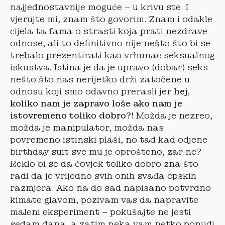
najjednostavnije moguće – u krivu ste. I
vjerujte mi, znam što govorim. Znam i odakle
cijela ta fama o strasti koja prati nezdrave
odnose, ali to definitivno nije nešto što bi se
trebalo prezentirati kao vrhunac seksualnog
iskustva. Istina je da je upravo (dobar) seks
nešto što nas nerijetko drži zatočene u
odnosu koji smo odavno prerasli jer
hej,
koliko nam je zapravo loše ako nam je
istovremeno toliko dobro?!
Možda je nezreo,
možda je manipulator, možda nas
povremeno istinski plaši, no tad kad odjene
birthday suit sve mu je oprošteno, zar ne?
Reklo bi se da čovjek toliko dobro zna što
radi da je vrijedno svih onih svađa epskih
razmjera. Ako na do sad napisano potvrdno
kimate glavom, pozivam vas da napravite
maleni eksperiment – pokušajte ne jesti
sedam dana, a zatim neka vam netko ponudi