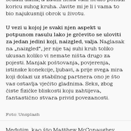
koricu suhog kruha. Javite mi je li i vama to
bio najukusniji obrok u životu.
U vezi u kojoj je svaki njen aspekt u
potpunom rasulu lako je grčevito se uloviti
za jedan jedini koji, naizgled, valja.
Naglasak
na „naizgled“, jer nije taj suhi kruh toliko
ukusan koliko vi nemate ništa drugo za
pojesti. Manjak poštovanja, povjerenja,
istinske konekcije, ljubavi, a prije svega mira
koji dolazi uz stabilnog partnera ono je što
vas ostavlja vječito gladnima. Seks, zbog
čiste fizičke bliskosti koju zahtijeva,
fantastično stvara privid povezanosti.
Foto: Unsplash
Međutim, kao što Matthew McConaughey