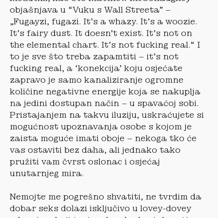
objašnjava u “Vuku s Wall Streeta” –
„Fugayzi, fugazi. It’s a whazy. It’s a woozie.
It’s fairy dust. It doesn’t exist. It’s not on
the elemental chart. It’s not fucking real.“ I
to je sve što treba zapamtiti – it’s not
fucking real, a ‘konekcija’ koju osjećate
zapravo je samo kanaliziranje ogromne
količine negativne energije koja se nakuplja
na jedini dostupan način – u spavaćoj sobi.
Pristajanjem na takvu iluziju, uskraćujete si
mogućnost upoznavanja osobe s kojom je
zaista moguće imati oboje – nekoga tko će
vas ostaviti bez daha, ali jednako tako
pružiti vam čvrst oslonac i osjećaj
unutarnjeg mira.
Nemojte me pogrešno shvatiti, ne tvrdim da
dobar seks dolazi isključivo u lovey-dovey