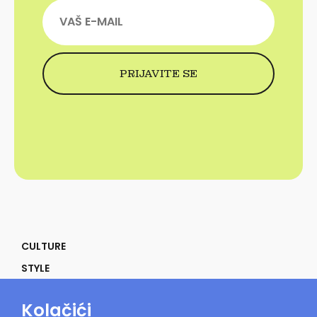
CULTURE
STYLE
SELF
Kolačići
POWER