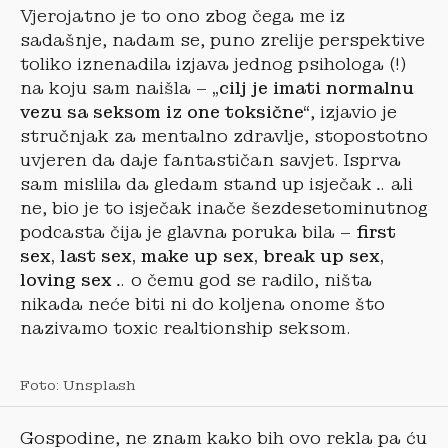
Vjerojatno je to ono zbog čega me iz
sadašnje, nadam se, puno zrelije perspektive
toliko iznenadila izjava jednog psihologa (!)
na koju sam naišla –
„cilj je imati normalnu
vezu sa seksom iz one toksične“
, izjavio je
stručnjak za mentalno zdravlje, stopostotno
uvjeren da daje fantastičan savjet. Isprva
sam mislila da gledam stand up isječak… ali
ne, bio je to isječak inače šezdesetominutnog
podcasta čija je glavna poruka bila –
first
sex, last sex, make up sex, break up sex,
loving sex
… o čemu god se radilo, ništa
nikada neće biti ni do koljena onome što
nazivamo toxic realtionship seksom.
Foto: Unsplash
Gospodine, ne znam kako bih ovo rekla pa ću