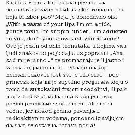
Kad biste morali odabrati pjesmu za
soundtrack vaših mladenačkih romansi, na
koju bi izbor pao? Moja je donedavno bila
„With a taste of your lips I’m on a ride,
you’re toxic, I’m slippin’ under… I’m addicted
to you, don’t you know that you’re toxic?“
.
Ovo je jedan od onih trenutaka u kojima vas
ljudi znakovito pogledaju, uz popratni „Aha,
sad mi je jasno…“ te promatraju je li jasno i
vama. Je, jasno mi je… Pitanje na koje
nemam odgovor jest što je bilo prije – pop
princeza koja mi je suptilno progurala ideju o
tome da su
toksični frajeri neodoljivi
, ili pak
moj vrlo diskutabilan ukus koji je u ovoj
pjesmi pronašao svoju himnu. Ali nije ni
važno, jer nakon godina plivanja u
radioaktivnim vodama, ponosno izjavljujem
da sam se ostavila ćorava posla!