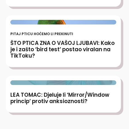
PITAJ PTICU HOĆEMO LI PREKINUTI
ŠTO PTICA ZNA O VAŠOJ LJUBAVI: Kako
je i zašto ‘bird test’ postao viralan na
TikToku?
LEA TOMAC: Djeluje li ‘Mirror/Window
princip’ protiv anksioznosti?