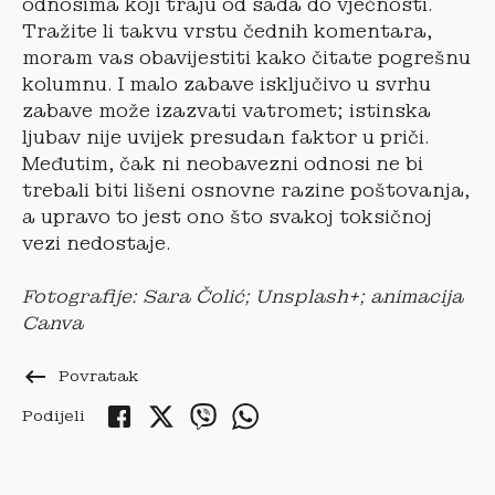
odnosima koji traju od sada do vječnosti.
Tražite li takvu vrstu čednih komentara,
moram vas obavijestiti kako čitate pogrešnu
kolumnu. I malo zabave isključivo u svrhu
zabave može izazvati vatromet; istinska
ljubav nije uvijek presudan faktor u priči.
Međutim, čak ni neobavezni odnosi ne bi
trebali biti lišeni osnovne razine poštovanja,
a upravo to jest ono što svakoj toksičnoj
vezi nedostaje.
Fotografije: Sara Čolić; Unsplash+; animacija
Canva
keyboard_backspace
Povratak
Podijeli