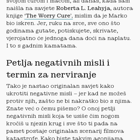
svojom curom i macom, ali danas, kada sam
naišla na savjete
Roberta L. Leahyja
, autora
knjige
‘The Worry Cure’,
mislim da je Marko
bio iskren. Jer, ruku na srce, sve ono što
godinama gutate, potiskujete, skrivate,
vjerojatno će jednoga dana doći na naplatu.
I to s gadnim kamatama.
Petlja negativnih misli
i
termin za nerviranje
Tako je nastao originalan savjet kako
ukrotiti negativne misli – jer kad ne možeš
protiv njih, zašto ne bi nakratko bio s njima.
Znate već o čemu pišemo? O onoj petlji
negativnih misli koja te usiše čim nogom
kročiš u njezin krug i sve što ti pada na
pamet postaje originalan scenarij filmova
katastrofe. Kako biste takvim agonijama