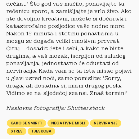
dečka…’
Što god vas mučilo, ponavljajte tu
rečenicu sporo, a zamišljajte je vrlo živo. Ako
ste dovoljno kreativni, možete si dočarati i
katastrofalne posljedice vaše noćne more.
Nakon 15 minuta i stotinu ponavljanja u
mozgu se događa veliki emotivni prevrat.
Čitaj – dosadit ćete i sebi, a kako ne biste
drugima, a vaš mozak, iscrpljen od suludog
ponavljanja, jednostavno će odustati od
nerviranja. Kada vam se ta ista misao pojavi
u glavi usred noći, samo pomislite: ‘Sorry,
draga, ali dosadna si, imam drugog posla.
Vidimo se na sljedećoj seansi. Znaš termin!’
Naslovna fotografija: Shutterstock
KAKO SE SMIRITI
NEGATIVNE MISLI
NERVIRANJE
STRES
TJESKOBA