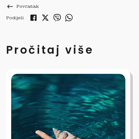
keyboard_backspace
Povratak
Podijeli
Pročitaj više