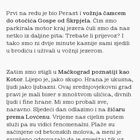
Prvi na redu je bio Perast i
vožnja čamcem
do otočića Gospe od Škrpjela
. Čim smo
parkirala motor kraj jezera čuli smo da nas
netko iz daljine pita: Trebate li prijevoz? I
tako smo ni dvije minute kasnije sami sjedili
u brodiću i uživali u vožnji jezerom.
Zatim smo stigli u
Mačkograd poznatiji kao
Kotor
. Lijepo je, jako skupo. Hrana je ukusna,
ljudi jako ljubazni. Ovaj srednjovjekovni grad
pravi je mali biser s mnoštvom uličica, divnih
ljudi i fine hrane. Mi smo probali sve,
naravno. Sljedeći dan odlazimo i na
žičaru
prema Lovćenu
. Vrijeme nas cijelim putem
služi pa su vidici fenomenalni. Plaže su
sačinjene od betonskih molova, a meni je
savršeno odgovaralo da je smještaj tik uz