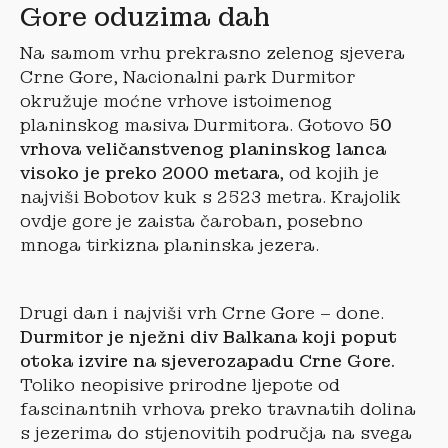
Gore oduzima dah
Na samom vrhu prekrasno zelenog sjevera
Crne Gore, Nacionalni park Durmitor
okružuje moćne vrhove istoimenog
planinskog masiva Durmitora. Gotovo
50
vrhova veličanstvenog planinskog lanca
visoko je preko 2000 metara
, od kojih je
najviši Bobotov kuk s 2523 metra. Krajolik
ovdje gore je zaista čaroban, posebno
mnoga tirkizna planinska jezera.
Drugi dan i najviši vrh Crne Gore – done.
Durmitor je nježni div Balkana koji poput
otoka izvire na sjeverozapadu Crne Gore.
Toliko neopisive prirodne ljepote od
fascinantnih vrhova preko travnatih dolina
s jezerima do stjenovitih područja na svega