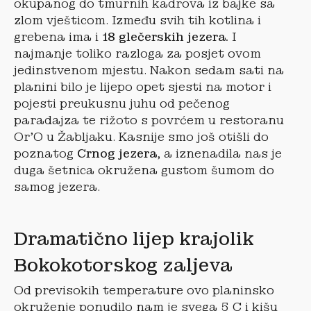
okupanog do tmurnih kadrova iz bajke sa
zlom vješticom. Između svih tih kotlina i
grebena ima i
18 glečerskih jezera.
I
najmanje toliko razloga za posjet ovom
jedinstvenom mjestu. Nakon sedam sati na
planini bilo je lijepo opet sjesti na motor i
pojesti preukusnu juhu od pečenog
paradajza te rižoto s povrćem u restoranu
Or’O u Žabljaku. Kasnije smo još otišli do
poznatog
Crnog jezera
, a iznenadila nas je
duga šetnica okružena gustom šumom do
samog jezera.
Dramatično lijep krajolik
Bokokotorskog zaljeva
Od previsokih temperature ovo planinsko
okruženje ponudilo nam je svega 5 C i kišu