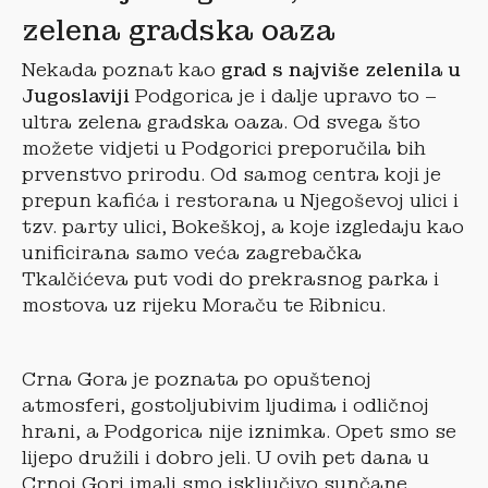
zelena gradska oaza
Nekada poznat kao
grad s najviše zelenila u
Jugoslaviji
Podgorica je i dalje upravo to –
ultra zelena gradska oaza. Od svega što
možete vidjeti u Podgorici preporučila bih
prvenstvo prirodu. Od samog centra koji je
prepun kafića i restorana u Njegoševoj ulici i
tzv. party ulici, Bokeškoj, a koje izgledaju kao
unificirana samo veća zagrebačka
Tkalčićeva put vodi do prekrasnog parka i
mostova uz rijeku Moraču te Ribnicu.
Crna Gora je poznata po opuštenoj
atmosferi, gostoljubivim ljudima i odličnoj
hrani, a Podgorica nije iznimka. Opet smo se
lijepo družili i dobro jeli. U ovih pet dana u
Crnoj Gori imali smo isključivo sunčane