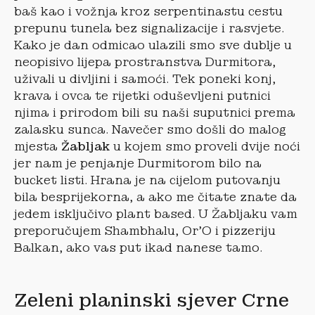
baš kao i vožnja kroz serpentinastu cestu
prepunu tunela bez signalizacije i rasvjete.
Kako je dan odmicao ulazili smo sve dublje u
neopisivo lijepa prostranstva Durmitora,
uživali u divljini i samoći. Tek poneki konj,
krava i ovca te rijetki oduševljeni putnici
njima i prirodom bili su naši suputnici prema
zalasku sunca. Navečer smo došli do malog
mjesta
Žabljak
u kojem smo proveli dvije noći
jer nam je penjanje Durmitorom bilo na
bucket listi. Hrana je na cijelom putovanju
bila besprijekorna, a ako me čitate znate da
jedem isključivo plant based. U Žabljaku vam
preporučujem Shambhalu, Or’O i pizzeriju
Balkan, ako vas put ikad nanese tamo.
Zeleni planinski sjever Crne