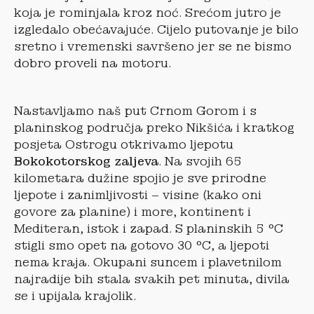
koja je rominjala kroz noć. Srećom jutro je
izgledalo obećavajuće. Cijelo putovanje je bilo
sretno i vremenski savršeno jer se ne bismo
dobro proveli na motoru.
Nastavljamo naš put Crnom Gorom i s
planinskog područja preko Nikšića i kratkog
posjeta Ostrogu otkrivamo ljepotu
Bokokotorskog zaljeva
. Na svojih 65
kilometara dužine spojio je sve prirodne
ljepote i zanimljivosti – visine (kako oni
govore za planine) i more, kontinent i
Mediteran, istok i zapad. S planinskih 5 °C
stigli smo opet na gotovo 30 °C, a ljepoti
nema kraja. Okupani suncem i plavetnilom
najradije bih stala svakih pet minuta, divila
se i upijala krajolik.