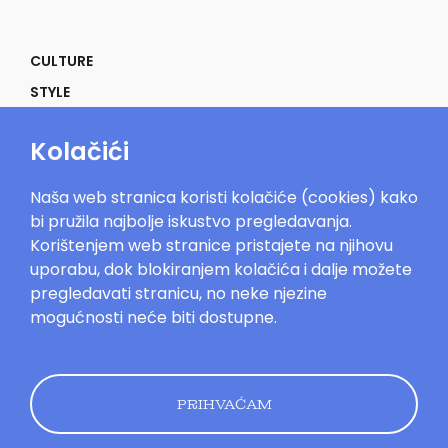
CULTURE
STYLE
SELF
Kolačići
POWER
LIFE
Naša web stranica koristi kolačiće (cookies) kako
IN THE MOOD
bi pružila najbolje iskustvo pregledavanja.
Korištenjem web stranice pristajete na njihovu
uporabu, dok blokiranjem kolačića i dalje možete
pregledavati stranicu, no neke njezine
mogućnosti neće biti dostupne.
Mood.hr©2023. Sva prava zadržana.
Impressum
Oglašavanje
Kontakt
Uvjeti
korištenja
Politika kolačića
Pravila
privatnosti
PRIHVAĆAM
Dizajn by