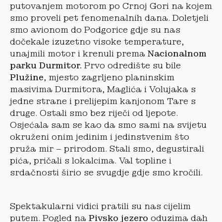
putovanjem motorom po Crnoj Gori na kojem
smo proveli pet fenomenalnih dana. Doletjeli
smo avionom do Podgorice gdje su nas
dočekale izuzetno visoke temperature,
unajmili motor i krenuli prema
Nacionalnom
parku Durmitor.
Prvo odredište su bile
Plužine
, mjesto zagrljeno planinskim
masivima Durmitora, Maglića i Volujaka s
jedne strane i prelijepim kanjonom Tare s
druge. Ostali smo bez riječi od ljepote.
Osjećala sam se kao da smo sami na svijetu
okruženi onim jedinim i jedinstvenim što
pruža mir – prirodom. Stali smo, degustirali
pića, pričali s lokalcima. Val topline i
srdačnosti širio se svugdje gdje smo kročili.
Spektakularni vidici pratili su nas cijelim
putem. Pogled na
Pivsko jezero
oduzima dah