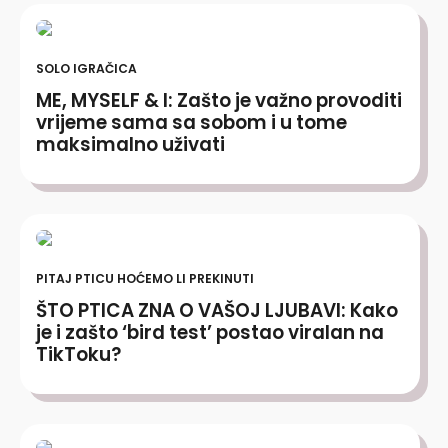
SOLO IGRAČICA
ME, MYSELF & I: Zašto je važno provoditi
vrijeme sama sa sobom i u tome
maksimalno uživati
PITAJ PTICU HOĆEMO LI PREKINUTI
ŠTO PTICA ZNA O VAŠOJ LJUBAVI: Kako
je i zašto ‘bird test’ postao viralan na
TikToku?