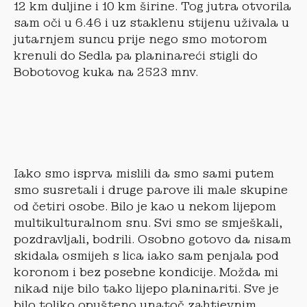
12 km duljine i 10 km širine. Tog jutra otvorila
sam oči u 6.46 i uz staklenu stijenu uživala u
jutarnjem suncu prije nego smo motorom
krenuli do Sedla pa planinareći stigli do
Bobotovog kuka na 2523 mnv.
Iako smo isprva mislili da smo sami putem
smo susretali i druge parove ili male skupine
od četiri osobe. Bilo je kao u nekom lijepom
multikulturalnom snu. Svi smo se smješkali,
pozdravljali, bodrili. Osobno gotovo da nisam
skidala osmijeh s lica iako sam penjala pod
koronom i bez posebne kondicije. Možda mi
nikad nije bilo tako lijepo planinariti. Sve je
bilo toliko opušteno unatoč zahtjevnim