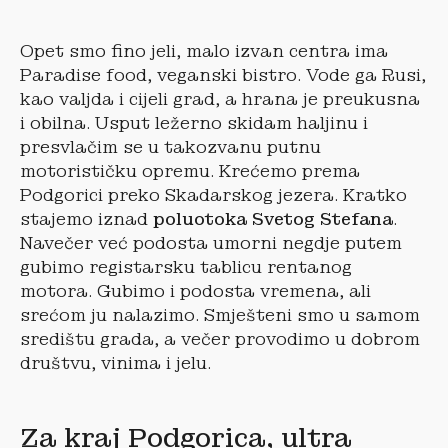
Opet smo fino jeli, malo izvan centra ima
Paradise food, veganski bistro. Vode ga Rusi,
kao valjda i cijeli grad, a hrana je preukusna
i obilna. Usput ležerno skidam haljinu i
presvlačim se u takozvanu putnu
motorističku opremu. Krećemo prema
Podgorici preko Skadarskog jezera. Kratko
stajemo iznad
poluotoka Svetog Stefana
.
Navečer već podosta umorni negdje putem
gubimo registarsku tablicu rentanog
motora. Gubimo i podosta vremena, ali
srećom ju nalazimo. Smješteni smo u samom
središtu grada, a večer provodimo u dobrom
društvu, vinima i jelu.
Za kraj Podgorica, ultra