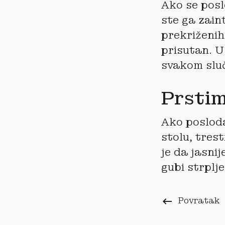
Ako se posl
ste ga zain
prekriženih 
prisutan. U
svakom sluč
Prstim
Ako poslod
stolu, trest
je da jasnij
gubi strplje
keyboard_backspace
Povratak