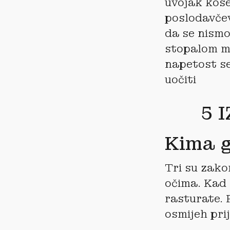
uvojak kose,
poslodavčev
da se nismo
stopalom mis
napetost se
uočiti
5 
Kima g
Tri su zako
očima. Kad 
rasturate. 
osmijeh pri