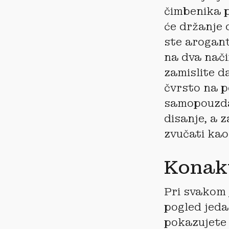
čimbenika p
će držanje 
ste arogant
na dva način
zamislite da
čvrsto na p
samopouzdan
disanje, a z
zvučati kao
Konak
Pri svakom 
pogled jeda
pokazujete