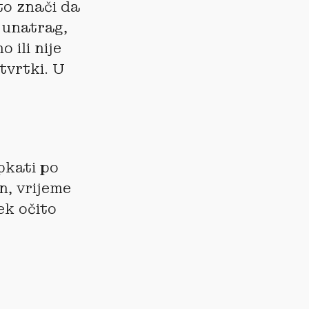
to znači da
e unatrag,
 ili nije
tvrtki. U
pkati po
n, vrijeme
jek očito