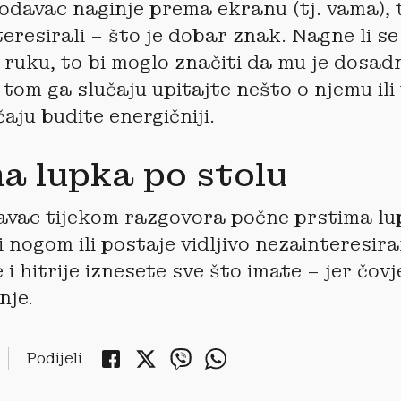
odavac naginje prema ekranu (tj. vama), 
teresirali – što je dobar znak. Nagne li s
ruku, to bi moglo značiti da mu je dosadno
 tom ga slučaju upitajte nešto o njemu ili 
aju budite energičniji.
a lupka po stolu
avac tijekom razgovora počne prstima lu
i nogom ili postaje vidljivo nezainteresira
e i hitrije iznesete sve što imate – jer čov
nje.
Podijeli