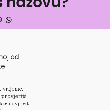
as nazovu?
dnoj od
te
 vrijeme,
 provjeriti
r i uvjeriti