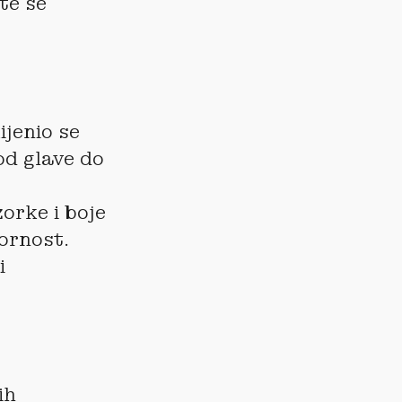
ete se
ijenio se
od glave do
orke i boje
ornost.
i
ih