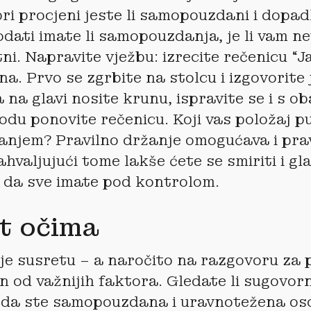
ri procjeni jeste li samopouzdani i dopadl
odati imate li samopouzdanja, je li vam ne
ni. Napravite vježbu: izrecite rečenicu “
a. Prvo se zgrbite na stolcu i izgovorite 
 na glavi nosite krunu, ispravite se i s o
odu ponovite rečenicu. Koji vas položaj p
jem? Pravilno držanje omogućava i prav
ahvaljujući tome lakše ćete se smiriti i gl
 da sve imate pod kontrolom.
t očima
je susretu – a naročito na razgovoru za 
n od važnijih faktora. Gledate li sugovorn
 da ste samopouzdana i uravnotežena os