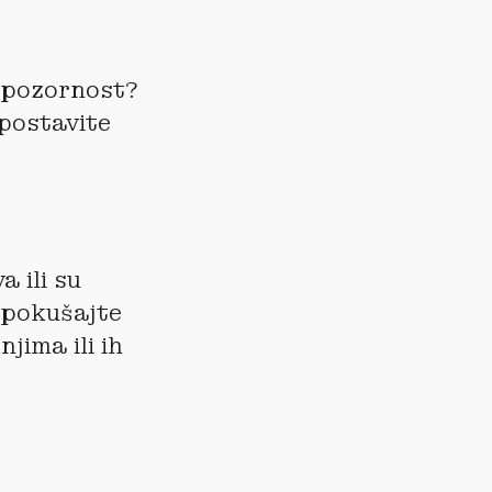
i pozornost?
 postavite
 ili su
, pokušajte
jima ili ih