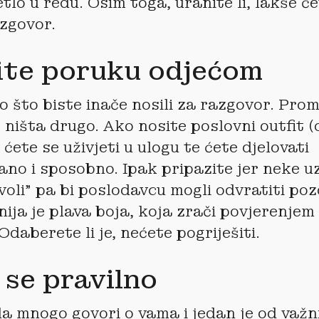
etlo u redu. Osim toga, uranite li, lakše ć
azgovor.
ite poruku odjećom
o što biste inače nosili za razgovor. Prom
 ništa drugo. Ako nosite poslovni outfit (
 ćete se uživjeti u ulogu te ćete djelovati
o i sposobno. Ipak pripazite jer neke uz
oli” pa bi poslodavcu mogli odvratiti poz
ija je plava boja, koja zrači povjerenjem 
Odaberete li je, nećete pogriješiti.
 se pravilno
ela mnogo govori o vama i jedan je od važn