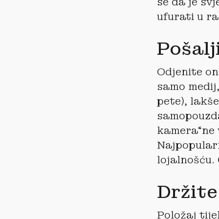
se da je svj
ufurati u r
Pošalj
Odjenite on
samo medij,
pete), lakše
samopouzdan
kamera“ne v
Najpopularn
lojalnošću. 
Držite
Položaj tij