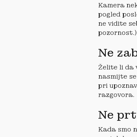
Kamera neka
pogled posl
ne vidite s
pozornost.)
Ne zab
Želite li da
nasmijte se
pri upoznava
razgovora.
Ne prt
Kada smo ne