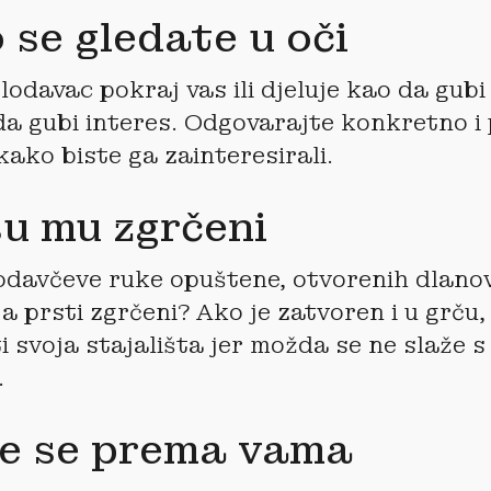
 se gledate u oči
slodavac pokraj vas ili djeluje kao da gub
da gubi interes. Odgovarajte konkretno i
kako biste ga zainteresirali.
su mu zgrčeni
lodavčeve ruke opuštene, otvorenih dlanova
 a prsti zgrčeni? Ako je zatvoren i u grču
 svoja stajališta jer možda se ne slaže s n
.
je se prema vama