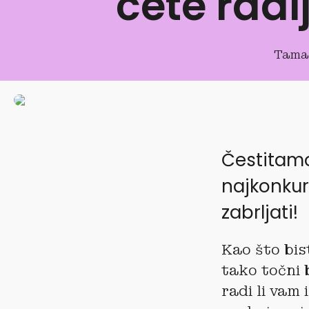
ćete radi
Tama
Čestitamo!
najkonkure
zabrljati!
Kao što bis
tako točni 
radi li vam 