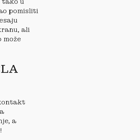
o tako u
o pomisliti
resaju
kranu, ali
o može
ELA
 kontakt
da
je, a
!