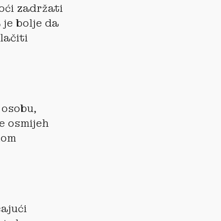
oći zadržati
je bolje da
lačiti
u osobu,
e osmijeh
ekom
ajući