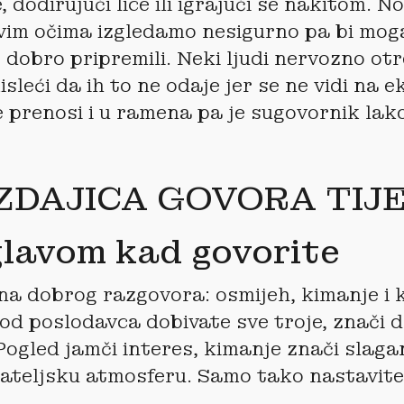
 dodirujući lice ili igrajući se nakitom. N
im očima izgledamo nesigurno pa bi moga
 dobro pripremili. Neki ljudi nervozno ot
leći da ih to ne odaje jer se ne vidi na e
 prenosi i u ramena pa je sugovornik lak
IZDAJICA GOVORA TIJ
lavom kad govorite
na dobrog razgovora: osmijeh, kimanje i
od poslodavca dobivate sve troje, znači 
Pogled jamči interes, kimanje znači slagan
jateljsku atmosferu. Samo tako nastavite