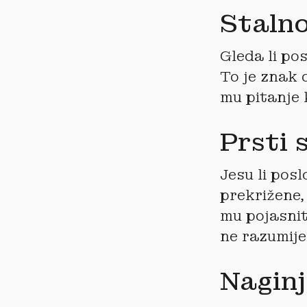
Stalno
Gleda li po
To je znak 
mu pitanje 
Prsti 
Jesu li pos
prekrižene,
mu pojasniti
ne razumije
Nagin