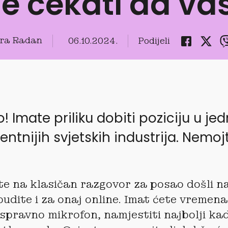
je čekati da v
ra Radan
06.10.2024.
Podijeli
 Imate priliku dobiti poziciju u je
ntnijih svjetskih industrija. Nemoj
te na klasičan razgovor za posao došli na
budite i za onaj online. Imat ćete vremena
ispravno mikrofon, namjestiti najbolji kada