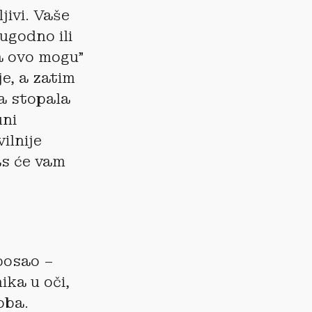
jivi. Vaše
ugodno ili
Ja ovo mogu”
je, a zatim
ba stopala
uni
ilnije
as će vam
posao –
ika u oči,
oba.