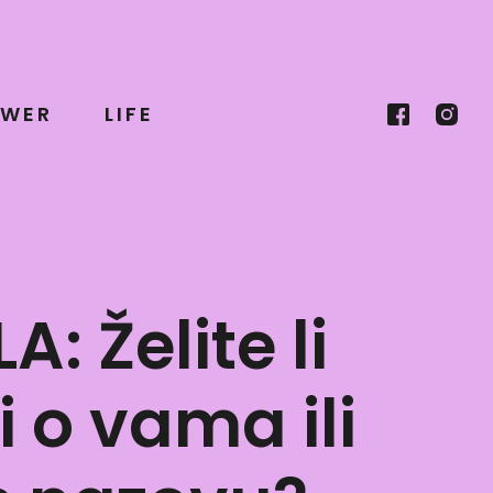
WER
LIFE
 Želite li
 o vama ili