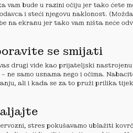
 vam bude u razini očiju jer tako ćete m
odavca i steći njegovu naklonost. (Možda 
ebe na ekranu jer tako vam ništa neće odv
oravite se smijati
 vas drugi vide kao prijateljski nastrojen
 – ne samo usnama nego i očima. Nabacit
nju, ali i kada se za to pruži prilika tij
aljajte
rvozni, stres pokušavamo ublažiti kovrč