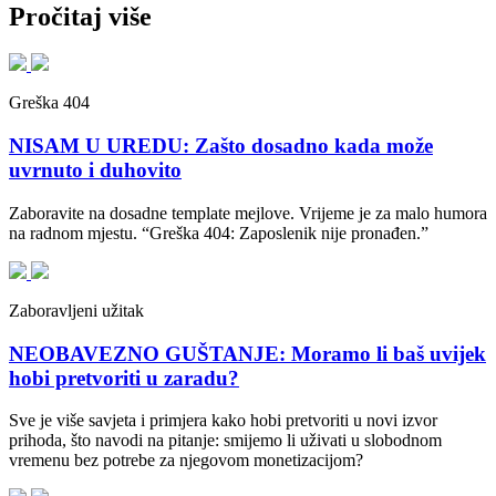
Pročitaj više
Greška 404
NISAM U UREDU: Zašto dosadno kada može
uvrnuto i duhovito
Zaboravite na dosadne template mejlove. Vrijeme je za malo humora
na radnom mjestu. “Greška 404: Zaposlenik nije pronađen.”
Zaboravljeni užitak
NEOBAVEZNO GUŠTANJE: Moramo li baš uvijek
hobi pretvoriti u zaradu?
Sve je više savjeta i primjera kako hobi pretvoriti u novi izvor
prihoda, što navodi na pitanje: smijemo li uživati u slobodnom
vremenu bez potrebe za njegovom monetizacijom?