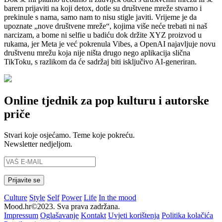
barem prijaviti na koji detox, dotle su društvene mreže stvarno i
prekinule s nama, samo nam to nisu stigle javiti. Vrijeme je da
upoznate „nove društvene mreže“, kojima više neće trebati ni naš
narcizam, a bome ni selfie u badiću dok držite XYZ proizvod u
rukama, jer Meta je već pokrenula Vibes, a OpenAI najavljuje novu
društvenu mrežu koja nije ništa drugo nego aplikacija slična
TikToku, s razlikom da će sadržaj biti isključivo AI-generiran.
Online tjednik za pop kulturu i autorske
priče
Stvari koje osjećamo. Teme koje pokreću.
Newsletter nedjeljom.
Culture
Style
Self
Power
Life
In the mood
Mood.hr©2023. Sva prava zadržana.
Impressum
Oglašavanje
Kontakt
Uvjeti korištenja
Politika kolačića