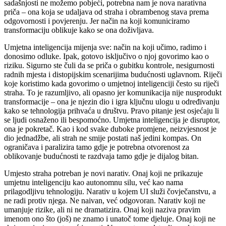
sadašnjosti ne možemo pobjeći, potrebna nam je nova narativna
priča – ona koja se udaljava od straha i obrambenog stava prema
odgovornosti i povjerenju. Jer način na koji komuniciramo
transformaciju oblikuje kako se ona doživljava.
Umjetna inteligencija mijenja sve: način na koji učimo, radimo i
donosimo odluke. Ipak, gotovo isključivo o njoj govorimo kao o
riziku. Sigurno ste čuli da se priča o gubitku kontrole, nesigurnosti
radnih mjesta i distopijskim scenarijima budućnosti uglavnom. Riječi
koje koristimo kada govorimo o umjetnoj inteligenciji često su riječi
straha. To je razumljivo, ali opasno jer komunikacija nije nusprodukt
transformacije – ona je njezin dio i igra ključnu ulogu u određivanju
kako se tehnologija prihvaća u društvu. Pravo pitanje jest osjećaju li
se ljudi osnaženo ili bespomoćno. Umjetna inteligencija je disruptor,
ona je pokretač. Kao i kod svake duboke promjene, neizvjesnost je
dio jednadžbe, ali strah ne smije postati naš jedini kompas. On
ograničava i paralizira tamo gdje je potrebna otvorenost za
oblikovanje budućnosti te razdvaja tamo gdje je dijalog bitan.
Umjesto straha potreban je novi narativ. Onaj koji ne prikazuje
umjetnu inteligenciju kao autonomnu silu, već kao nama
prilagodljivu tehnologiju. Narativ u kojem UI služi čovječanstvu, a
ne radi protiv njega. Ne naivan, već odgovoran. Narativ koji ne
umanjuje rizike, ali ni ne dramatizira. Onaj koji naziva pravim
imenom ono što (još) ne znamo i unatoč tome djeluje. Onaj koji ne