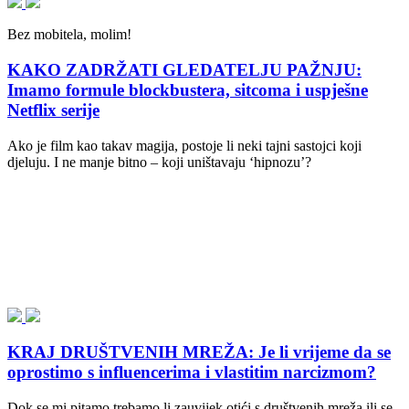
Bez mobitela, molim!
KAKO ZADRŽATI GLEDATELJU PAŽNJU:
Imamo formule blockbustera, sitcoma i uspješne
Netflix serije
Ako je film kao takav magija, postoje li neki tajni sastojci koji
djeluju. I ne manje bitno – koji uništavaju ‘hipnozu’?
KRAJ DRUŠTVENIH MREŽA: Je li vrijeme da se
oprostimo s influencerima i vlastitim narcizmom?
Dok se mi pitamo trebamo li zauvijek otići s društvenih mreža ili se