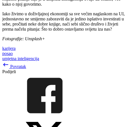
kako o njoj govorimo.
Iako živimo u doživljajnoj ekonomiji sa sve većim naglaskom na UI,
jednostavno ne smijemo zaboraviti da je jedino isplativo investirati u
sebe, pročitati neke dobre knjige, naći sebi slično društvo i živjeti
prema načelu pitanja: Što to dobro ostavljamo svijetu iza nas?
Fotografije: Unsplash+
karijera
posao
umjetna inteligencija
keyboard_backspace
Povratak
Podijeli