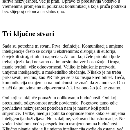
skriva neizvjesnost, već je prati. Upravo to predstavlja vodstvo u
vremenima promjena ili polikriza: komunikacija koja pruža podršku
bez slijepog oslonca na status quo.
Tri ključne stvari
Sada su potrebne tri stvari. Prva, definicija. Komunikacija umjetne
inteligencije često se odvija u ekstremima: distopija ili euforija,
čovjek ili stroj, strah ili napredak. Ali oni koji žele pridobiti ljude
trebaju jezik koji ne samo da impresionira već i osnažuje. Druga,
manje tvrdnji, više odgovornosti. Veliko je iskušenje pretvoriti
umjetnu inteligenciju u marketinško obećanje. Nikako je ne treba
prikazivati, recimo, kao PR trik jer se tako rasipa kredibilitet. Treća,
komunikacija usmjerena na budućnost ne znači da znamo sve. Ona
znači da preuzimamo odgovornost čak i za ono što još ne znamo.
Oni koji se uključe pomažu u oblikovanju budućnosti. Oni koji
preuzimaju odgovornost grade povjerenje. Pogotovo tamo gdje
prevladava neizvjesnost potreban nam je narativ koji pruža
smjernice. Tvrtke, mediji i politika doprinose tome kako se umjetna
inteligencija doživljava. Ne iz daljine, već usred transformacije. Ne
vođeni strahom, već s perspektivom usmjerenom na budućnost.
Ključno pitanje nije je li umjetna inteligencija ovdje da ostane, već