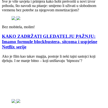
Sve je više savjeta i primjera kako hobi pretvoriti u novi izvor
prihoda, što navodi na pitanje: smijemo li uživati u slobodnom
vremenu bez potrebe za njegovom monetizacijom?
Bez mobitela, molim!
KAKO ZADRŽATI GLEDATELJU PAŽNJU:
Imamo formule blockbustera, sitcoma i uspješne
Netflix serije
Ako je film kao takav magija, postoje li neki tajni sastojci koji
djeluju. I ne manje bitno – koji uništavaju ‘hipnozu’?