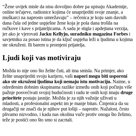
“Žene uvijek misle da nisu dovoljno dobre pa upisuju Akademije,
online tečajeve, radionice kojima će unaprijediti svoje znanje, a
muškarci na naprosto umrežavaju” – rečenica je koju sam davnih
dana čula od jedne uspješne žene koja je pola dana trošila na
ručkove i kave s prijateljicama. A sada je stigla i apdejtana verzija,
jer ako je vjerovati
Jacku Kellyju, suradniku magazina Forbes
i
savjetniku za posao istina je da ključ uspjeha leži u ljudima u kojima
ste okruženi. Ili barem u promjeni prijatelja.
Ljudi koji vas motiviraju
Možda to nije ono što želite čuti, ali ima smisla. Na primjer, ako
želite unaprijediti svoju karijeru, vaši
napori mogu biti usporeni
ako ste okruženi ljudima koji nemaju istu motivaciju.
Naime, u
određenim dobnim skupinama razlike između onih koji počinju više
pažnje posvećivati svojoj budućnosti i radu te onih koji imaju
druge
prioritete
postaju jasnije. Možda je za njih važnije uživati u
mladosti, a profesionalni aspekt im je manje bitan. Činjenica da su
drugačiji ne znači da je njihov put lošiji – naprotiv. Nažalost, često
plivamo nizvodno, i kada nas okolina vuče protiv onoga što želimo,
teže je postići ono što smo si zacrtali.