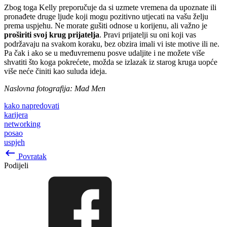
Zbog toga Kelly preporučuje da si uzmete vremena da upoznate ili
pronađete druge ljude koji mogu pozitivno utjecati na vašu želju
prema uspjehu. Ne morate gušiti odnose u korijenu, ali važno je
proširiti svoj krug prijatelja
. Pravi prijatelji su oni koji vas
podržavaju na svakom koraku, bez obzira imali vi iste motive ili ne.
Pa čak i ako se u međuvremenu posve udaljite i ne možete više
shvatiti što koga pokrećete, možda se izlazak iz starog kruga uopće
više neće činiti kao suluda ideja.
Naslovna fotografija: Mad Men
kako napredovati
karijera
networking
posao
uspjeh
keyboard_backspace
Povratak
Podijeli