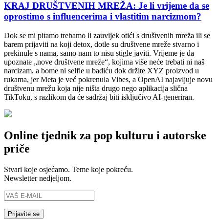
KRAJ DRUŠTVENIH MREŽA: Je li vrijeme da se
oprostimo s influencerima i vlastitim narcizmom?
Dok se mi pitamo trebamo li zauvijek otići s društvenih mreža ili se
barem prijaviti na koji detox, dotle su društvene mreže stvarno i
prekinule s nama, samo nam to nisu stigle javiti. Vrijeme je da
upoznate „nove društvene mreže“, kojima više neće trebati ni naš
narcizam, a bome ni selfie u badiću dok držite XYZ proizvod u
rukama, jer Meta je već pokrenula Vibes, a OpenAI najavljuje novu
društvenu mrežu koja nije ništa drugo nego aplikacija slična
TikToku, s razlikom da će sadržaj biti isključivo AI-generiran.
Online tjednik za pop kulturu i autorske
priče
Stvari koje osjećamo. Teme koje pokreću.
Newsletter nedjeljom.