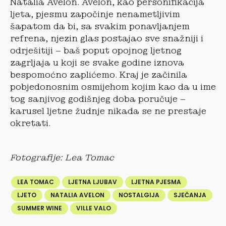
Natalia Avelon. Avelon, kao personifikacija
ljeta, pjesmu započinje nenametljivim
šapatom da bi, sa svakim ponavljanjem
refrena, njezin glas postajao sve snažniji i
odrješitiji – baš poput opojnog ljetnog
zagrljaja u koji se svake godine iznova
bespomoćno zaplićemo. Kraj je začinila
pobjedonosnim osmijehom kojim kao da u ime
tog sanjivog godišnjeg doba poručuje –
karusel ljetne žudnje nikada se ne prestaje
okretati.
Fotografije: Lea Tomac
LEA TOMAC
LJETNA LJUBAV
LJETNA PJESMA
LJETO
NATALIA AVELON
NOSTALGIJA
SJEČANJA
SUMMER WINE
VILLE VALO