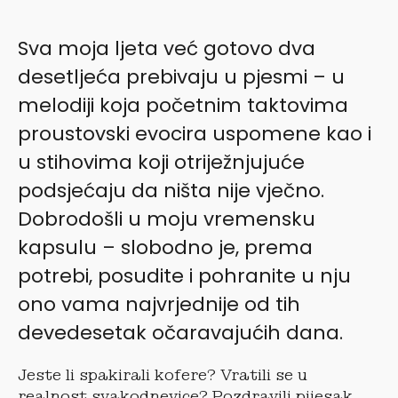
Sva moja ljeta već gotovo dva
desetljeća prebivaju u pjesmi – u
melodiji koja početnim taktovima
proustovski evocira uspomene kao i
u stihovima koji otriježnjujuće
podsjećaju da ništa nije vječno.
Dobrodošli u moju vremensku
kapsulu – slobodno je, prema
potrebi, posudite i pohranite u nju
ono vama najvrjednije od tih
devedesetak očaravajućih dana.
Jeste li spakirali kofere? Vratili se u
realnost svakodnevice? Pozdravili pijesak,