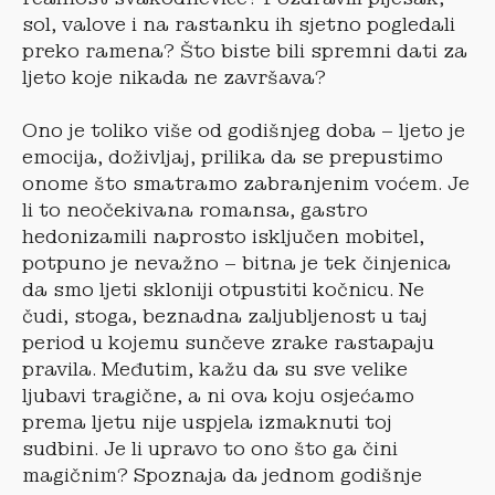
sol, valove i na rastanku ih sjetno pogledali
preko ramena? Što biste bili spremni dati za
ljeto koje nikada ne završava?
Ono je toliko više od godišnjeg doba – ljeto je
emocija, doživljaj, prilika da se prepustimo
onome što smatramo zabranjenim voćem. Je
li to neočekivana romansa, gastro
hedonizamili naprosto isključen mobitel,
potpuno je nevažno – bitna je tek činjenica
da smo ljeti skloniji otpustiti kočnicu. Ne
čudi, stoga, beznadna zaljubljenost u taj
period u kojemu sunčeve zrake rastapaju
pravila. Međutim, kažu da su sve velike
ljubavi tragične, a ni ova koju osjećamo
prema ljetu nije uspjela izmaknuti toj
sudbini. Je li upravo to ono što ga čini
magičnim? Spoznaja da jednom godišnje