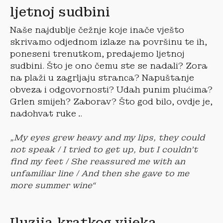
ljetnoj sudbini
Naše najdublje čežnje koje inače vješto
skrivamo odjednom izlaze na površinu te ih,
poneseni trenutkom, predajemo ljetnoj
sudbini. Što je ono čemu ste se nadali? Zora
na plaži u zagrljaju stranca? Napuštanje
obveza i odgovornosti? Udah punim plućima?
Grlen smijeh? Zaborav? Što god bilo, ovdje je,
nadohvat ruke…
„My eyes grew heavy and my lips, they could
not speak / I tried to get up, but I couldn’t
find my feet / She reassured me with an
unfamiliar line / And then she gave to me
more summer wine“
Iluzija kratkog vijeka