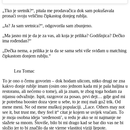
„Tko je sretnik?“, pitala me prodavačica dok sam pokušavala
pronaći svoju veličinu čipkastog donjeg rublja.
„Ja? Ja sam sretnica?“, odgovorila sam zbunjeno.
„Ma jasno mi je da je za vas, ali koja je prilika? Godišnjica? Dečko
ima rođendan?“
„Dečka nema, a prilika je ta da se sama sebi više sviđam u matching
čipkastom donjem rublju.“
Lea Tomac
To je ono o čemu govorim – dok hodam ulicom, nitko drugi ne zna
kakvo donje rublje imam (osim ono jednom kada mi je pala haljina u
restoranu, ali nećemo o tome), ali ja znam, te zbog toga hodam za
nijansu odvažnije. Ispit, razgovor za posao, prvi dejt… gdje god mi
je potrebna booster doza vjere u sebe, to je moj mali go2 trik. Od
mene meni. Ne od mene muškoj populaciji. „Lace. Others may not
see it, but trust me, they feel it“ citat je kojem se uvijek vraćam. To
je moja osobna ideja ‘sređenosti’, u redu je ako se ni najmanje ne
slažete sa mnom. Štoviše, bilo bi mi drago kad se bar dio vas ne bi
složio jer to bi značilo da ste vjerne vlastitoj viziji ljepote.