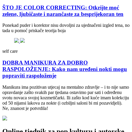
ŠTO JE COLOR CORRECTING: Otkrijte moć
zelene, ljubičaste i narančaste za besprijekoran ten
Ponekad puder i korektor nisu dovoljni za ujednačeni izgled tena, no
tada u pomoć priskače teorija boja
self care
DOBRA MANIKURA ZA DOBRO
RASPOLOŽENJE: Kako nam uređeni nokti mogu
popraviti raspoloženje
Manikura ima pozitivan utjecaj na mentalno zdravlje – i to nije samo
opravdanje zašto svakih par tjedana ostavimo par sati i određenu
svotu novaca svojoj kozmetičarki. Ili zašto kod kuće imam kolekciju
od 50 nijansi lakova za nokte (i ozbiljni saloni bi mi pozavidjeli).
Ne, znanost je potvrdila!
Online tjednik za pop kulturu i autorske