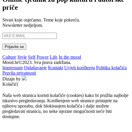
priče
Stvari koje osjećamo. Teme koje pokreću.
Newsletter nedjeljom.
Culture
Style
Self
Power
Life
In the mood
Mood.hr©2023. Sva prava zadržana.
Impressum
Oglašavanje
Kontakt
Uvjeti korištenja
Politika kolačića
Pravila privatnosti
Dizajn by
Kolačići
Naša web stranica koristi kolačiće (cookies) kako bi pružila najbolje
iskustvo pregledavanja. Korištenjem web stranice pristajete na
njihovu uporabu, dok blokiranjem kolačića i dalje možete
pregledavati stranicu, no neke njezine mogućnosti neće biti
dostupne.
Prihvaćam