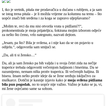
I, tko je sretnik, pitala me prodavačica u dućanu s rubljem, a ja sam
se istog trena pitala – je li možda vrijeme za kolumnu na temu – što
uopće znači biti sređena i za koga se zapravo uljepšavamo?
„Molim te, reci da mu nisi otvorila vrata u pidžami?!“,
prokomentirala je moja prijateljica, šokirana mojim izborom odjeće
za nešto što ćemo, vrlo nategnuto, nazvati dejtom.
„Jesam, pa što? Bila je svilena, a i nije kao da se on pojavio u
odijelu.“, odgovorila sam smijući se.
„Da, ali ti si žensko…“
Da, ali ja sam žensko pa bih valjda i u svoja četiri zida na nečije
traperice trebala odgovoriti večernjom haljinom i biserima. Da se
razumijemo, nemam ništa protiv traperica. Ili večernjih haljina. Ili
bisera. Imam nešto protiv ideje da se žene sređuju isključivo za
muškarce. Dotični je kasnije izjavio kako je
moja svilena pidžama
bila pun pogodak
, no to uopće nije važno. Važno je kako se ja, vi,
mi žene osjećamo same sa sobom.