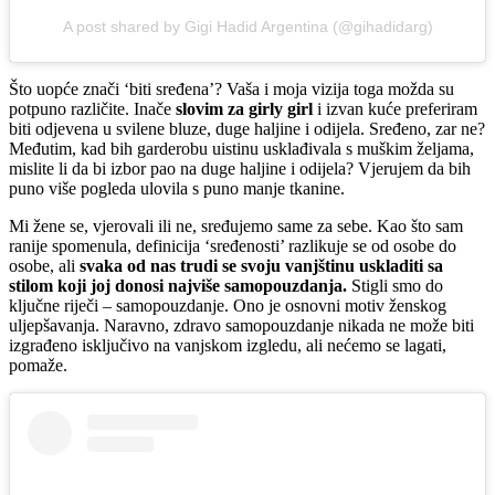
A post shared by Gigi Hadid Argentina (@gihadidarg)
Što uopće znači ‘biti sređena’? Vaša i moja vizija toga možda su
potpuno različite. Inače
slovim za girly girl
i izvan kuće preferiram
biti odjevena u svilene bluze, duge haljine i odijela. Sređeno, zar ne?
Međutim, kad bih garderobu uistinu usklađivala s muškim željama,
mislite li da bi izbor pao na duge haljine i odijela? Vjerujem da bih
puno više pogleda ulovila s puno manje tkanine.
Mi žene se, vjerovali ili ne, sređujemo same za sebe. Kao što sam
ranije spomenula, definicija ‘sređenosti’ razlikuje se od osobe do
osobe, ali
svaka od nas trudi se svoju vanjštinu uskladiti sa
stilom koji joj donosi najviše samopouzdanja.
Stigli smo do
ključne riječi – samopouzdanje. Ono je osnovni motiv ženskog
uljepšavanja. Naravno, zdravo samopouzdanje nikada ne može biti
izgrađeno isključivo na vanjskom izgledu, ali nećemo se lagati,
pomaže.