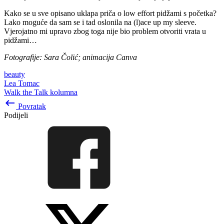
Kako se u sve opisano uklapa priča o low effort pidžami s početka?
Lako moguće da sam se i tad oslonila na (l)ace up my sleeve.
Vjerojatno mi upravo zbog toga nije bio problem otvoriti vrata u
pidžami…
Fotografije: Sara Čolić; animacija Canva
beauty
Lea Tomac
Walk the Talk kolumna
keyboard_backspace
Povratak
Podijeli