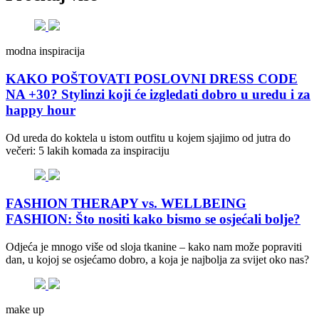
modna inspiracija
KAKO POŠTOVATI POSLOVNI DRESS CODE
NA +30? Stylinzi koji će izgledati dobro u uredu i za
happy hour
Od ureda do koktela u istom outfitu u kojem sjajimo od jutra do
večeri: 5 lakih komada za inspiraciju
FASHION THERAPY vs. WELLBEING
FASHION: Što nositi kako bismo se osjećali bolje?
Odjeća je mnogo više od sloja tkanine – kako nam može popraviti
dan, u kojoj se osjećamo dobro, a koja je najbolja za svijet oko nas?
make up