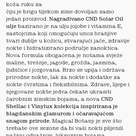
koža ruku za
čiju je brigu tijekom zime dovoljan samo
jedan proizvod.
Nagrađivano CND Solar Oil
ulje
bazirano je na ulju jojobe i vitamina E,
sastojcima koji omogućuju unos hranjive
tvari dublje u kožicu, stvarajući jače, zdravije
nokte i hidratizirano područje zanoktica.
Nova formula obogaćena je notama svježe
maline, trešnje, jagode, grožđa, jasmina,
ljubičice i jorgovana. Brzo se upija i održava
prirodne nokte, lak za nokte i dodatke za
nokte čvrstima i fleksibilnima. Zdrave, lijepe i
njegovane nokte jedva čekate ukrasiti
čarobnim zimskim bojama, a nova
CND
Shellac i Vinylux kolekcija inspirirana je
blagdanskim glamurom i očaravajućom
snagom prirode.
Magical Botany je sve što
trebate ove sezone da bi vaši nokti plijenili
pažnju odvažnim, luksuznim bojama.