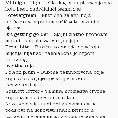
Midnight flight
– Glatka, crno-plava nijansa
koja baca zadivljujući tamni sjaj.
Forevergreen
– Mistična zelena boja
prošarana suptilnim ružičasto-crvenim
sjajem.
It’s getting golder
– Sjajni zlatno-brončani
metalik koji blista i zasljepljuje.
Frost bite
– Ružičasto-smeđa boja koja
mijenja nijanse i rashlađena je hrpom
tirkiznog
svjetlucanja.
Poison plum
– Duboka tamnocrvena boja
koju upotpunjuje upečatljiv crveno-
kestenasti sjaj.
Scarlett letter
– Tamna, kremasta crvena
koja mami i odiše romantikom.
Nova kolekcija nudi priliku svima da se
podsjete na ljekovitu snagu prirode u
izazovnim vremenima i živopisne boje koje