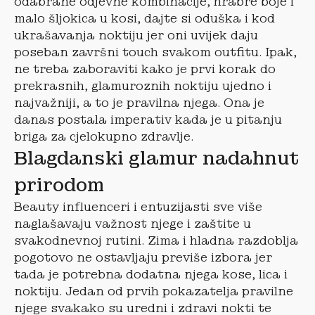
odabrane odjevne kombinacije, hrabre boje i
malo šljokica u kosi, dajte si oduška i kod
ukrašavanja noktiju jer oni uvijek daju
poseban završni touch svakom outfitu. Ipak,
ne treba zaboraviti kako je prvi korak do
prekrasnih, glamuroznih noktiju ujedno i
najvažniji, a to je pravilna njega. Ona je
danas postala imperativ kada je u pitanju
briga za cjelokupno zdravlje.
Blagdanski glamur nadahnut
prirodom
Beauty influenceri i entuzijasti sve više
naglašavaju važnost njege i zaštite u
svakodnevnoj rutini. Zima i hladna razdoblja
pogotovo ne ostavljaju previše izbora jer
tada je potrebna dodatna njega kose, lica i
noktiju. Jedan od prvih pokazatelja pravilne
njege svakako su uredni i zdravi nokti te