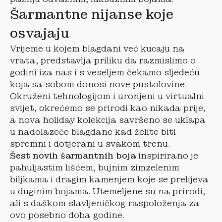
Šarmantne nijanse koje
osvajaju
Vrijeme u kojem blagdani već kucaju na
vrata, predstavlja priliku da razmislimo o
godini iza nas i s veseljem čekamo sljedeću
koja sa sobom donosi nove pustolovine.
Okruženi tehnologijom i uronjeni u virtualni
svijet, okrećemo se prirodi kao nikada prije,
a nova holiday kolekcija savršeno se uklapa
u nadolazeće blagdane kad želite biti
spremni i dotjerani u svakom trenu.
Šest novih šarmantnih boja
inspirirano je
pahuljastim lišćem, bujnim zimzelenim
biljkama i dragim kamenjem koje se prelijeva
u duginim bojama. Utemeljene su na prirodi,
ali s daškom slavljeničkog raspoloženja za
ovo posebno doba godine.