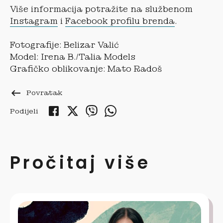
Više informacija potražite na službenom
Instagram
i
Facebook profilu brenda
.
Fotografije: Belizar Valić
Model: Irena B./Talia Models
Grafičko oblikovanje: Mato Radoš
keyboard_backspace
Povratak
Podijeli
Pročitaj više