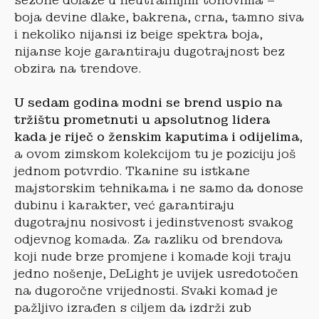
sezone dolaze u neutralnijim tonovima –
boja devine dlake, bakrena, crna, tamno siva
i nekoliko nijansi iz beige spektra boja,
nijanse koje garantiraju dugotrajnost bez
obzira na trendove.
U sedam godina modni se brend uspio na
tržištu prometnuti u apsolutnog lidera
kada je riječ o ženskim kaputima i odijelima
,
a ovom zimskom kolekcijom tu je poziciju još
jednom potvrdio. Tkanine su istkane
majstorskim tehnikama i ne samo da donose
dubinu i karakter, već garantiraju
dugotrajnu nosivost i jedinstvenost svakog
odjevnog komada. Za razliku od brendova
koji nude brze promjene i komade koji traju
jedno nošenje, DeLight je uvijek usredotočen
na dugoročne vrijednosti. Svaki komad je
pažljivo izrađen s ciljem da izdrži zub