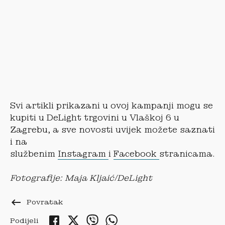
Svi artikli prikazani u ovoj kampanji mogu se
kupiti u DeLight trgovini u Vlaškoj 6 u
Zagrebu, a sve novosti uvijek možete saznati
i na
službenim
Instagram
i
Facebook
stranicama.
Fotografije: Maja Kljaić/DeLight
keyboard_backspace
Povratak
Podijeli