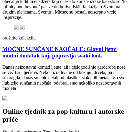
obećanja ludih menadžera koji učestalo koriste izraze kao što su ‘to
infinity and beyond’ pa sve do holivudskih fantazija o životu na
drugim planetama, Svemir i Mjesec su postali neiscrpno vrelo
inspiracije.
proširite kolekciju
MOĆNE SUNČANE NAOČALE: Glavni ljetni
modni dodatak koji popravlja svaki look
Danas neizostavni komad ljetne, ali i cjelogodišnje garderobe nose
se već tisućljećima. Nekoć izrađivane od kostiju, drveta, pa i
smaragda, danas su chic detalj od plastike, stakla ili metala. Za sve
ljubitelje sunčanih naočala, odabrali smo nekoliko nezaboravnih
modela
Online tjednik za pop kulturu i autorske
priče
Stvari koje osjećamo. Teme koje pokreću.