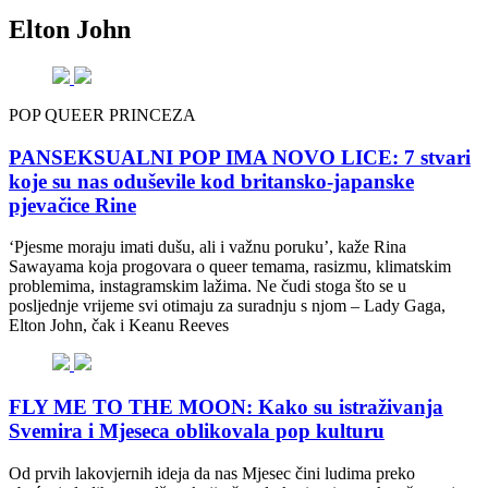
Elton John
POP QUEER PRINCEZA
PANSEKSUALNI POP IMA NOVO LICE: 7 stvari
koje su nas oduševile kod britansko-japanske
pjevačice Rine
‘Pjesme moraju imati dušu, ali i važnu poruku’, kaže Rina
Sawayama koja progovara o queer temama, rasizmu, klimatskim
problemima, instagramskim lažima. Ne čudi stoga što se u
posljednje vrijeme svi otimaju za suradnju s njom – Lady Gaga,
Elton John, čak i Keanu Reeves
FLY ME TO THE MOON: Kako su istraživanja
Svemira i Mjeseca oblikovala pop kulturu
Od prvih lakovjernih ideja da nas Mjesec čini ludima preko