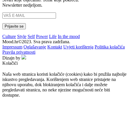
Newsletter nedjeljom.
Culture
Style
Self
Power
Life
In the mood
Mood.hr©2023. Sva prava zadržana.
Impressum
Oglašavanje
Kontakt
Uvjeti korištenja
Politika kolačića
Pravila privatnosti
Dizajn by
Kolačići
Naša web stranica koristi kolačiće (cookies) kako bi pružila najbolje
iskustvo pregledavanja. Korištenjem web stranice pristajete na
njihovu uporabu, dok blokiranjem kolačića i dalje možete
pregledavati stranicu, no neke njezine mogućnosti neće biti
dostupne.
Prihvaćam