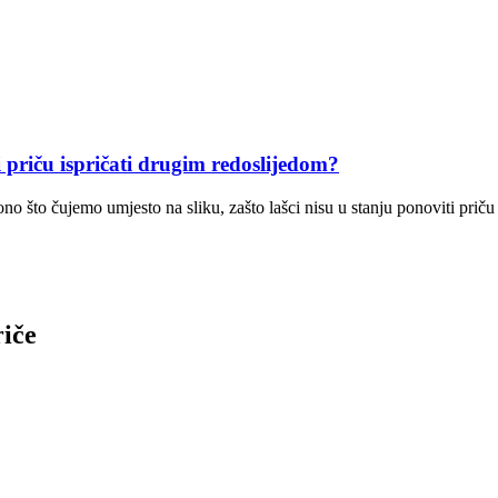
priču ispričati drugim redoslijedom?
ono što čujemo umjesto na sliku, zašto lašci nisu u stanju ponoviti pri
riče