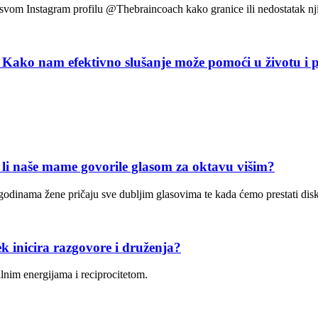
a svom Instagram profilu @Thebraincoach kako granice ili nedostatak nj
am efektivno slušanje može pomoći u životu i p
aše mame govorile glasom za oktavu višim?
 s godinama žene pričaju sve dubljim glasovima te kada ćemo prestati di
inicira razgovore i druženja?
lnim energijama i reciprocitetom.