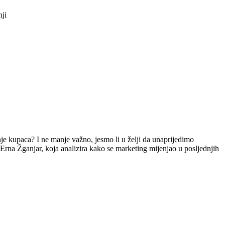
nji
nje kupaca? I ne manje važno, jesmo li u želji da unaprijedimo
rna Žganjar, koja analizira kako se marketing mijenjao u posljednjih