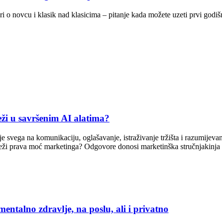
ori o novcu i klasik nad klasicima – pitanje kada možete uzeti prvi godiš
i u savršenim AI alatima?
je svega na komunikaciju, oglašavanje, istraživanje tržišta i razumijeva
eži prava moć marketinga? Odgovore donosi marketinška stručnjakinja E
lno zdravlje, na poslu, ali i privatno