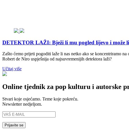
DETEKTOR LAŽI: Bježi li mu pogled lijevo i može li 
Zašto ćemo prijeti pogoditi laže li nas netko ako se koncentriramo na 
Robert de Niro uspješnija od najsuvremenijih detektora laži?
Učitaj više
Online tjednik za pop kulturu i autorske p
Stvari koje osjećamo. Teme koje pokreću.
Newsletter nedjeljom.