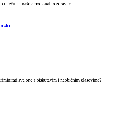
ih utječu na naše emocionalno zdravlje
oslu
skriminirati sve one s piskutavim i neobičnim glasovima?