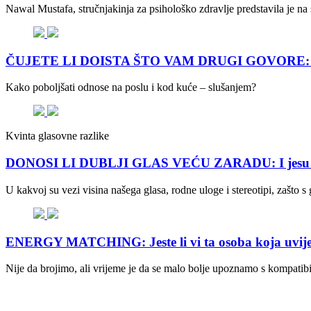
Nawal Mustafa, stručnjakinja za psihološko zdravlje predstavila je n
ČUJETE LI DOISTA ŠTO VAM DRUGI GOVORE: Kako n
Kako poboljšati odnose na poslu i kod kuće – slušanjem?
Kvinta glasovne razlike
DONOSI LI DUBLJI GLAS VEĆU ZARADU: I jesu li n
U kakvoj su vezi visina našega glasa, rodne uloge i stereotipi, zašto
ENERGY MATCHING: Jeste li vi ta osoba koja uvijek 
Nije da brojimo, ali vrijeme je da se malo bolje upoznamo s kompatibi