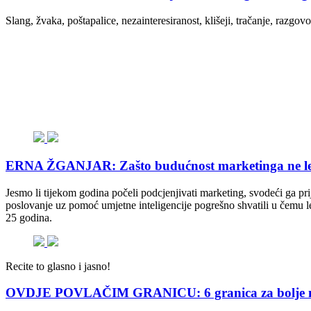
Slang, žvaka, poštapalice, nezainteresiranost, klišeji, tračanje, razgov
ERNA ŽGANJAR: Zašto budućnost marketinga ne lež
Jesmo li tijekom godina počeli podcjenjivati marketing, svodeći ga pri
poslovanje uz pomoć umjetne inteligencije pogrešno shvatili u čemu l
25 godina.
Recite to glasno i jasno!
OVDJE POVLAČIM GRANICU: 6 granica za bolje menta