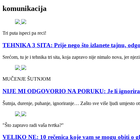
komunikacija
Tri puta ispeci pa reci!
TEHNIKA 3 SITA: Prije nego što izlanete tajnu, odgo
Srećom, tu je i tehnika tri sita, koja zapravo nije nimalo nova, jer njez
MUČENJE ŠUTNJOM
NIJE MI ODGOVORIO NA PORUKU: Je li ignoriranje p
Šutnja, durenje, puhanje, ignoriranje… Zašto sve više ljudi umjesto
"Što zapravo radi vaša tvrtka?"
VELIKO NE: 10 rečenica koje vam se mogu obiti o g