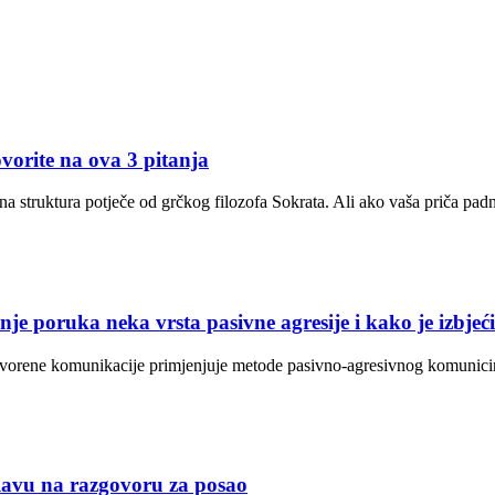
vorite na ova 3 pitanja
ina struktura potječe od grčkog filozofa Sokrata. Ali ako vaša priča padne 
oruka neka vrsta pasivne agresije i kako je izbjeć
 otvorene komunikacije primjenjuje metode pasivno-agresivnog komunici
lavu na razgovoru za posao