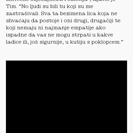
Tim. “No ljudi su bili tu koji su me
zastrašivali. Sva ta bezimena lica koja ne
shvaćaju da postoje i oni drugi, drugačiji te
koji nemaju ni najmanje empatije ako
ispadne da vas ne mogu strpati u kakve
ladice ili, još sigurnije, u kutiju s poklopcem.”