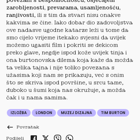
povezani s bespomoćnošću, osjećajem
zarobljenosti, prevarama, usamljenošću,
ranjivosti
, ili s tim da stvari nisu onakve
kakvima se čine. Iako dobar dio zadovoljstva
ove nadasve ugodne katarze leži u tome da
smo cijelo vrijeme itekako svjesni da uvijek
možemo ugasiti film i pokriti se dekicom
preko glave, negdje ispod kože uvijek tinja i
ona burtonovska dilema koja kaže da možda
ta velika tajna i nije toliko povezana s
užasima koji nam se prikazuju, već s onim
što se skriva ispod površine, u srcu tame,
duboko u šumi koja nas okružuje, a možda
čak i u nama samima.
IZLOŽBA
LONDON
MUZEJ DIZAJNA
TIM BURTON
keyboard_backspace
Povratak
Podijeli