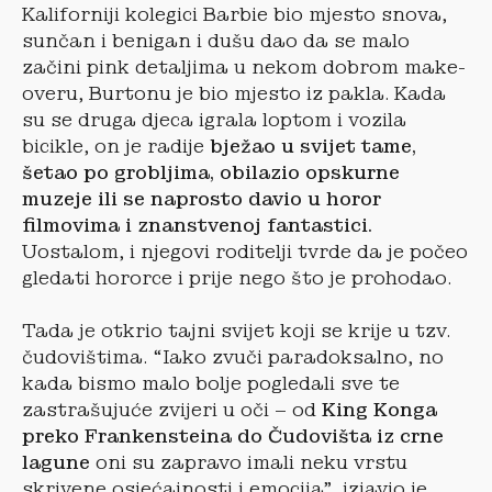
Kaliforniji kolegici Barbie bio mjesto snova,
sunčan i benigan i dušu dao da se malo
začini pink detaljima u nekom dobrom make-
overu, Burtonu je bio mjesto iz pakla. Kada
su se druga djeca igrala loptom i vozila
bicikle, on je radije
bježao u svijet tame,
šetao po grobljima, obilazio opskurne
muzeje ili se naprosto davio u horor
filmovima i znanstvenoj fantastici.
Uostalom, i njegovi roditelji tvrde da je počeo
gledati hororce i prije nego što je prohodao.
Tada je otkrio tajni svijet koji se krije u tzv.
čudovištima. “Iako zvuči paradoksalno, no
kada bismo malo bolje pogledali sve te
zastrašujuće zvijeri u oči – od
King Konga
preko Frankensteina do Čudovišta iz crne
lagune
oni su zapravo imali neku vrstu
skrivene osjećajnosti i emocija”, izjavio je