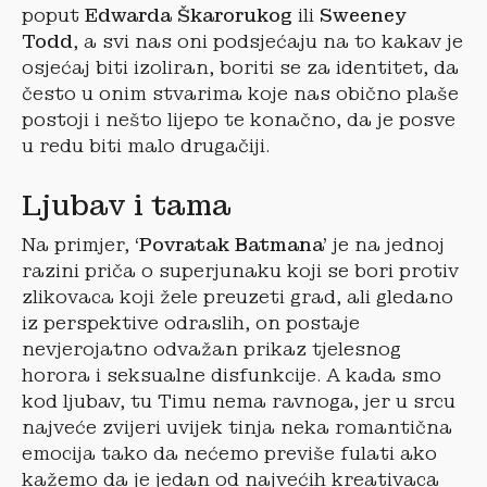
poput
Edwarda Škarorukog
ili
Sweeney
Todd
, a svi nas oni podsjećaju na to kakav je
osjećaj biti izoliran, boriti se za identitet, da
često u onim stvarima koje nas obično plaše
postoji i nešto lijepo te konačno, da je posve
u redu biti malo drugačiji.
Ljubav i tama
Na primjer,
‘Povratak Batmana’
je na jednoj
razini priča o superjunaku koji se bori protiv
zlikovaca koji žele preuzeti grad, ali gledano
iz perspektive odraslih, on postaje
nevjerojatno odvažan prikaz tjelesnog
horora i seksualne disfunkcije. A kada smo
kod ljubav, tu Timu nema ravnoga, jer u srcu
najveće zvijeri uvijek tinja neka romantična
emocija tako da nećemo previše fulati ako
kažemo da je jedan od najvećih kreativaca