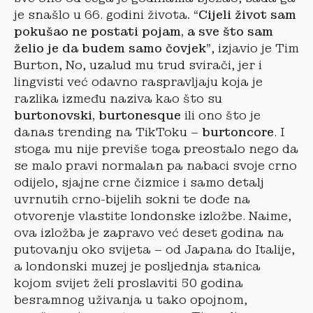
je snašlo u 66. godini života
. “Cijeli život sam
pokušao ne postati pojam, a sve što sam
želio je da budem samo čovjek”
, izjavio je Tim
Burton, No, uzalud mu trud svirači, jer i
lingvisti već odavno raspravljaju koja je
razlika između naziva kao što su
burtonovski, burtonesque
ili ono što je
danas trending na TikToku –
burtoncore
. I
stoga mu nije previše toga preostalo nego da
se malo pravi normalan pa nabaci svoje crno
odijelo, sjajne crne čizmice i samo detalj
uvrnutih crno-bijelih sokni te dođe na
otvorenje vlastite londonske izložbe. Naime,
ova izložba je zapravo već deset godina na
putovanju oko svijeta – od Japana do Italije,
a londonski muzej je posljednja stanica
kojom svijet želi proslaviti 50 godina
besramnog uživanja u tako opojnom,