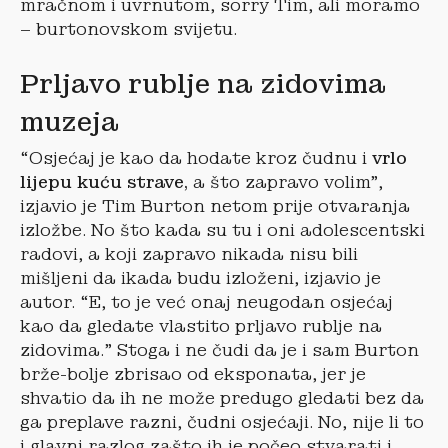
mračnom i uvrnutom, sorry Tim, ali moramo
– burtonovskom svijetu.
Prljavo rublje na zidovima
muzeja
“Osjećaj je kao da hodate kroz čudnu i
vrlo
lijepu kuću strave,
a što zapravo volim”,
izjavio je Tim Burton netom prije otvaranja
izložbe. No što kada su tu i oni adolescentski
radovi, a koji zapravo nikada nisu bili
mišljeni da ikada budu izloženi, izjavio je
autor. “E, to je već onaj neugodan osjećaj
kao da gledate vlastito prljavo rublje na
zidovima.” Stoga i ne čudi da je i sam Burton
brže-bolje zbrisao od eksponata, jer je
shvatio da ih ne može predugo gledati bez da
ga preplave razni, čudni osjećaji. No, nije li to
i glavni razlog zašto ih je počeo stvarati i