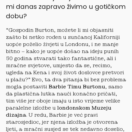
mi danas zapravo živimo u gotičkom
dobu?
“Gospodin Burton, možete li mi objasniti
zašto bi netko rođen u sunčanoj Kaliforniji
uopće poželio živjeti u Londonu, i ne manje
bitno – kako je uopće došao na ideju punih
50 godina stvarati tako fantastične, ali i
mračne svjetove, umjesto da se, recimo,
ugleda na Kena i svoj život doslovce pretvori
u plažu?” Evo, ta dva pitanja bi bez problema
mogla postaviti
Barbie Timu Burtonu
, samo
da plastična lutka nauči konačno pričati,
tim više jer oboje imaju u isto vrijeme velike
paralelne izložbe u
londonskom Muzeju
dizajna
. U redu, Barbie je već pravi
starosjedioc, jer njena izložba je otvorena
ljeti, a mračni susjed se tek nedavno doselio,