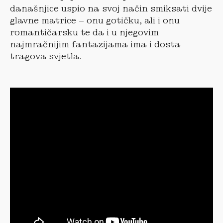
današnjice uspio na svoj način smiksati dvije
glavne matrice – onu gotičku, ali i onu
romantičarsku te da i u njegovim
najmračnijim fantazijama ima i dosta
tragova svjetla.