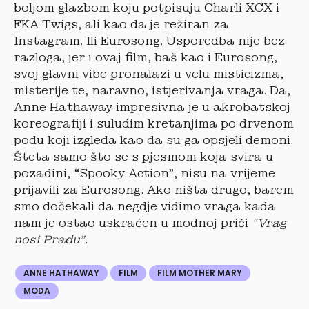
boljom glazbom koju potpisuju Charli XCX i
FKA Twigs, ali kao da je režiran za
Instagram. Ili Eurosong. Usporedba nije bez
razloga, jer i ovaj film, baš kao i Eurosong,
svoj glavni vibe pronalazi u velu misticizma,
misterije te, naravno, istjerivanja vraga. Da,
Anne Hathaway impresivna je u akrobatskoj
koreografiji i suludim kretanjima po drvenom
podu koji izgleda kao da su ga opsjeli demoni.
Šteta samo što se s pjesmom koja svira u
pozadini, “Spooky Action”, nisu na vrijeme
prijavili za Eurosong. Ako ništa drugo, barem
smo dočekali da negdje vidimo vraga kada
nam je ostao uskraćen u modnoj priči
“Vrag
nosi Pradu”
.
ANNE HATHAWAY
FILM
FILM MOTHER MARY
MODA