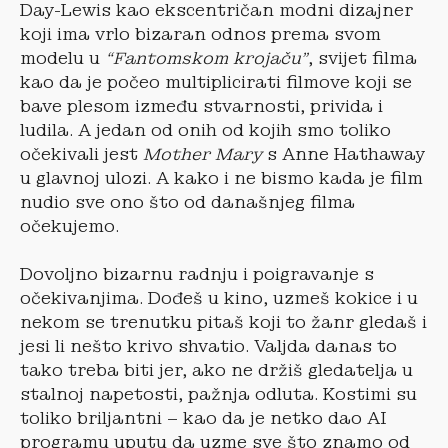
Day-Lewis kao ekscentričan modni dizajner
koji ima vrlo bizaran odnos prema svom
modelu u
“Fantomskom krojaču”
, svijet filma
kao da je počeo multiplicirati filmove koji se
bave plesom između stvarnosti, privida i
ludila. A jedan od onih od kojih smo toliko
očekivali jest
Mother Mary
s Anne Hathaway
u glavnoj ulozi. A kako i ne bismo kada je film
nudio sve ono što od današnjeg filma
očekujemo.
Dovoljno bizarnu radnju i poigravanje s
očekivanjima. Dođeš u kino, uzmeš kokice i u
nekom se trenutku pitaš koji to žanr gledaš i
jesi li nešto krivo shvatio. Valjda danas to
tako treba biti jer, ako ne držiš gledatelja u
stalnoj napetosti, pažnja odluta. Kostimi su
toliko briljantni – kao da je netko dao AI
programu uputu da uzme sve što znamo od