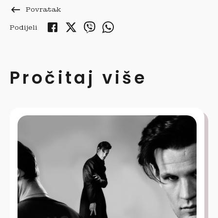
keyboard_backspace
Povratak
Podijeli
Pročitaj više