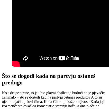
Što se dogodi kada na partyju ostaneš
predugo
No s druge strane, to je i bio glavni challenge budući da je pjevačicu
zanimalo – što se dogodi kad na partyju ostaneš predugo? A to su
ujedno i jači dijelovi filma. Kada Charli pokaže ranjivost. Kada joj
kozmetičarka ovlaš da komentar o starenju kože, a ona plače na