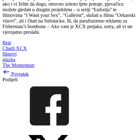
ako i vi želite da dugo, otrovno zeleno ljeto potraje, pjevačicu
možete gledati u drugim projektima – u seriji “Euforija” te
filmovima “I Want your Sex”, “Gallerist”, slušati u filmu “Orkanski
visovi”, ali i čitati na Substacku. Ili, da parafrazirmo reklamu za
Fisherman’s bombone – Ako vam je XCX prejaka, sorry, ali vi ste
vjerojatno preslabi.
Brat
Charli XCX
filmovi
glazba
The Momentum
keyboard_backspace
Povratak
Podijeli