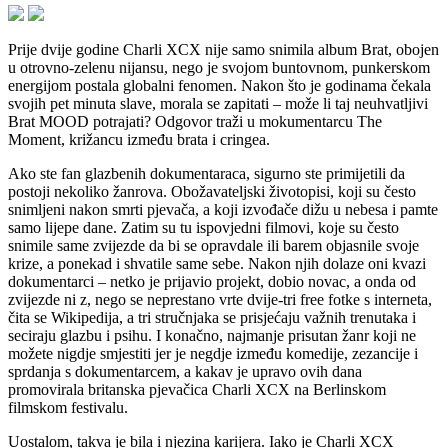
Prije dvije godine Charli XCX nije samo snimila album Brat, obojen
u otrovno-zelenu nijansu, nego je svojom buntovnom, punkerskom
energijom postala globalni fenomen. Nakon što je godinama čekala
svojih pet minuta slave, morala se zapitati – može li taj neuhvatljivi
Brat MOOD potrajati? Odgovor traži u mokumentarcu The
Moment, križancu između brata i cringea.
Ako ste fan glazbenih dokumentaraca, sigurno ste primijetili da
postoji nekoliko žanrova. Obožavateljski životopisi, koji su često
snimljeni nakon smrti pjevača, a koji izvođače dižu u nebesa i pamte
samo lijepe dane. Zatim su tu ispovjedni filmovi, koje su često
snimile same zvijezde da bi se opravdale ili barem objasnile svoje
krize, a ponekad i shvatile same sebe. Nakon njih dolaze oni kvazi
dokumentarci – netko je prijavio projekt, dobio novac, a onda od
zvijezde ni z, nego se neprestano vrte dvije-tri free fotke s interneta,
čita se Wikipedija, a tri stručnjaka se prisjećaju važnih trenutaka i
seciraju glazbu i psihu. I konačno, najmanje prisutan žanr koji ne
možete nigdje smjestiti jer je negdje između komedije, zezancije i
sprdanja s dokumentarcem, a kakav je upravo ovih dana
promovirala britanska pjevačica Charli XCX na Berlinskom
filmskom festivalu.
Uostalom, takva je bila i njezina karijera. Iako je Charli XCX