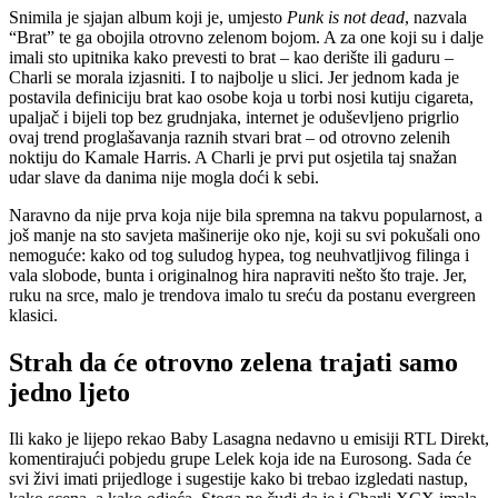
Snimila je sjajan album koji je, umjesto
Punk is not dead
, nazvala
“Brat” te ga obojila otrovno zelenom bojom. A za one koji su i dalje
imali sto upitnika kako prevesti to brat – kao derište ili gaduru –
Charli se morala izjasniti. I to najbolje u slici. Jer jednom kada je
postavila definiciju brat kao osobe koja u torbi nosi kutiju cigareta,
upaljač i bijeli top bez grudnjaka, internet je oduševljeno prigrlio
ovaj trend proglašavanja raznih stvari brat – od otrovno zelenih
noktiju do Kamale Harris. A Charli je prvi put osjetila taj snažan
udar slave da danima nije mogla doći k sebi.
Naravno da nije prva koja nije bila spremna na takvu popularnost, a
još manje na sto savjeta mašinerije oko nje, koji su svi pokušali ono
nemoguće: kako od tog suludog hypea, tog neuhvatljivog filinga i
vala slobode, bunta i originalnog hira napraviti nešto što traje. Jer,
ruku na srce, malo je trendova imalo tu sreću da postanu evergreen
klasici.
Strah da će otrovno zelena trajati samo
jedno ljeto
Ili kako je lijepo rekao Baby Lasagna nedavno u emisiji RTL Direkt,
komentirajući pobjedu grupe Lelek koja ide na Eurosong. Sada će
svi živi imati prijedloge i sugestije kako bi trebao izgledati nastup,