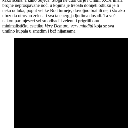
kako scena, a kako odjeća. Stoga ne čudi da je i Charli XCX imala
brojne neprospavane noći u kojima je trebala donijeti odluku je li
neka odluka, poput velike Brat turneje, dovoljno brat ili ne, i što ako
ubrzo ta otrovno zelena i sva ta energija ljudima dosadi. Ta već
nakon par mjeseci svi su odbacili zelenu i prigrlili onu
minimalističku estetiku
Very Demure, very mindful
koja se sva
umilno kupala u smeđim i bež nijansama.