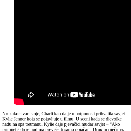
No kako stvari stoje, Charli kao da je u potpunosti prihvatila savjet
Kylie Jenner koja se pojavljuje u filmu. U sceni kada se djevojke
nađu na spa tretmanu, Kylie daje pjevačici mudar savjet – “Ako
primijetiš da je ljudima previše, ti samo pojačaj”. Drugim riječima,