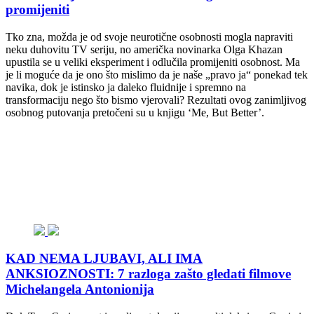
promijeniti
Tko zna, možda je od svoje neurotične osobnosti mogla napraviti
neku duhovitu TV seriju, no američka novinarka Olga Khazan
upustila se u veliki eksperiment i odlučila promijeniti osobnost. Ma
je li moguće da je ono što mislimo da je naše „pravo ja“ ponekad tek
navika, dok je istinsko ja daleko fluidnije i spremno na
transformaciju nego što bismo vjerovali? Rezultati ovog zanimljivog
osobnog putovanja pretočeni su u knjigu ‘Me, But Better’.
KAD NEMA LJUBAVI, ALI IMA
ANKSIOZNOSTI: 7 razloga zašto gledati filmove
Michelangela Antonionija