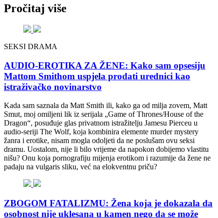
Pročitaj više
SEKSI DRAMA
AUDIO-EROTIKA ZA ŽENE: Kako sam opsesiju
Mattom Smithom uspjela prodati urednici kao
istraživačko novinarstvo
Kada sam saznala da Matt Smith ili, kako ga od milja zovem, Matt
Smut, moj omiljeni lik iz serijala „Game of Thrones/House of the
Dragon“, posuđuje glas privatnom istražitelju Jamesu Pierceu u
audio-seriji The Wolf, koja kombinira elemente murder mystery
žanra i erotike, nisam mogla odoljeti da ne poslušam ovu seksi
dramu. Uostalom, nije li bilo vrijeme da napokon dobijemo vlastitu
nišu? Onu koja pornografiju mijenja erotikom i razumije da žene ne
padaju na vulgaris sliku, već na elokventnu priču?
ZBOGOM FATALIZMU: Žena koja je dokazala da
osobnost nije uklesana u kamen nego da se može