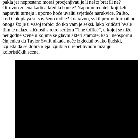
pakla jer neprestano moraš procjenjivati je li nešto brat ili ne?
Otrovno zelena kartica kredita banke? Naporan redatelj koji želi
napraviti turneju i uporno hoće uvaliti svjetleće narukvice. Pa što,
kod Coldplaya su savršeno radile? I naravno, svi ti promo formati od
onoga što je u vašoj torbici do tko vam je seksi. Iako kritičari hvale
film te nalaze sličnosti s retro serijom “The Office”, u kojoj se nižu
neugodne scene u kojima se glavni akteri sramote, kao i neospornu
činjenicu da Taylor Swift nikada neće izgledati ovako ljudski,
izgleda da se dobra ideja izgubila u repetitivnom nizanju
kolorističkih scena.