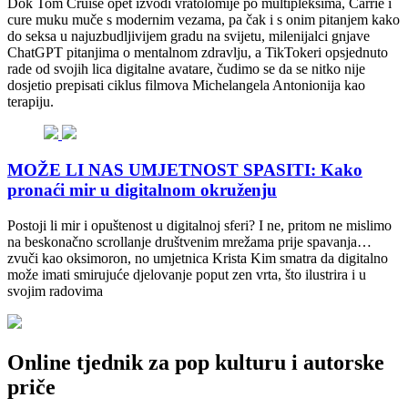
Dok Tom Cruise opet izvodi vratolomije po multipleksima, Carrie i
cure muku muče s modernim vezama, pa čak i s onim pitanjem kako
do seksa u najuzbudljivijem gradu na svijetu, milenijalci gnjave
ChatGPT pitanjima o mentalnom zdravlju, a TikTokeri opsjednuto
rade od svojih lica digitalne avatare, čudimo se da se nitko nije
dosjetio prepisati ciklus filmova Michelangela Antonionija kao
terapiju.
MOŽE LI NAS UMJETNOST SPASITI: Kako
pronaći mir u digitalnom okruženju
Postoji li mir i opuštenost u digitalnoj sferi? I ne, pritom ne mislimo
na beskonačno scrollanje društvenim mrežama prije spavanja…
zvuči kao oksimoron, no umjetnica Krista Kim smatra da digitalno
može imati smirujuće djelovanje poput zen vrta, što ilustrira i u
svojim radovima
Online tjednik za pop kulturu i autorske
priče