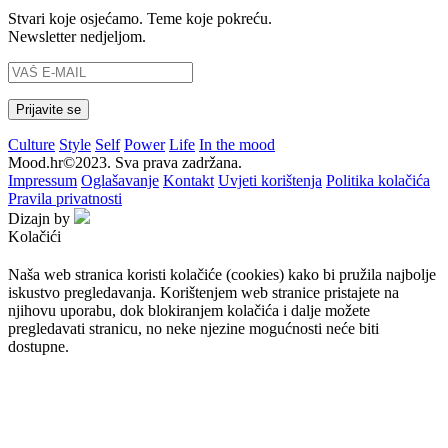
Stvari koje osjećamo. Teme koje pokreću.
Newsletter nedjeljom.
Culture
Style
Self
Power
Life
In the mood
Mood.hr©2023. Sva prava zadržana.
Impressum
Oglašavanje
Kontakt
Uvjeti korištenja
Politika kolačića
Pravila privatnosti
Dizajn by
Kolačići
Naša web stranica koristi kolačiće (cookies) kako bi pružila najbolje
iskustvo pregledavanja. Korištenjem web stranice pristajete na
njihovu uporabu, dok blokiranjem kolačića i dalje možete
pregledavati stranicu, no neke njezine mogućnosti neće biti
dostupne.
Prihvaćam