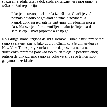
stražnjem sjedalu taksija dok skida ekstenzije, jer i njoj samoj je
teško održati reputaciju.
Iako je, naravno, cijela priča izmišljena, Charli je već
pomalo dojadilo odgovarati na pitanja novinara, a
kamoli do kraja izdržati na partyjima priređenima njoj u
čast. Ma sve je u filmu izmišljeno, iako je činjenica da
sam se cijeli život pripremala za njega.
No s druge strane, izgleda da svi ti slomovi i sumnje nisu rezervirani
samo za slavne. Zna to jako dobro i Charli koja je u intervjuu za
New York Times progovorila o tome da je svima nama na
društvenim mrežama ponekad too much svega, a posebice onog
pritiska da prikazujemo samo najbolju verziju sebe te non-stop
ganjamo neke ideale.