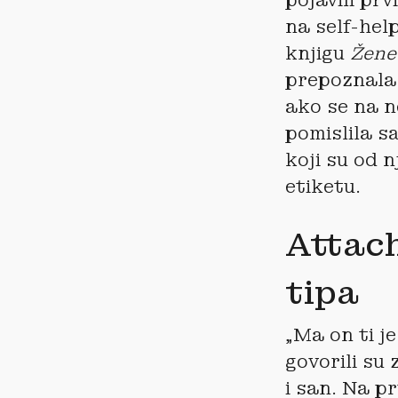
na self-hel
knjigu
Žene 
prepoznala 
ako se na n
pomislila s
koji su od n
etiketu.
Attach
tipa
„Ma on ti je
govorili su
i san. Na pr