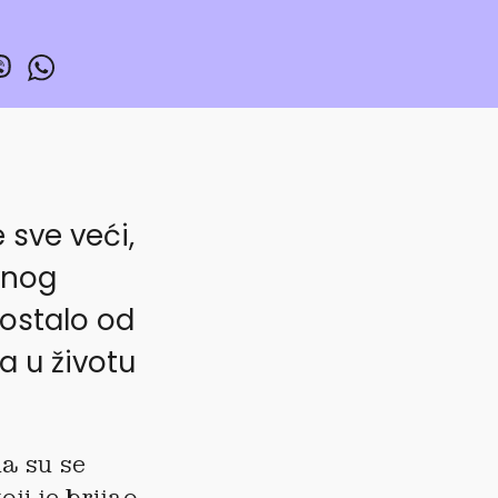
e sve veći,
vnog
 ostalo od
a u životu
a su se
oji je brijao