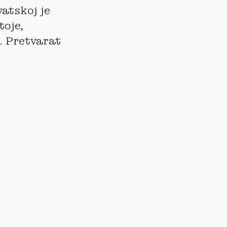
vatskoj je
toje,
a. Pretvarat