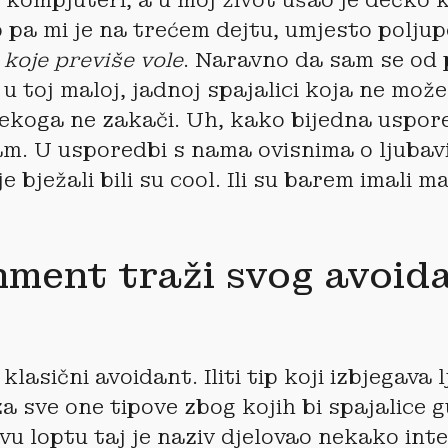
p pa mi je na trećem dejtu, umjesto poljup
koje previše vole
. Naravno da sam se od 
u toj maloj, jadnoj spajalici koja ne može
ekoga ne zakači. Uh, kako bijedna uspor
am. U usporedbi s nama ovisnima o ljubavi,
je bježali bili su cool. Ili su barem imali m
ment traži svog avoid
 klasični avoidant. Iliti tip koji izbjegava 
 za sve one tipove zbog kojih bi spajalice 
vu loptu taj je naziv djelovao nekako inte