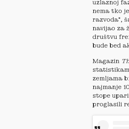
uzlaznoj fa
nema tko je 
razvoda“, š
navijao za 
društvu fre
bude bed ak
Magazin
Th
statistikam
zemljama br
najmanje 10
stope upari
proglasili r