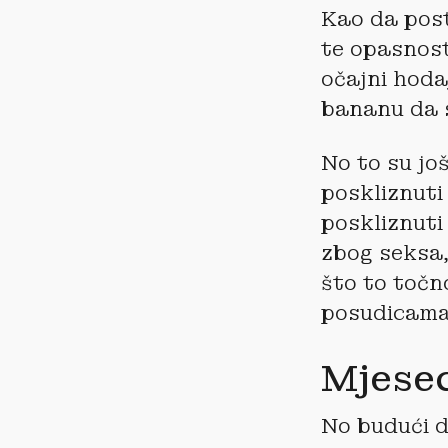
Kao da post
te opasnosti
očajni hoda
bananu da s
No to su jo
poskliznuti
poskliznuti
zbog seksa, 
što to točn
posudicama
Mjesec
No budući d