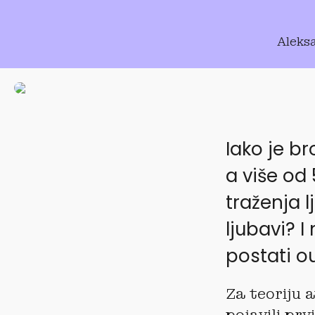
Aleks
Iako je br
a više od
traženja l
ljubavi? I
postati o
Za teoriju 
pojavili prv