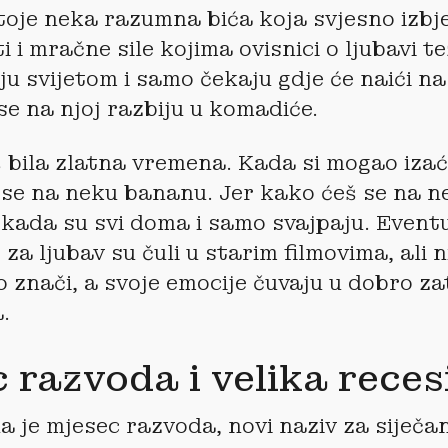
oje neka razumna bića koja svjesno izbj
 i mračne sile kojima ovisnici o ljubavi t
ju svijetom i samo čekaju gdje će naići n
e na njoj razbiju u komadiće.
š bila zlatna vremena. Kada si mogao izaći
 se na neku bananu. Jer kako ćeš se na 
 kada su svi doma i samo svajpaju. Event
za ljubav su čuli u starim filmovima, ali n
o znači, a svoje emocije čuvaju u dobro z
.
 razvoda i velika reces
a je mjesec razvoda, novi naziv za siječanj