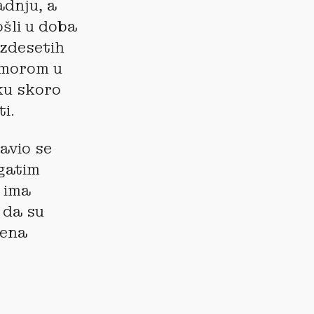
adnju, a
ošli u doba
šezdesetih
humorom u
ku skoro
i.
avio se
ogatim
 ima
 da su
rena