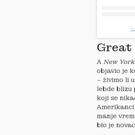
A 
Great
A
New York
objavio je 
– živimo li
lebde blizu
koji se nik
Amerikanci 
manje vreme
bio je nova