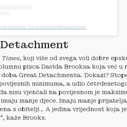
post shared by The Economist (@theeconomist)
 Detachment
 Times
, koji više od svega voli dobre epsk
kolumnu pisca Davida Brooksa koja već u 
 u doba Great Detachmenta. Dokazi? Stop
 povijesnih minimuma, a udio četrdesetog
ada nisu vjenčali na povijesnom je maksi
imaju manje djece. Imaju manje prijatelja
na s obitelji… A jedina vrijednost koja j
c“, kaže Brooks.