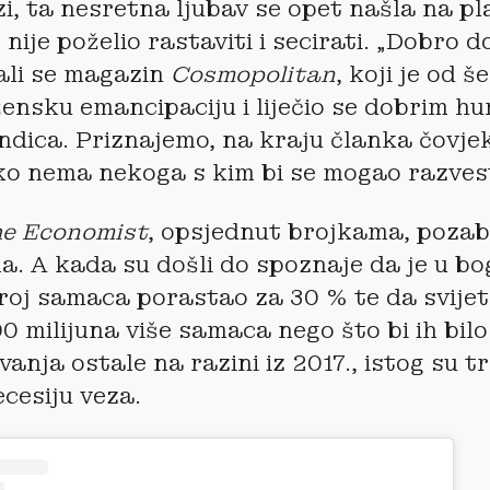
zi, ta nesretna ljubav se opet našla na pl
nije poželio rastaviti i secirati. „Dobro d
ali se magazin
Cosmopolitan
, koji je od 
žensku emancipaciju i liječio se dobrim 
ndica. Priznajemo, na kraju članka čovje
o nema nekoga s kim bi se mogao razvest
e Economist
, opsjednut brojkama, pozab
a. A kada su došli do spoznaje da je u b
oj samaca porastao za 30 % te da svijet
0 milijuna više samaca nego što bi ih bilo
vanja ostale na razini iz 2017., istog su t
ecesiju veza.