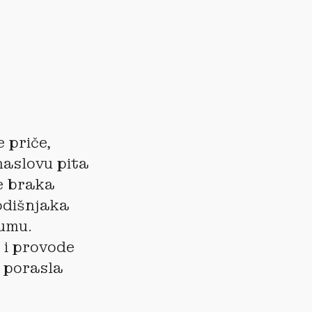
e priče,
naslovu pita
e braka
odišnjaka
mumu.
 i provode
e porasla