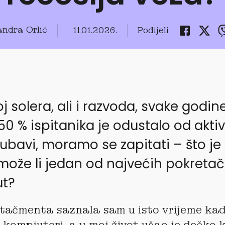
andra Orlić
11.01.2026.
Podijeli
oj solera, ali i razvoda, svake godin
 50 % ispitanika je odustalo od akti
jubavi, moramo se zapitati – što je
 može li jedan od najvećih pokretač
ut?
atačmenta saznala sam u isto vrijeme kad
i kompjuteri, a u moj život ušao je dečko k