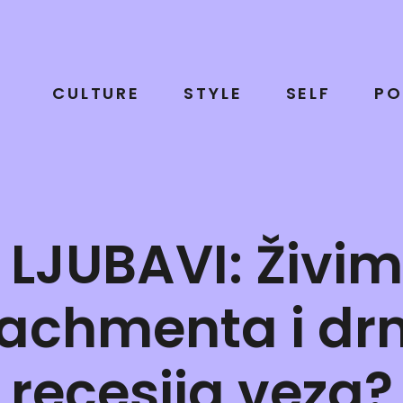
CULTURE
STYLE
SELF
PO
LJUBAVI: Živimo
achmenta i drma
recesija veza?