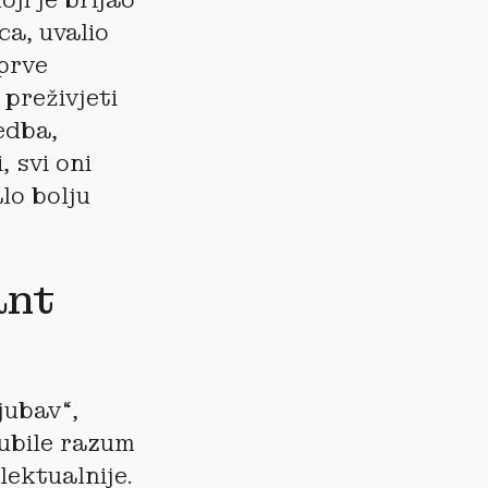
ca, uvalio
prve
 preživjeti
edba,
 svi oni
alo bolju
ant
ljubav“,
gubile razum
lektualnije.