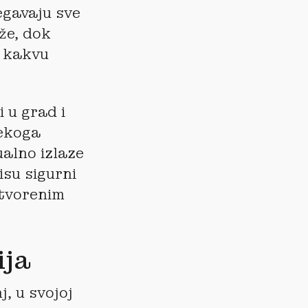
egavaju sve
eže, dok
a kakvu
 u grad i
nekoga
ualno izlaze
isu sigurni
atvorenim
ija
, u svojoj