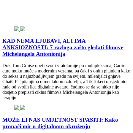
KAD NEMA LJUBAVI, ALI IMA
ANKSIOZNOSTI: 7 razloga zašto gledati filmove
Michelangela Antonionija
Dok Tom Cruise opet izvodi vratolomije po multipleksima, Carrie i
cure muku muče s modernim vezama, pa čak i s onim pitanjem kako
do seksa u najuzbudljivijem gradu na svijetu, milenijalci gnjave
ChatGPT pitanjima o mentalnom zdravlju, a TikTokeri opsjednuto
rade od svojih lica digitalne avatare, čudimo se da se nitko nije
dosjetio prepisati ciklus filmova Michelangela Antonionija kao
terapiju.
MOŽE LI NAS UMJETNOST SPASITI: Kako
pronaći mir u digitalnom okruženju