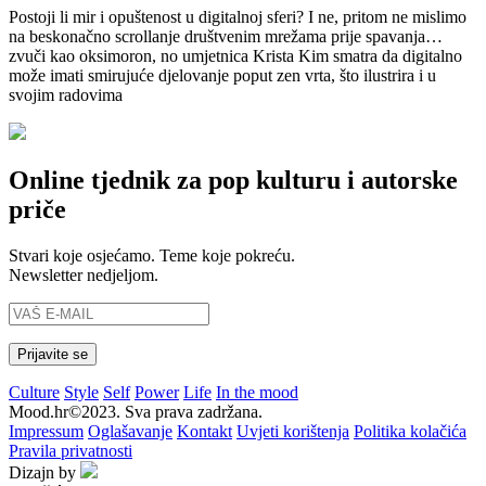
Postoji li mir i opuštenost u digitalnoj sferi? I ne, pritom ne mislimo
na beskonačno scrollanje društvenim mrežama prije spavanja…
zvuči kao oksimoron, no umjetnica Krista Kim smatra da digitalno
može imati smirujuće djelovanje poput zen vrta, što ilustrira i u
svojim radovima
Online tjednik za pop kulturu i autorske
priče
Stvari koje osjećamo. Teme koje pokreću.
Newsletter nedjeljom.
Culture
Style
Self
Power
Life
In the mood
Mood.hr©2023. Sva prava zadržana.
Impressum
Oglašavanje
Kontakt
Uvjeti korištenja
Politika kolačića
Pravila privatnosti
Dizajn by