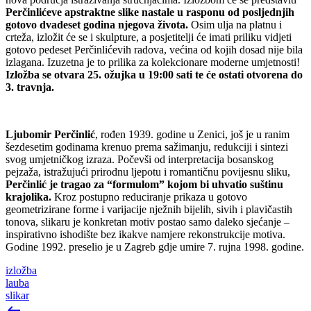
Perčinlićeve apstraktne slike nastale u rasponu od posljednjih
gotovo dvadeset godina njegova života.
Osim ulja na platnu i
crteža, izložit će se i skulpture, a posjetitelji će imati priliku vidjeti
gotovo pedeset Perčinlićevih radova, većina od kojih dosad nije bila
izlagana. Izuzetna je to prilika za kolekcionare moderne umjetnosti!
Izložba se otvara 25. ožujka u 19:00 sati te će ostati otvorena do
3. travnja.
Ljubomir Perčinlić
, rođen 1939. godine u Zenici, još je u ranim
šezdesetim godinama krenuo prema sažimanju, redukciji i sintezi
svog umjetničkog izraza. Počevši od interpretacija bosanskog
pejzaža, istražujući prirodnu ljepotu i romantičnu povijesnu sliku,
Perčinlić je tragao za “formulom” kojom bi uhvatio suštinu
krajolika.
Kroz postupno reduciranje prikaza u gotovo
geometrizirane forme i varijacije nježnih bijelih, sivih i plavičastih
tonova, slikaru je konkretan motiv postao samo daleko sjećanje –
inspirativno ishodište bez ikakve namjere rekonstrukcije motiva.
Godine 1992. preselio je u Zagreb gdje umire 7. rujna 1998. godine.
izložba
lauba
slikar
keyboard_backspace