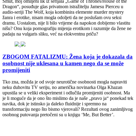
Smut, moj omiljeni lik iz serijala „Game of Thrones/House of the
Dragon“, posuđuje glas privatnom istražitelju Jamesu Pierceu u
audio-seriji The Wolf, koja kombinira elemente murder mystery
žanra i erotike, nisam mogla odoljeti da ne poslušam ovu seksi
dramu. Uostalom, nije li bilo vrijeme da napokon dobijemo vlastitu
nišu? Onu koja pornografiju mijenja erotikom i razumije da žene ne
padaju na vulgaris sliku, već na elokventnu priču?
ZBOGOM FATALIZMU: Žena koja je dokazala da
osobnost nije uklesana u kamen nego da se može
promijeniti
Tko zna, možda je od svoje neurotične osobnosti mogla napraviti
neku duhovitu TV seriju, no američka novinarka Olga Khazan
upustila se u veliki eksperiment i odlučila promijeniti osobnost. Ma
je li moguće da je ono što mislimo da je naše „pravo ja“ ponekad tek
navika, dok je istinsko ja daleko fluidnije i spremno na
transformaciju nego što bismo vjerovali? Rezultati ovog zanimljivog
osobnog putovanja pretočeni su u knjigu ‘Me, But Better’.