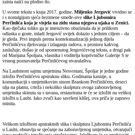
zaista naići na plodno tlo.
U svome tekstu s kraja 2017. godine,
Miljenko Jergović
vividno se
i s nostalgijom sjeća bezimene smeđe-sive
slike Ljubomira
Perčinlića koja je visjela na zidu stana njegova ujaka u Zenici.
Kao dječaka toliko ga je intenzivno obuzimala da je prilikom
odlaska u goste, mladi Jergović uvijek dolazio s jednim ciljem – da
je gleda. Prvi impuls prema kontekstualizaciji jednog dijela
Perčinlićeva djelovanja i izlaganju radova, u prostoru kakvog
zaslužuje, došao je od spomenutog Jergovićevog teksta, a drugi pak
od Marijana Špoljara, vlasnika i voditelja koprivničke Galerije S te
vrsnog poznavatelja Perčinlićevog stvaralaštva.
Na Laubinom sajmu umjetnina Nesvrstani, Špoljar je jedne godine
izložio Perčinlićevu apstraknu sliku. Godinama kasnije, u
komunikaciji s umjetnikovim sinom Brankom Perčinlićem, deseci
ulja na platnu, crteža i nekoliko skulptura ovoga zaboravljenog
umjetnika skinuta su s tavana, restaurirana te će se izložiti na velikoj
izložbi u Laubi. Iako zvuči kao savršeni klišej, ova priča je zapravo
istinita.
Velikom izložbom apstraktnih slika i skulptura Ljubomira Perčinlića
u Laubi, obnavlja se sjećanje na zaboravljenog umjetnika, otvarajući
nova područja istraživanja stručnjacima. Izložbom će se predstaviti