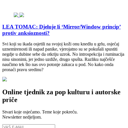
LEA TOMAC: Djeluje li ‘Mirror/Window princip’
protiv anksioznosti?
Svi koji su ikada osjetili na svojoj koži onu knedlu u grlu, osjećaj
uznemirenosti ili napad panike, vjerojatno su se pokušali spustiti
negdje u dubine sebe da otkriju uzrok. No introspekcija i ruminacija
nisu sinonimi, jer jedno uzdiže, drugo spušta. Razliku najčešće
naučimo tek što nas ovo potonje zakuca u pod. No kako onda
pronaći pravu sredinu?
Online tjednik za pop kulturu i autorske
priče
Stvari koje osjećamo. Teme koje pokreću.
Newsletter nedjeljom.