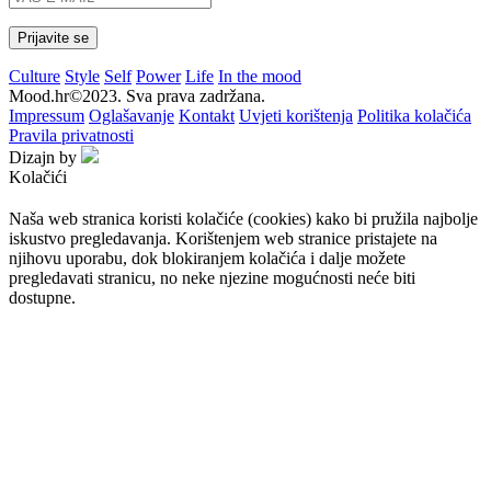
Culture
Style
Self
Power
Life
In the mood
Mood.hr©2023. Sva prava zadržana.
Impressum
Oglašavanje
Kontakt
Uvjeti korištenja
Politika kolačića
Pravila privatnosti
Dizajn by
Kolačići
Naša web stranica koristi kolačiće (cookies) kako bi pružila najbolje
iskustvo pregledavanja. Korištenjem web stranice pristajete na
njihovu uporabu, dok blokiranjem kolačića i dalje možete
pregledavati stranicu, no neke njezine mogućnosti neće biti
dostupne.
Prihvaćam