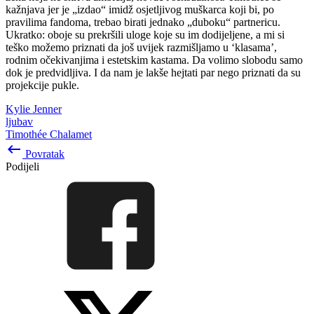
kažnjava jer je „izdao“ imidž osjetljivog muškarca koji bi, po
pravilima fandoma, trebao birati jednako „duboku“ partnericu.
Ukratko: oboje su prekršili uloge koje su im dodijeljene, a mi si
teško možemo priznati da još uvijek razmišljamo u ‘klasama’,
rodnim očekivanjima i estetskim kastama. Da volimo slobodu samo
dok je predvidljiva. I da nam je lakše hejtati par nego priznati da su
projekcije pukle.
Kylie Jenner
ljubav
Timothée Chalamet
keyboard_backspace
Povratak
Podijeli