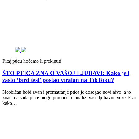
Pitaj pticu hoćemo li prekinuti
ŠTO PTICA ZNA O VAŠOJ LJUBAVI: Kako je i
zašto ‘bird test’ postao viralan na TikToku?
Neobičan hobi zvan i promatranje ptica je dosegao novi nivo, a to
znači da sada ptice mogu pomoći i u analizi vaše ljubavne veze. Evo
kako…