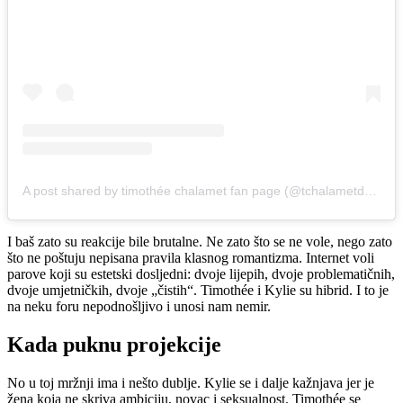
A post shared by timothée chalamet fan page (@tchalametdaily)
I baš zato su reakcije bile brutalne. Ne zato što se ne vole, nego zato
što ne poštuju nepisana pravila klasnog romantizma. Internet voli
parove koji su estetski dosljedni: dvoje lijepih, dvoje problematičnih,
dvoje umjetničkih, dvoje „čistih“. Timothée i Kylie su hibrid. I to je
na neku foru nepodnošljivo i unosi nam nemir.
Kada puknu projekcije
No u toj mržnji ima i nešto dublje. Kylie se i dalje kažnjava jer je
žena koja ne skriva ambiciju, novac i seksualnost. Timothée se