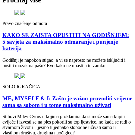
Pravo značenje odmora
KAKO SE ZAISTA OPUSTITI NA GODIŠNJEM:
5 savjeta za maksimalno odmaranje i punjenje
baterija
Godišnji je napokon stigao, a vi se naprosto ne možete isključiti i
pustiti mozak na pašu? Evo kako ne upasti u tu zamku
SOLO IGRAČICA
ME, MYSELF & I: Zašto je važno provoditi vrijeme
sama sa sobom i u tome maksimalno uživati
Stihovi Miley Cyrus u kojima proklamira da si može sama kupiti
cvijeće i izvesti se na ples pokorili su top ljestvice, no kada se radi o
stvarnom životu – jesmo li jednako slobodne uživati samo u
vlastitom društvu, drugima naočigled?