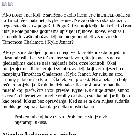
Ako postoji par koji je savršeno ogolio licemjerje interneta, onda su
to Timothée Chalamet i Kylie Jenner. Ne zato što su skandalozni,
nego zato što su – pogrešni. Pogrešni za projekcije, fantazije i klasne
iluzije koje publika godinama upisuje u njihove likove. Pokušali
smo otkriti zašto obožavatelji ne mogu podnijeti vezu između
Timothéea Chalameta i Kylie Jenner?
Ako je istina da dječji glumci imaju velik problem kada prijeđu u
klasu odraslih i da se teško nose sa slavom, što je onda s nama
gledateljima kada se naša najdraža beba otme kontroli. Okej
pretjerujemo, ali pretjeruju i svi obožavatelji koji već mjesecima
razapinju Timothéea Chalameta i Kylie Jenner. Jer ruku na srce,
Timmy je bio nešto kao naš kolektivni projekt. Naša beba. Ili bolje
rečeno projekcija. Krhki intelektualac, lice art-house romantike,
mladić koji plače, čita i voli previše. Kylie je, s druge strane, simbol
svega što internet voli mrziti: reality carstvo, estetika milijardi, tijelo
kao brend, luksuz bez opravdanja. Kad su se ta dva svijeta sudarila,
publika je reagirala kao da je netko uništio kanon.
Problem nije njihova veza. Problem je što je razbila
hijerarhiju ukusa.
Visoka kultura vs. niska