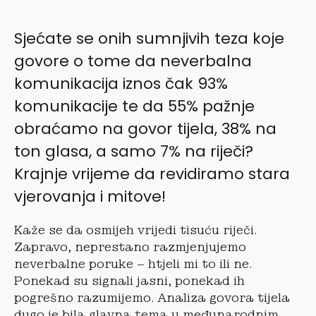
Sjećate se onih sumnjivih teza koje
govore o tome da neverbalna
komunikacija iznos čak 93%
komunikacije te da 55% pažnje
obraćamo na govor tijela, 38% na
ton glasa, a samo 7% na riječi?
Krajnje vrijeme da revidiramo stara
vjerovanja i mitove!
Kaže se da osmijeh vrijedi tisuću riječi.
Zapravo, neprestano razmjenjujemo
neverbalne poruke – htjeli mi to ili ne.
Ponekad su signali jasni, ponekad ih
pogrešno razumijemo. Analiza govora tijela
dugo je bila glavna tema u međunarodnim