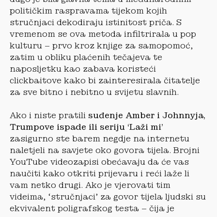
političkim raspravama tijekom kojih
stručnjaci dekodiraju istinitost priča. S
vremenom se ova metoda infiltrirala u pop
kulturu – prvo kroz knjige za samopomoć,
zatim u obliku plaćenih tečajeva te
naposljetku kao zabava koristeći
clickbaitove kako bi zainteresirala čitatelje
za sve bitno i nebitno u svijetu slavnih.
Ako i niste pratili
suđenje Amber i Johnnyja,
Trumpove ispade ili seriju ‘Laži mi’
zasigurno ste barem negdje na internetu
naletjeli na savjete oko govora tijela. Brojni
YouTube videozapisi obećavaju da će vas
naučiti kako otkriti prijevaru i reći laže li
vam netko drugi. Ako je vjerovati tim
videima, ‘stručnjaci’ za govor tijela ljudski su
ekvivalent poligrafskog testa – čija je