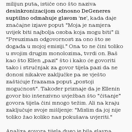
milijun puta, ističe ono što naziva
desinkronizacijom odnosno DeGeneres
suptilno odmahuje glavom ‘ne’,
kada daje
značajne izjave poput “Moja je namjera
uvijek biti najbolja osoba koja mogu biti” ili
“Preuzimam odgovornost za ono što se
događa u mojoj emisiji.” Ona to ne čini toliko
u svojim drugim monolozima, tvrdi on. Baš
kao što Ellen „pazi“ što i kako će govoriti
tako i stručnjak za govor tijela pazi da ne
donosi nikakve zaključke pa se vješto
zaštićuje frazama poput „postoji
mogućnost“. Također priznaje da je Ellenin
govor bio intenzivno uvježban što “čitanje”
govora tijela čini mnogo težim. Ali na kraju
zaključuje svoje mišljenje: “Mislim da joj nije
toliko žao koliko nas pokušava uvjeriti.“
Analiza govora tijela dugo je bila glavna