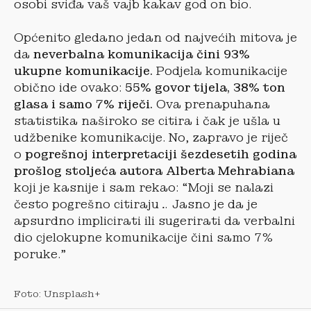
osobi sviđa vaš vajb kakav god on bio.
Općenito gledano jedan od najvećih mitova je
da
neverbalna komunikacija čini 93%
ukupne komunikacije.
Podjela komunikacije
obično ide ovako:
55% govor tijela, 38% ton
glasa i samo 7% riječi.
Ova prenapuhana
statistika naširoko se citira i čak je ušla u
udžbenike komunikacije. No, zapravo je riječ
o
pogrešnoj interpretaciji šezdesetih godina
prošlog stoljeća autora Alberta Mehrabiana
koji je kasnije i sam rekao: “Moji se nalazi
često pogrešno citiraju… Jasno je da je
apsurdno implicirati ili sugerirati da verbalni
dio cjelokupne komunikacije čini samo 7%
poruke.”
Foto: Unsplash+