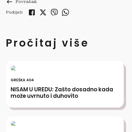
keyboard_backspace
Povratak
Podijeli
Pročitaj više
GREŠKA 404
NISAM U UREDU: Zašto dosadno kada
može uvrnuto i duhovito