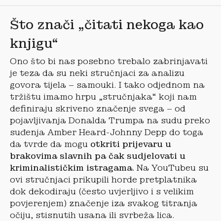
Što znači „čitati nekoga kao
knjigu“
Ono što bi nas posebno trebalo zabrinjavati
je teza da su neki stručnjaci za analizu
govora tijela – samouki. I tako odjednom na
tržištu imamo hrpu „stručnjaka“ koji nam
definiraju skriveno značenje svega – od
pojavljivanja Donalda Trumpa na sudu preko
suđenja Amber Heard-Johnny Depp do toga
da tvrde da mogu
otkriti prijevaru u
brakovima slavnih pa čak sudjelovati u
kriminalističkim istragama.
Na YouTubeu su
ovi stručnjaci prikupili horde pretplatnika
dok dekodiraju (često uvjerljivo i s velikim
povjerenjem) značenje iza svakog titranja
očiju, stisnutih usana ili svrbeža lica.