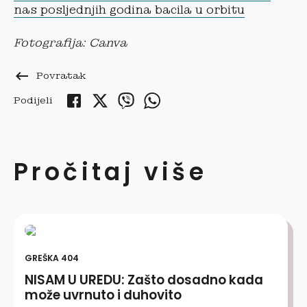
nas posljednjih godina bacila u orbitu
Fotografija: Canva
keyboard_backspace
Povratak
Podijeli
Pročitaj više
GREŠKA 404
NISAM U UREDU: Zašto dosadno kada
može uvrnuto i duhovito