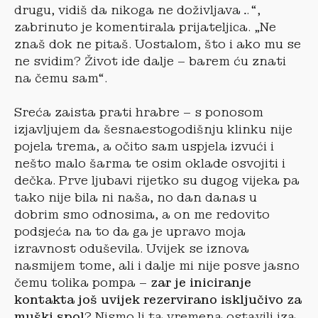
drugu, vidiš da nikoga ne doživljava…“,
zabrinuto je komentirala prijateljica. „Ne
znaš dok ne pitaš. Uostalom, što i ako mu se
ne svidim? Život ide dalje – barem ću znati
na čemu sam“.
Sreća zaista prati hrabre – s ponosom
izjavljujem da šesnaestogodišnju klinku nije
pojela trema, a očito sam uspjela izvući i
nešto malo šarma te osim oklade osvojiti i
dečka. Prve ljubavi rijetko su dugog vijeka pa
tako nije bila ni naša, no dan danas u
dobrim smo odnosima, a on me redovito
podsjeća na to da ga je upravo moja
izravnost oduševila. Uvijek se iznova
nasmijem tome, ali i dalje mi nije posve jasno
čemu tolika pompa –
zar je iniciranje
kontakta još uvijek rezervirano isključivo za
muški spol
? Nismo li ta vremena ostavili iza