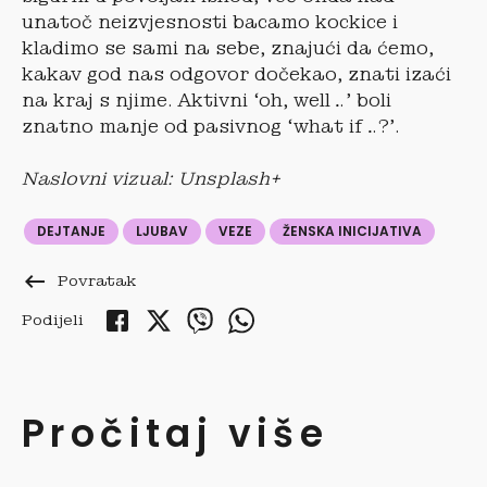
unatoč neizvjesnosti bacamo kockice i
kladimo se sami na sebe, znajući da ćemo,
kakav god nas odgovor dočekao, znati izaći
na kraj s njime. Aktivni ‘oh, well…’ boli
znatno manje od pasivnog ‘what if…?’.
Naslovni vizual: Unsplash+
DEJTANJE
LJUBAV
VEZE
ŽENSKA INICIJATIVA
keyboard_backspace
Povratak
Podijeli
Pročitaj više