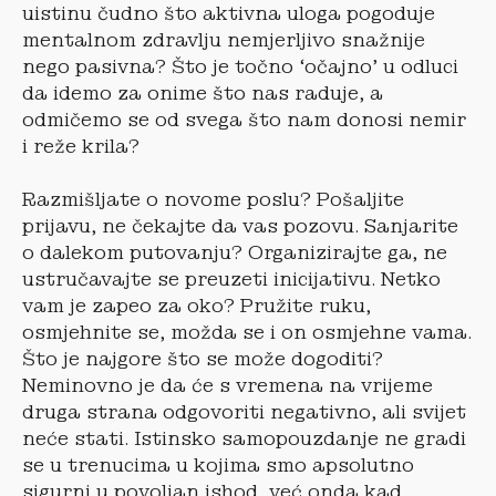
uistinu čudno što aktivna uloga pogoduje
mentalnom zdravlju nemjerljivo snažnije
nego pasivna? Što je točno ‘očajno’ u odluci
da idemo za onime što nas raduje, a
odmičemo se od svega što nam donosi nemir
i reže krila?
Razmišljate o novome poslu? Pošaljite
prijavu, ne čekajte da vas pozovu. Sanjarite
o dalekom putovanju? Organizirajte ga, ne
ustručavajte se preuzeti inicijativu. Netko
vam je zapeo za oko? Pružite ruku,
osmjehnite se, možda se i on osmjehne vama.
Što je najgore što se može dogoditi?
Neminovno je da će s vremena na vrijeme
druga strana odgovoriti negativno, ali svijet
neće stati. Istinsko samopouzdanje ne gradi
se u trenucima u kojima smo apsolutno
sigurni u povoljan ishod, već onda kad