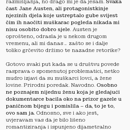
razmišljanja, no drago mi je da jesam.
Svaka
čast Jane Austen, ali protagonistkinje
njezinih djela koje ustreptalo gube svijest
čim ih naočiti muškarac pogleda nikada mi
nisu osobito dobro sjele
. Austen je
oprošteno, odrasla je u nekom drugom
vremenu, ali mi danas… zašto se i dalje
toliko grčevito držimo te nazadne retorike?
Gotovo svaki put kada se u društvu povede
rasprava o spomenutoj problematici, netko
mudro izjavi da su muškarci lovci, a žene
lovine. Prirodni poredak. Navodno.
Osobno
ne poznajem nijednu ženu koja je gledajući
dokumentarce bacila oko na prizor gazele u
paničnom bijegu i pomislila – da, to je to,
ovo sam ja.
Odnosno, sve i ako jest,
uvjeravam vas da je bilo lišeno
romantiziranja i ispunjeno dijametralno