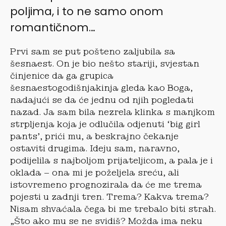
poljima, i to ne samo onom
romantičnom…
Prvi sam se put pošteno zaljubila sa
šesnaest. On je bio nešto stariji, svjestan
činjenice da ga grupica
šesnaestogodišnjakinja gleda kao Boga,
nadajući se da će jednu od njih pogledati
nazad. Ja sam bila nezrela klinka s manjkom
strpljenja koja je odlučila odjenuti ‘big girl
pants’, prići mu, a beskrajno čekanje
ostaviti drugima. Ideju sam, naravno,
podijelila s najboljom prijateljicom, a pala je i
oklada – ona mi je poželjela sreću, ali
istovremeno prognozirala da će me trema
pojesti u zadnji tren. Trema? Kakva trema?
Nisam shvaćala čega bi me trebalo biti strah.
„Što ako mu se ne svidiš? Možda ima neku