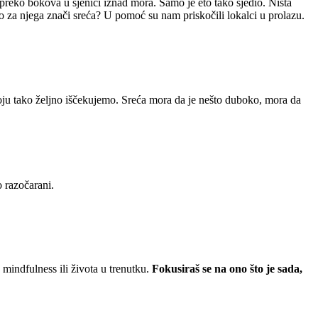
reko bokova u sjenici iznad mora. Samo je eto tako sjedio. Ništa
o za njega znači sreća? U pomoć su nam priskočili lokalci u prolazu.
koju tako željno iščekujemo. Sreća mora da je nešto duboko, mora da
o razočarani.
indfulness ili života u trenutku.
Fokusiraš se na ono što je sada,