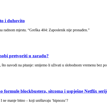
 i duhovito
na radnom mjestu. “Greška 404: Zaposlenik nije pronađen.”
i pretvoriti u zaradu?
oda, što navodi na pitanje: smijemo li uživati u slobodnom vremenu bez
 blockbustera, sitcoma i uspješne Netflix serij
u. I ne manje bitno – koji uništavaju ‘hipnozu’?