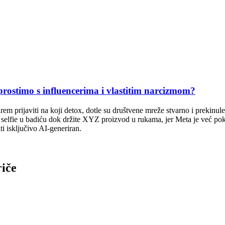
timo s influencerima i vlastitim narcizmom?
arem prijaviti na koji detox, dotle su društvene mreže stvarno i prekinul
i selfie u badiću dok držite XYZ proizvod u rukama, jer Meta je već p
ti isključivo AI-generiran.
riče