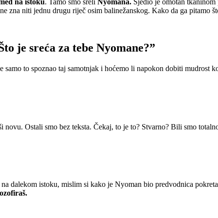
Amed na istoku
. Tamo smo sreli
Nyomana.
Sjedio je omotan tkaninom p
 ne zna niti jednu drugu riječ osim balinežanskog. Kako da ga pitamo št
to je sreća za tebe Nyomane?”
i je samo to spoznao taj samotnjak i hoćemo li napokon dobiti mudrost 
vši novu. Ostali smo bez teksta. Čekaj, to je to? Stvarno? Bili smo totaln
na dalekom istoku, mislim si kako je Nyoman bio predvodnica pokreta m
ozofiraš.