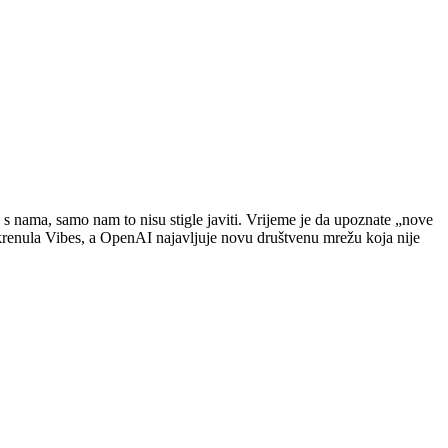
e s nama, samo nam to nisu stigle javiti. Vrijeme je da upoznate „nove
okrenula Vibes, a OpenAI najavljuje novu društvenu mrežu koja nije