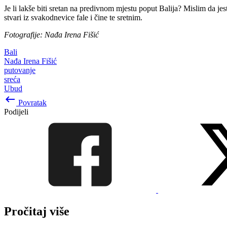
Je li lakše biti sretan na predivnom mjestu poput Balija? Mislim da jes
stvari iz svakodnevice fale i čine te sretnim.
Fotografije: Nađa Irena Fišić
Bali
Nađa Irena Fišić
putovanje
sreća
Ubud
keyboard_backspace
Povratak
Podijeli
Pročitaj više