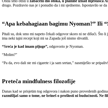
Onda smo otišli u
zabačeni dio otoka, u planine iznad mjestašca 
drugo. Pozdravio nas je i ponudio da i mi sjednemo. Ispostavilo se da
“Apa kebahagiaan bagimu Nyoman?” Ili “Š
Pitali su, dok smo mi napeto čekali odgovor skoro ni ne dišući. Što l
ima neki tajni recept koji mi sa Zapada još nismo shvatili.
“Sreća je kad imam pljuge”,
odgovorio je Nyoman.
“Molim?”
“Pa da, evo dali ste mi cigarete i ja sam sretan,” nasmiješio se pripali
Preteča mindfulness filozofije
Danas kad se prisjetim tog odgovora i nakon puno provedenih godina 
razmišljaš samo o tome, ne brineš o prošlosti ni budućnosti. Ne fil