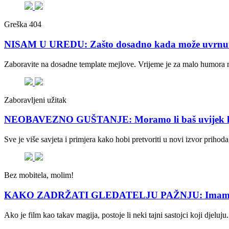
Greška 404
NISAM U UREDU: Zašto dosadno kada može uvrnuto
Zaboravite na dosadne template mejlove. Vrijeme je za malo humora 
Zaboravljeni užitak
NEOBAVEZNO GUŠTANJE: Moramo li baš uvijek hob
Sve je više savjeta i primjera kako hobi pretvoriti u novi izvor prih
Bez mobitela, molim!
KAKO ZADRŽATI GLEDATELJU PAŽNJU: Imamo formule
Ako je film kao takav magija, postoje li neki tajni sastojci koji djeluj