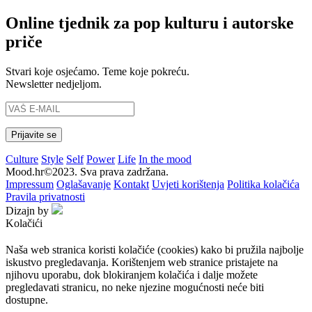
Online tjednik za pop kulturu i autorske
priče
Stvari koje osjećamo. Teme koje pokreću.
Newsletter nedjeljom.
Culture
Style
Self
Power
Life
In the mood
Mood.hr©2023. Sva prava zadržana.
Impressum
Oglašavanje
Kontakt
Uvjeti korištenja
Politika kolačića
Pravila privatnosti
Dizajn by
Kolačići
Naša web stranica koristi kolačiće (cookies) kako bi pružila najbolje
iskustvo pregledavanja. Korištenjem web stranice pristajete na
njihovu uporabu, dok blokiranjem kolačića i dalje možete
pregledavati stranicu, no neke njezine mogućnosti neće biti
dostupne.