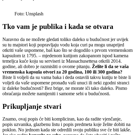
Foto: Unsplash
Tko vam je publika i kada se otvara
Naravno da ne možete gledati toliko daleko u budućnost jer uvijek
su tu majstori koji popravljaju vodu koja curi pa mogu unaprijed
otkriti vaše uspomene, baš kao što se dogodilo s prvom vremenskom
kapsulom iz 1795. – mjedenom kutijom zakopanom ispod kamena
temeljca kuće koju su serviseri iz Massachusettesa otkrili 2014.
godine, ali dobro je razmisliti o ovome pitanju.
Želite li da se vaša
vremenska kapsula otvori za 20 godina, 100 ili 300 godina?
Biste li voljeli da su vama baka i deda ostavili takvu kutiju te biste li
voljeli da vaše uspomene pronađu vaši unuci ili neki zgodni stranci
iz daleke budućnosti? Bez brige, ne morate ići tako daleko. Pismo
obraćanja možete namijeniti i samome sebi u budućnosti.
Prikupljanje stvari
Znamo, ovaj popis će biti kompliciran, kao da radite vjenčanje,
popis uzvanika, glazbenu listu i popis predmeta koje želite dobiti na
poklon. No jednom kada ste odredili svoju publiku sve će biti lakše.