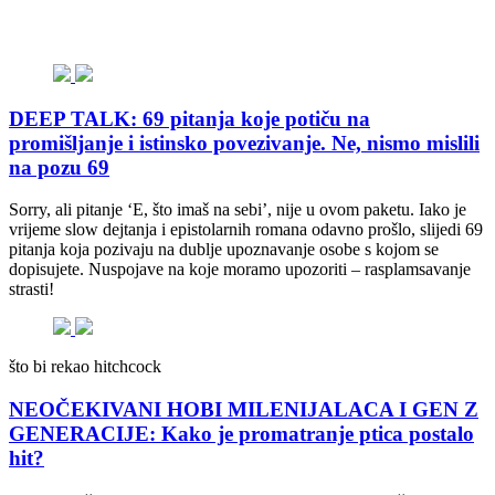
DEEP TALK: 69 pitanja koje potiču na
promišljanje i istinsko povezivanje. Ne, nismo mislili
na pozu 69
Sorry, ali pitanje ‘E, što imaš na sebi’, nije u ovom paketu. Iako je
vrijeme slow dejtanja i epistolarnih romana odavno prošlo, slijedi 69
pitanja koja pozivaju na dublje upoznavanje osobe s kojom se
dopisujete. Nuspojave na koje moramo upozoriti – rasplamsavanje
strasti!
što bi rekao hitchcock
NEOČEKIVANI HOBI MILENIJALACA I GEN Z
GENERACIJE: Kako je promatranje ptica postalo
hit?