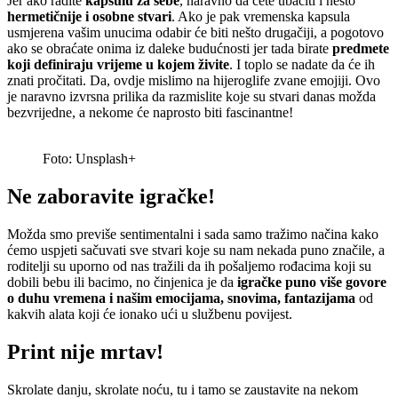
Jer ako radite
kapsulu za sebe
, naravno da ćete ubaciti i nešto
hermetičnije i osobne stvari
. Ako je pak vremenska kapsula
usmjerena vašim unucima odabir će biti nešto drugačiji, a pogotovo
ako se obraćate onima iz daleke budućnosti jer tada birate
predmete
koji definiraju vrijeme u kojem živite
. I toplo se nadate da će ih
znati pročitati. Da, ovdje mislimo na hijeroglife zvane emojiji. Ovo
je naravno izvrsna prilika da razmislite koje su stvari danas možda
bezvrijedne, a nekome će naprosto biti fascinantne!
Foto: Unsplash+
Ne zaboravite igračke!
Možda smo previše sentimentalni i sada samo tražimo načina kako
ćemo uspjeti sačuvati sve stvari koje su nam nekada puno značile, a
roditelji su uporno od nas tražili da ih pošaljemo rođacima koji su
dobili bebu ili bacimo, no činjenica je da
igračke puno više govore
o duhu vremena i našim emocijama, snovima, fantazijama
od
kakvih alata koji će ionako ući u službenu povijest.
Print nije mrtav!
Skrolate danju, skrolate noću, tu i tamo se zaustavite na nekom