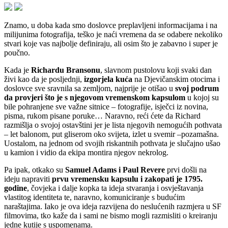
Znamo, u doba kada smo doslovce preplavljeni informacijama i na
milijunima fotografija, teško je naći vremena da se odabere nekoliko
stvari koje vas najbolje definiraju, ali osim što je zabavno i super je
poučno.
Kada je
Richardu Bransonu
, slavnom pustolovu koji svaki dan
živi kao da je posljednji,
izgorjela kuća
na Djevičanskim otocima i
doslovce sve sravnila sa zemljom, najprije je otišao u
svoj podrum
da provjeri što je s njegovom vremenskom kapsulom
u kojoj su
bile pohranjene sve važne sitnice – fotografije, isječci iz novina,
pisma, rukom pisane poruke… Naravno, reći ćete da Richard
razmišlja o svojoj ostavštini jer je lista njegovih nemogućih pothvata
– let balonom, put gliserom oko svijeta, izlet u svemir –pozamašna.
Uostalom, na jednom od svojih riskantnih pothvata je slučajno ušao
u kamion i vidio da ekipa montira njegov nekrolog.
Pa ipak, otkako su
Samuel Adams i Paul Revere
prvi došli na
ideju napraviti
prvu vremensku kapsulu i zakopati je 1795.
godine
, čovjeka i dalje kopka ta ideja stvaranja i osvještavanja
vlastitog identiteta te, naravno, komuniciranje s budućim
naraštajima. Iako je ova ideja razvijena do neslućenih razmjera u SF
filmovima, tko kaže da i sami ne bismo mogli razmisliti o kreiranju
jedne kutije s uspomenama.