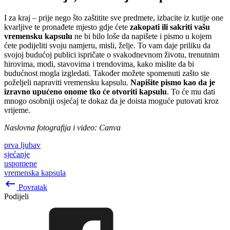
I za kraj – prije nego što zaštitite sve predmete, izbacite iz kutije one
kvarljive te pronađete mjesto gdje ćete
zakopati ili sakriti vašu
vremensku kapsulu
ne bi bilo loše da napišete i pismo u kojem
ćete podijeliti svoju namjeru, misli, želje. To vam daje priliku da
svojoj budućoj publici ispričate o svakodnevnom životu, trenutnim
hirovima, modi, stavovima i trendovima, kako mislite da bi
budućnost mogla izgledati. Također možete spomenuti zašto ste
poželjeli napraviti vremensku kapsulu.
Napišite pismo kao da je
izravno upućeno onome tko će otvoriti kapsulu
. To će mu dati
mnogo osobniji osjećaj te dokaz da je doista moguće putovati kroz
vrijeme.
Naslovna fotografija i video: Canva
prva ljubav
sjećanje
uspomene
vremenska kapsula
keyboard_backspace
Povratak
Podijeli