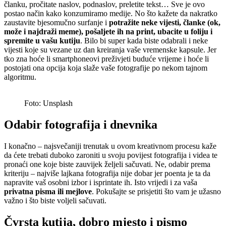
članku, pročitate naslov, podnaslov, preletite tekst… Sve je ovo
postao način kako konzumiramo medije. No što kažete da nakratko
zaustavite bjesomučno surfanje i
potražite neke vijesti, članke (ok,
može i najdraži meme), pošaljete ih na print, ubacite u foliju i
spremite u vašu kutiju
. Bilo bi super kada biste odabrali i neke
vijesti koje su vezane uz dan kreiranja vaše vremenske kapsule. Jer
tko zna hoće li smartphoneovi preživjeti buduće vrijeme i hoće li
postojati ona opcija koja slaže vaše fotografije po nekom tajnom
algoritmu.
Foto: Unsplash
Odabir fotografija i dnevnika
I konačno – najsvečaniji trenutak u ovom kreativnom procesu kaže
da ćete trebati duboko zaroniti u svoju povijest fotografija i videa te
pronaći one koje biste zauvijek željeli sačuvati. Ne, odabir prema
kriteriju – najviše lajkana fotografija nije dobar jer poenta je ta da
napravite vaš osobni izbor i isprintate ih. Isto vrijedi i za vaša
privatna pisma ili mejlove
. Pokušajte se prisjetiti što vam je užasno
važno i što biste voljeli sačuvati.
Čvrsta kutija, dobro mjesto i pismo