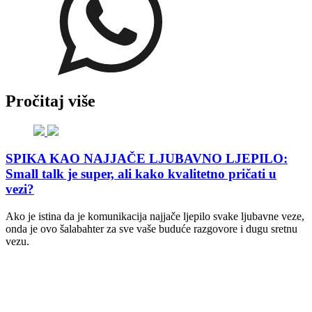
Pročitaj više
SPIKA KAO NAJJAČE LJUBAVNO LJEPILO:
Small talk je super, ali kako kvalitetno pričati u
vezi?
Ako je istina da je komunikacija najjače ljepilo svake ljubavne veze,
onda je ovo šalabahter za sve vaše buduće razgovore i dugu sretnu
vezu.