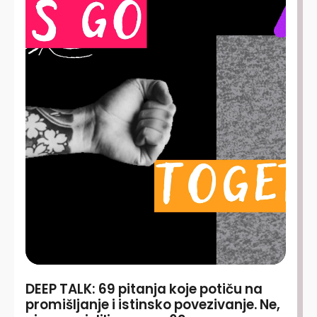
DEEP TALK: 69 pitanja koje potiču na
promišljanje i istinsko povezivanje. Ne,