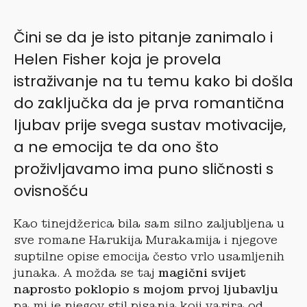
Čini se da je isto pitanje zanimalo i
Helen Fisher koja je provela
istraživanje na tu temu kako bi došla
do zaključka da je prva romantična
ljubav prije svega sustav motivacije,
a ne emocija te da ono što
proživljavamo ima puno sličnosti s
ovisnošću
Kao tinejdžerica bila sam silno zaljubljena u
sve romane Harukija Murakamija i njegove
suptilne opise emocija često vrlo usamljenih
junaka. A možda se taj
magični svijet
naprosto poklopio s mojom prvoj ljubavlju
pa mi je njegov stil pisanja koji varira od