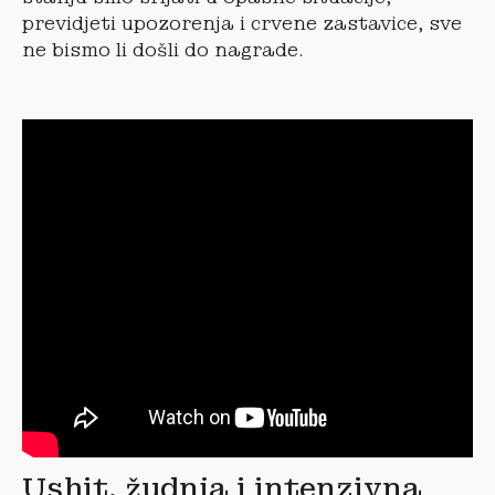
previdjeti upozorenja i crvene zastavice, sve
ne bismo li došli do nagrade.
Ushit, žudnja i intenzivna