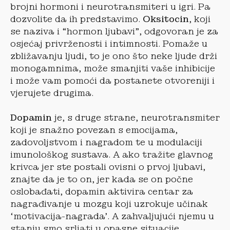
brojni hormoni i neurotransmiteri u igri. Pa
dozvolite da ih predstavimo.
Oksitocin
, koji
se naziva i “hormon ljubavi”, odgovoran je za
osjećaj privrženosti i intimnosti. Pomaže u
zbližavanju ljudi, to je ono što neke ljude drži
monogamnima, može smanjiti vaše inhibicije
i može vam pomoći da postanete otvoreniji i
vjerujete drugima.
Dopamin
je, s druge strane, neurotransmiter
koji je snažno povezan s emocijama,
zadovoljstvom i nagradom te u modulaciji
imunološkog sustava. A ako tražite glavnog
krivca jer ste postali ovisni o prvoj ljubavi,
znajte da je to on, jer kada se on počne
oslobađati, dopamin aktivira centar za
nagrađivanje u mozgu koji uzrokuje učinak
‘motivacija-nagrada’. A zahvaljujući njemu u
stanju smo srljati u opasne situacije,