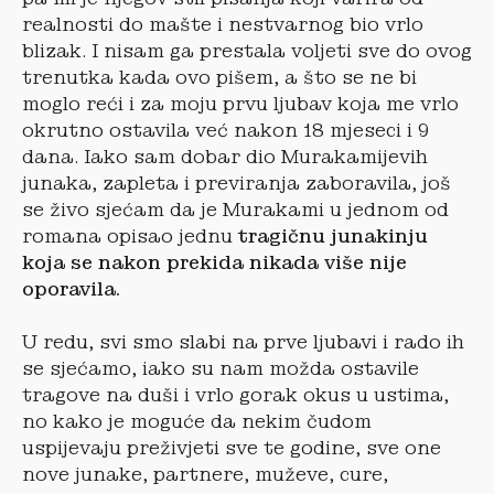
realnosti do mašte i nestvarnog bio vrlo
blizak. I nisam ga prestala voljeti sve do ovog
trenutka kada ovo pišem, a što se ne bi
moglo reći i za moju prvu ljubav koja me vrlo
okrutno ostavila već nakon 18 mjeseci i 9
dana. Iako sam dobar dio Murakamijevih
junaka, zapleta i previranja zaboravila, još
se živo sjećam da je Murakami u jednom od
romana opisao jednu
tragičnu junakinju
koja se nakon prekida nikada više nije
oporavila.
U redu, svi smo slabi na prve ljubavi i rado ih
se sjećamo, iako su nam možda ostavile
tragove na duši i vrlo gorak okus u ustima,
no kako je moguće da nekim čudom
uspijevaju preživjeti sve te godine, sve one
nove junake, partnere, muževe, cure,