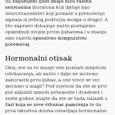
da
zaljubljeni ljudi imaju nižu razinu
serotonina
(hormona koji djeluje kao
neurotransmiter koji pomaže u prenošenju
signala iz jednog područja mozga u drugo). A
što zapravo dokazuje zašto postajemo
opsjednuti svojim prvim ljubavima i u stanju
smo razviti
opsesivno-kompulzivni
poremećaj.
Hormonalni otisak
Okej, sve su to manje više poznati simptomi
odvikavanja, ali zašto i dalje ne možemo
zaboraviti prvu ljubav, a one treće se već
sjećamo u magli? Pod uvjetom da ste se prvi
put zaljubili između petnaeste i dvadeset i
šeste godine znajte da ste se tada nalazili u
fazi koja se zove vrhunac pamćenja
te da
prva iskustva doista ostavljaju hormonalne