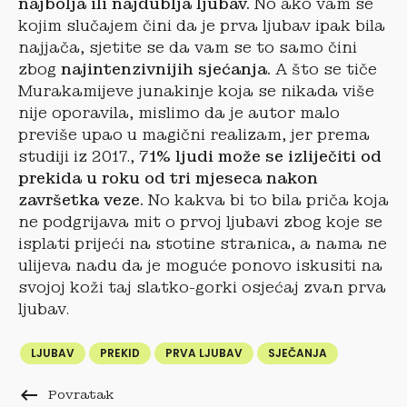
najbolja ili najdublja ljubav.
No ako vam se
kojim slučajem čini da je prva ljubav ipak bila
najjača, sjetite se da vam se to samo čini
zbog
najintenzivnijih sjećanja.
A što se tiče
Murakamijeve junakinje koja se nikada više
nije oporavila, mislimo da je autor malo
previše upao u magični realizam, jer prema
studiji iz 2017.,
71% ljudi može se izliječiti od
prekida u roku od tri mjeseca nakon
završetka veze.
No kakva bi to bila priča koja
ne podgrijava mit o prvoj ljubavi zbog koje se
isplati prijeći na stotine stranica, a nama ne
ulijeva nadu da je moguće ponovo iskusiti na
svojoj koži taj slatko-gorki osjećaj zvan prva
ljubav.
LJUBAV
PREKID
PRVA LJUBAV
SJEČANJA
keyboard_backspace
Povratak