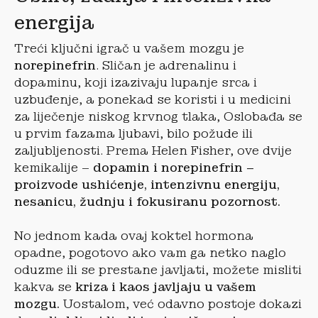
energija
Treći ključni igrač u vašem mozgu je
norepinefrin
. Sličan je adrenalinu i
dopaminu, koji izazivaju lupanje srca i
uzbuđenje, a ponekad se koristi i u medicini
za liječenje niskog krvnog tlaka, Oslobađa se
u prvim fazama ljubavi, bilo požude ili
zaljubljenosti. Prema Helen Fisher, ove dvije
kemikalije –
dopamin i norepinefrin –
proizvode ushićenje, intenzivnu energiju,
nesanicu, žudnju i fokusiranu pozornost.
No jednom kada ovaj koktel hormona
opadne, pogotovo ako vam ga netko naglo
oduzme ili se prestane javljati, možete misliti
kakva se
kriza i kaos javljaju u vašem
mozgu.
Uostalom, već odavno postoje dokazi