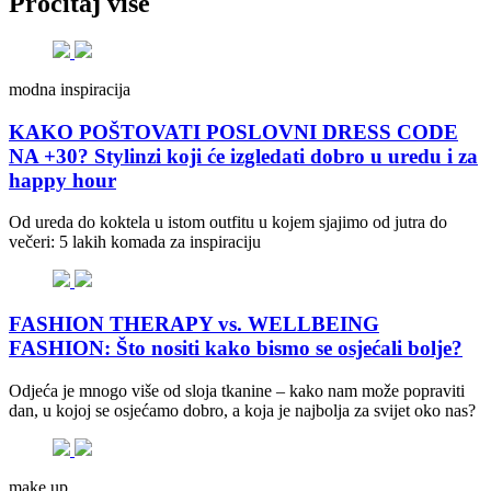
Pročitaj više
modna inspiracija
KAKO POŠTOVATI POSLOVNI DRESS CODE
NA +30? Stylinzi koji će izgledati dobro u uredu i za
happy hour
Od ureda do koktela u istom outfitu u kojem sjajimo od jutra do
večeri: 5 lakih komada za inspiraciju
FASHION THERAPY vs. WELLBEING
FASHION: Što nositi kako bismo se osjećali bolje?
Odjeća je mnogo više od sloja tkanine – kako nam može popraviti
dan, u kojoj se osjećamo dobro, a koja je najbolja za svijet oko nas?
make up