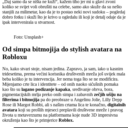
„Daj samo da se ništa ne kuži“, kažem tiho jer mi u glavi zvoni
koliko se svijet voli obrušiti na celebe, samo ako skuže da su nešto
stanjili za milimetar, kao da je to postao neki novi sudoku – pogledaj
dobro fotku i skuži što je krivo u ogledalu ili koji je detalj odaje da je
ipak intervenirala u stvarnost.
Foto: Unsplash+
Od simpa bitmojija do stylish avatara na
Robloxu
No, kako stvari stoje, nisam jedina. Zapravo, ja sam, iako u kasnim
tridesetima, prema većini korisnika društvenih mreža još uvijek mala
beba koliko je tu intervencija. Jer nema toga što se ne modificira.
Mijenjamo crte lica i identitete – od onih naoko sićušnih pomaka
kao što su
lagano podizanje kapaka
, sređivanje obrva, bora,
pigmentacijskih mrlja preko onih simpa i zabavnih
zečjih ušiju na
filterima i bitmojija
pa do preobraze u Angelinu Jolie, Lilly Depp
Rose ili Margot Robbi, ali s našim crtama lica te konačno,
digitalnih
avatara
koji su prošlih mjeseci preplavili društvene mreže i pravog
života u metaverzumu na platformama koje nude 3D impresivna
okruženja kao što je primjerice
Roblox.