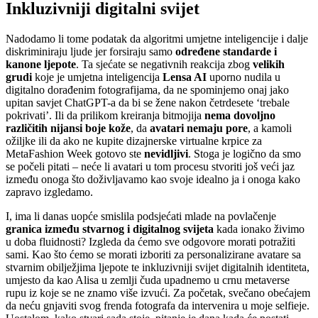
Inkluzivniji digitalni svijet
Nadodamo li tome podatak da algoritmi umjetne inteligencije i dalje
diskriminiraju ljude jer forsiraju samo
određene standarde i
kanone ljepote
. Ta sjećate se negativnih reakcija zbog
velikih
grudi
koje je umjetna inteligencija
Lensa AI
uporno nudila u
digitalno dorađenim fotografijama, da ne spominjemo onaj jako
upitan savjet ChatGPT-a da bi se žene nakon četrdesete ‘trebale
pokrivati’. Ili da prilikom kreiranja bitmojija
nema dovoljno
različitih nijansi boje kože
, da
avatari nemaju pore
, a kamoli
ožiljke ili da ako ne kupite dizajnerske virtualne krpice za
MetaFashion Week gotovo ste
nevidljivi
. Stoga je logično da smo
se počeli pitati – neće li avatari u tom procesu stvoriti još veći jaz
između onoga što doživljavamo kao svoje idealno ja i onoga kako
zapravo izgledamo.
I, ima li danas uopće smislila podsjećati mlade na povlačenje
granica između stvarnog i digitalnog svijeta
kada ionako živimo
u doba fluidnosti? Izgleda da ćemo sve odgovore morati potražiti
sami. Kao što ćemo se morati izboriti za personalizirane avatare sa
stvarnim obilježjima ljepote te inkluzivniji svijet digitalnih identiteta,
umjesto da kao Alisa u zemlji čuda upadnemo u crnu metaverse
rupu iz koje se ne znamo više izvući. Za početak, svečano obećajem
da neću gnjaviti svog frenda fotografa da intervenira u moje selfieje.