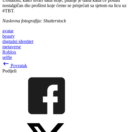
Uostalom, kako stvari sada stoje, pitanje je dana kada će postati
nostalgičan dio prošlost koje ćemo se prisjećati sa sjetom na licu uz
#TBT.
Naslovna fotografija: Shutterstock
avatar
beauty
digitalni identitet
metaverse
Roblox
selfie
keyboard_backspace
Povratak
Podijeli