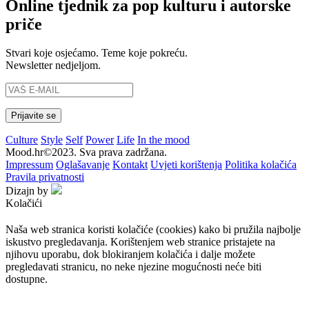
Online tjednik za pop kulturu i autorske
priče
Stvari koje osjećamo. Teme koje pokreću.
Newsletter nedjeljom.
Culture
Style
Self
Power
Life
In the mood
Mood.hr©2023. Sva prava zadržana.
Impressum
Oglašavanje
Kontakt
Uvjeti korištenja
Politika kolačića
Pravila privatnosti
Dizajn by
Kolačići
Naša web stranica koristi kolačiće (cookies) kako bi pružila najbolje
iskustvo pregledavanja. Korištenjem web stranice pristajete na
njihovu uporabu, dok blokiranjem kolačića i dalje možete
pregledavati stranicu, no neke njezine mogućnosti neće biti
dostupne.
Prihvaćam