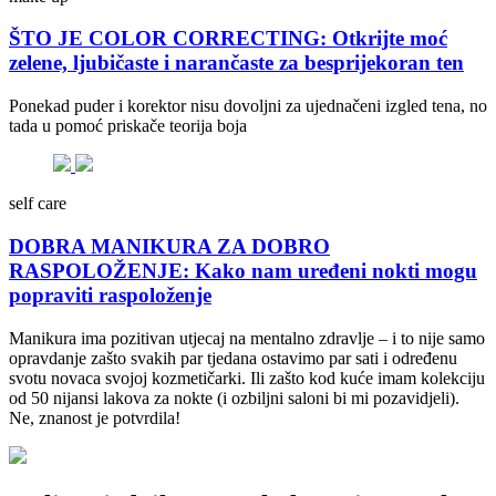
ŠTO JE COLOR CORRECTING: Otkrijte moć
zelene, ljubičaste i narančaste za besprijekoran ten
Ponekad puder i korektor nisu dovoljni za ujednačeni izgled tena, no
tada u pomoć priskače teorija boja
self care
DOBRA MANIKURA ZA DOBRO
RASPOLOŽENJE: Kako nam uređeni nokti mogu
popraviti raspoloženje
Manikura ima pozitivan utjecaj na mentalno zdravlje – i to nije samo
opravdanje zašto svakih par tjedana ostavimo par sati i određenu
svotu novaca svojoj kozmetičarki. Ili zašto kod kuće imam kolekciju
od 50 nijansi lakova za nokte (i ozbiljni saloni bi mi pozavidjeli).
Ne, znanost je potvrdila!