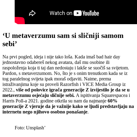
‘U metaverzumu sam si sličniji samom
sebi’
Na prvi pogled, ideja i nije tako loša. Kada imaš bad hair day
jednostavno odabereš nekog avatara, daš mu osobine ili
raspoloženja koja ti taj dan nedostaju i lakše se suočiš sa svijetom.
Pardon, s metaverzumom. No, što je s onim trenutkom kada se iz
tog paralelnog svijeta ipak moraš odjaviti. Naime, prema
istraživanjima koje su proveli Razorfish i VICE Media Group iz
2022.,
više od polovice igrača generacije Z izvijestilo je da se u
metaverzumu osjećaju sličnije sebi.
A ispitivanja Squarespacea i
Harris Poll-a 2021. godine otkrila su nam da najmanje
60%
generacije Z vjeruje da je važnije kako se ljudi predstavljaju na
internetu nego njihovo osobno ponašanje
.
Foto: Unsplash’