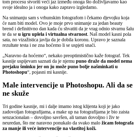
tom procesu stvoriti veći jaz između onoga što doživljavamo kao
svoje idealno ja i onoga kako zapravo izgledamo.
Na snimanju sam s vrhunskim fotografom i čekamo djevojku koja
će nam biti model. Ovo je moje prvo snimanje za jedan beauty
brend i definitivno dan kada ću shvatiti da je vrag odnio stvarnu šalu
te da se
u igru uplela i virtualna stvarnost
. Naš model kasni pola
sata, no vizažistica javlja da je dobila koronu. Upravo je saznala
rezultate testa i ne zna hoćemo li se uspjeti snaći.
„Naravno da hoćemo“, nekako preoptimistično kaže fotograf. Tek
kasnije uspijevam saznati da je njemu
puno draže da model nema
prejaku šminku jer on ju može puno bolje našminkati u
Photoshopu
“, pojasni mi kasnije.
Male intervencije u Photoshopu. Ali da se
ne skuže
Tri godine kasnije, mi i dalje imamo istog klijenta koji je jako
zadovoljan fotografijama, a make up na fotografijama je bio zaista
senzacionalan – dovoljno savršen, ali taman dovoljno i živ te
neuredan, što me naravno ponukalo da svako malo
žicam fotografa
za manje ili veće intervencije na vlastitoj koži.