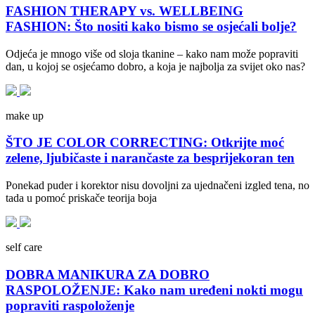
FASHION THERAPY vs. WELLBEING
FASHION: Što nositi kako bismo se osjećali bolje?
Odjeća je mnogo više od sloja tkanine – kako nam može popraviti
dan, u kojoj se osjećamo dobro, a koja je najbolja za svijet oko nas?
make up
ŠTO JE COLOR CORRECTING: Otkrijte moć
zelene, ljubičaste i narančaste za besprijekoran ten
Ponekad puder i korektor nisu dovoljni za ujednačeni izgled tena, no
tada u pomoć priskače teorija boja
self care
DOBRA MANIKURA ZA DOBRO
RASPOLOŽENJE: Kako nam uređeni nokti mogu
popraviti raspoloženje