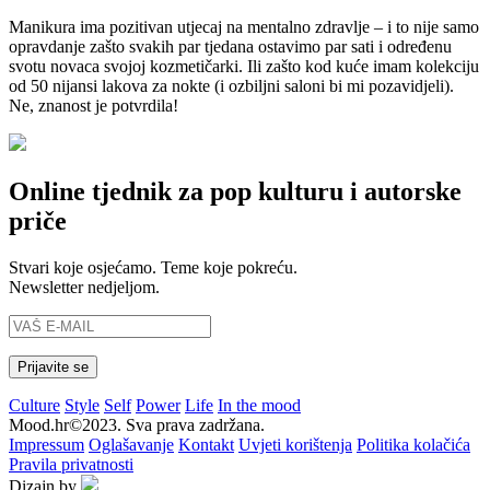
Manikura ima pozitivan utjecaj na mentalno zdravlje – i to nije samo
opravdanje zašto svakih par tjedana ostavimo par sati i određenu
svotu novaca svojoj kozmetičarki. Ili zašto kod kuće imam kolekciju
od 50 nijansi lakova za nokte (i ozbiljni saloni bi mi pozavidjeli).
Ne, znanost je potvrdila!
Online tjednik za pop kulturu i autorske
priče
Stvari koje osjećamo. Teme koje pokreću.
Newsletter nedjeljom.
Culture
Style
Self
Power
Life
In the mood
Mood.hr©2023. Sva prava zadržana.
Impressum
Oglašavanje
Kontakt
Uvjeti korištenja
Politika kolačića
Pravila privatnosti
Dizajn by