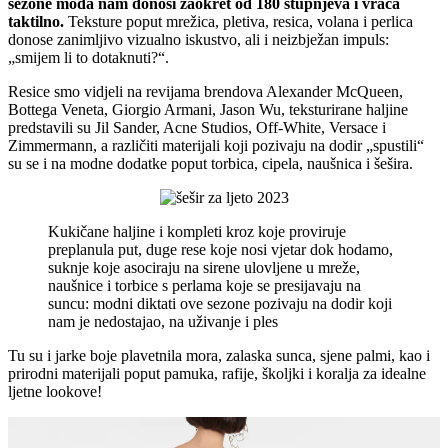
sezone moda nam donosi zaokret od 180 stupnjeva i vraća
taktilno.
Teksture poput mrežica, pletiva, resica, volana i perlica
donose zanimljivo vizualno iskustvo, ali i neizbježan impuls:
„smijem li to dotaknuti?“.
Resice smo vidjeli na revijama brendova Alexander McQueen,
Bottega Veneta, Giorgio Armani, Jason Wu, teksturirane haljine
predstavili su Jil Sander, Acne Studios, Off-White, Versace i
Zimmermann, a različiti materijali koji pozivaju na dodir „spustili“
su se i na modne dodatke poput torbica, cipela, naušnica i šešira.
Kukičane haljine i kompleti kroz koje proviruje
preplanula put, duge rese koje nosi vjetar dok hodamo,
suknje koje asociraju na sirene ulovljene u mreže,
naušnice i torbice s perlama koje se presijavaju na
suncu: modni diktati ove sezone pozivaju na dodir koji
nam je nedostajao, na uživanje i ples
Tu su i jarke boje plavetnila mora, zalaska sunca, sjene palmi, kao i
prirodni materijali poput pamuka, rafije, školjki i koralja za idealne
ljetne lookove!