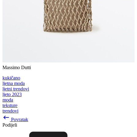
Massimo Dutti
kukičano
ljetna moda
ljetni trendovi
ljeto 2023
moda
teksture
trendovi
keyboard_backspace
Povratak
Podijeli