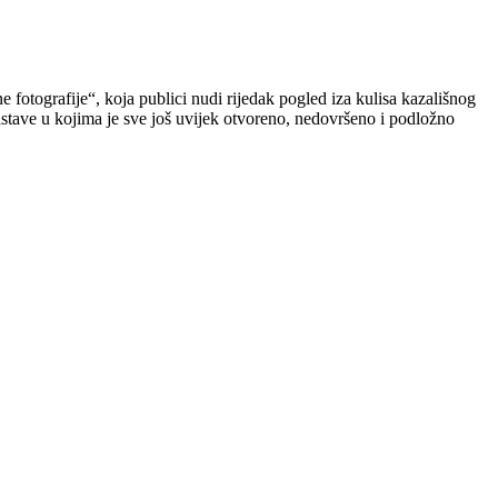
otografije“, koja publici nudi rijedak pogled iza kulisa kazališnog
dstave u kojima je sve još uvijek otvoreno, nedovršeno i podložno