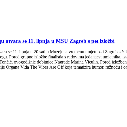
otvara se 11. lipnja u MSU Zagreb s pet izložbi
a se 11. lipnja u 20 sati u Muzeju suvremenu umjetnosti Zagreb s čak pe
logu. Pored grupne izložbe finalist⁞a s radovima jedanaest umjetnika, is
Tončić, ovogodišnje dobitnice Nagrade Marina Viculin. Pored izložbeno
je Organa Vida The Vibes Are Off koja tematizira humor, ružnoću i onlin