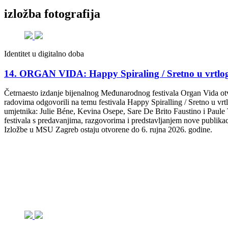
izložba fotografija
Identitet u digitalno doba
14. ORGAN VIDA: Happy Spiraling / Sretno u vrtlogu 
Četrnaesto izdanje bijenalnog Međunarodnog festivala Organ Vida otvar
radovima odgovorili na temu festivala Happy Spiralling / Sretno u vrt
umjetnika: Julie Béne, Kevina Osepe, Sare De Brito Faustino i Paule 
festivala s predavanjima, razgovorima i predstavljanjem nove publikaci
Izložbe u MSU Zagreb ostaju otvorene do 6. rujna 2026. godine.