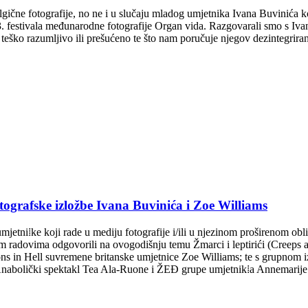
talgične fotografije, no ne i u slučaju mladog umjetnika Ivana Buvinić
festivala međunarodne fotografije Organ vida. Razgovarali smo s Ivanom
eško razumljivo ili prešućeno te što nam poručuje njegov dezintegrirani
ke izložbe Ivana Buvinića i Zoe Williams
etni⁞ke koji rade u mediju fotografije i/ili u njezinom proširenom obli
im radovima odgovorili na ovogodišnju temu Žmarci i leptirići (Creeps 
ons in Hell suvremene britanske umjetnice Zoe Williams; te s grupno
⁞a: Anabolički spektakl Tea Ala-Ruone i ŽEĐ grupe umjetnik⁞a Annemarij