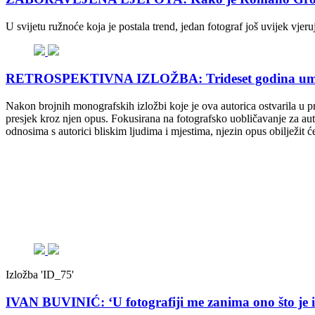
U svijetu ružnoće koja je postala trend, jedan fotograf još uvijek v
RETROSPEKTIVNA IZLOŽBA: Trideset godina umjet
Nakon brojnih monografskih izložbi koje je ova autorica ostvarila u pr
presjek kroz njen opus. Fokusirana na fotografsko uobličavanje za autor
odnosima s autorici bliskim ljudima i mjestima, njezin opus obilježit će
Izložba 'ID_75'
IVAN BUVINIĆ: ‘U fotografiji me zanima ono što je iz