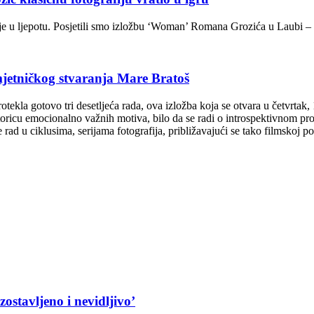
jeruje u ljepotu. Posjetili smo izložbu ‘Woman’ Romana Grozića u Laubi 
ničkog stvaranja Mare Bratoš
otekla gotovo tri desetljeća rada, ova izložba koja se otvara u četvrtak
icu emocionalno važnih motiva, bilo da se radi o introspektivnom prodiranj
 rad u ciklusima, serijama fotografija, približavajući se tako filmskoj poe
ostavljeno i nevidljivo’