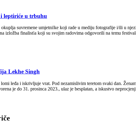
 leptiriće u trbuhu
kuplja suvremene umjetni⁞ke koji rade u mediju fotografije i/ili u nje
na izložba finalist⁞a koji su svojim radovima odgovorili na temu festiv
ija Lekhe Singh
 lomi leđa i iskrivljuje vrat. Pod nezamislivim teretom svaki dan. Ženama
vorena je do 31. prosinca 2023., ulaz je besplatan, a iskustvo neprocjenj
riče