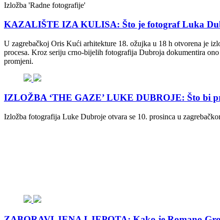
Izložba 'Radne fotografije'
KAZALIŠTE IZA KULISA: Što je fotograf Luka Dub
U zagrebačkoj Oris Kući arhitekture 18. ožujka u 18 h otvorena je iz
procesa. Kroz seriju crno-bijelih fotografija Dubroja dokumentira ono
promjeni.
IZLOŽBA ‘THE GAZE’ LUKE DUBROJE: Što bi prosto
Izložba fotografija Luke Dubroje otvara se 10. prosinca u zagre
ZABORAVLJENA LJEPOTA: Kako je Romano Grozić kl