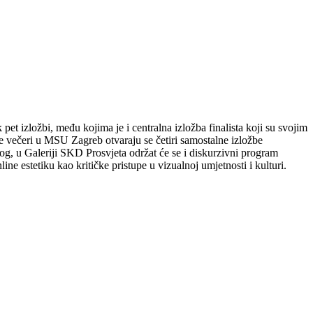
t izložbi, među kojima je i centralna izložba finalista koji su svojim
te večeri u MSU Zagreb otvaraju se četiri samostalne izložbe
g, u Galeriji SKD Prosvjeta održat će se i diskurzivni program
e estetiku kao kritičke pristupe u vizualnoj umjetnosti i kulturi.