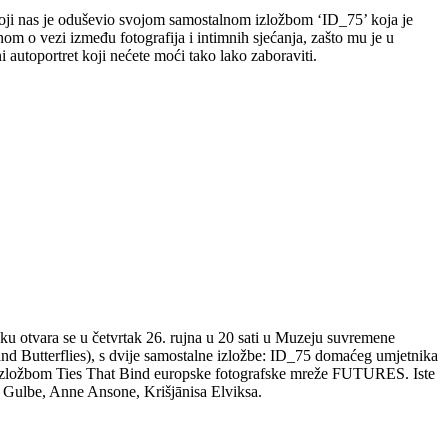
a koji nas je oduševio svojom samostalnom izložbom ‘ID_75’ koja je
 o vezi između fotografija i intimnih sjećanja, zašto mu je u
 autoportret koji nećete moći tako lako zaboraviti.
ku otvara se u četvrtak 26. rujna u 20 sati u Muzeju suvremene
and Butterflies), s dvije samostalne izložbe: ID_75 domaćeg umjetnika
m izložbom Ties That Bind europske fotografske mreže FUTURES. Iste
e Gulbe, Anne Ansone, Krišjānisa Elviksa.