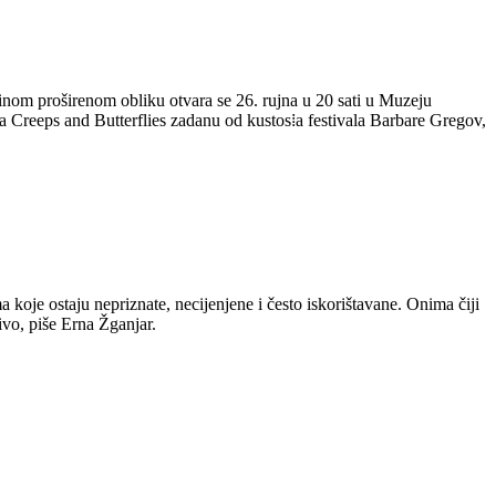
zinom proširenom obliku otvara se 26. rujna u 20 sati u Muzeju
ala Creeps and Butterflies zadanu od kustos⁞a festivala Barbare Gregov,
 koje ostaju nepriznate, necijenjene i često iskorištavane. Onima čiji
ivo, piše Erna Žganjar.