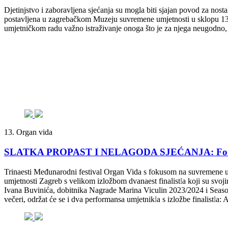
Djetinjstvo i zaboravljena sjećanja su mogla biti sjajan povod za nos
postavljena u zagrebačkom Muzeju suvremene umjetnosti u sklopu 13. 
umjetničkom radu važno istraživanje onoga što je za njega neugodno, t
13. Organ vida
SLATKA PROPAST I NELAGODA SJEĆANJA: Fotografs
Trinaesti Međunarodni festival Organ Vida s fokusom na suvremene umj
umjetnosti Zagreb s velikom izložbom dvanaest finalist⁞a koji su svoj
Ivana Buvinića, dobitnika Nagrade Marina Viculin 2023/2024 i Seas
večeri, održat će se i dva performansa umjetnik⁞a s izložbe finalist