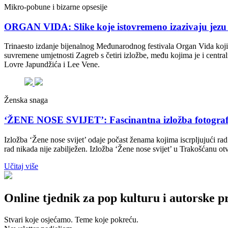
Mikro-pobune i bizarne opsesije
ORGAN VIDA: Slike koje istovremeno izazivaju jezu i
Trinaesto izdanje bijenalnog Međunarodnog festivala Organ Vida koji o
suvremene umjetnosti Zagreb s četiri izložbe, među kojima je i central
Lovre Japundžića i Lee Vene.
Ženska snaga
‘ŽENE NOSE SVIJET’: Fascinantna izložba fotograf
Izložba ‘Žene nose svijet’ odaje počast ženama kojima iscrpljujući rad
rad nikada nije zabilježen. Izložba ‘Žene nose svijet’ u Trakošćanu ot
Učitaj više
Online tjednik za pop kulturu i autorske p
Stvari koje osjećamo. Teme koje pokreću.