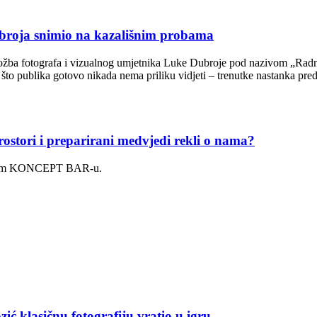
roja snimio na kazališnim probama
ložba fotografa i vizualnog umjetnika Luke Dubroje pod nazivom „Radne f
 što publika gotovo nikada nema priliku vidjeti – trenutke nastanka pre
ri i preparirani medvjedi rekli o nama?
bačkom KONCEPT BAR-u.
asičnu fotografiju vratio u igru