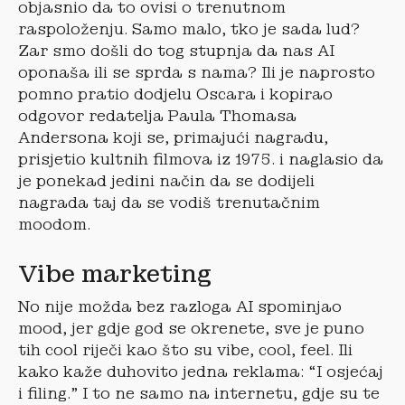
objasnio da to ovisi o trenutnom
raspoloženju. Samo malo, tko je sada lud?
Zar smo došli do tog stupnja da nas AI
oponaša ili se sprda s nama? Ili je naprosto
pomno pratio dodjelu Oscara i kopirao
odgovor redatelja Paula Thomasa
Andersona koji se, primajući nagradu,
prisjetio kultnih filmova iz 1975. i naglasio da
je ponekad jedini način da se dodijeli
nagrada taj da se vodiš trenutačnim
moodom.
Vibe marketing
No nije možda bez razloga AI spominjao
mood, jer gdje god se okrenete, sve je puno
tih cool riječi kao što su vibe, cool, feel. Ili
kako kaže duhovito jedna reklama: “I osjećaj
i filing.” I to ne samo na internetu, gdje su te