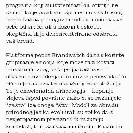
programa koji su istrenirani da otkriju ne
samo tko je pozitivno spomenuo vaš brend,
nego i kakav je njegov mood. Je li osoba van
sebe od sreće, ali s dozom tjeskobe,
skeptična ili je dekoncentrirano odabrala
vaš brend.
Platforme poput Brandwatch danas koriste
grupiranje emocija koje može razlikovati
frustraciju zbog kašnjenja dostave od
stvarnog uzbuđenja oko novog proizvoda. To
više nije analiza trenutačnog raspoloženja.
To je emocionalna arheologija – kopanje
slojeva ispod površine kako bi se razumjelo
“zašto” iza onoga “što”. Modeli za obradu
prirodnog jezika evoluirali su toliko da s
nevjerojatnom preciznošću razumiju
kontekst, ton, sarkazam i ironiju. Razumiju