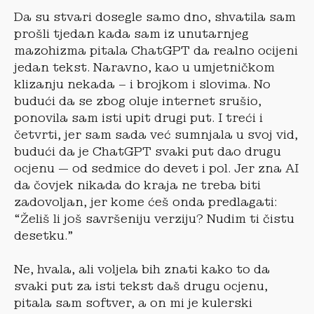
Da su stvari dosegle samo dno, shvatila sam
prošli tjedan kada sam iz unutarnjeg
mazohizma pitala ChatGPT da realno ocijeni
jedan tekst. Naravno, kao u umjetničkom
klizanju nekada – i brojkom i slovima. No
budući da se zbog oluje internet srušio,
ponovila sam isti upit drugi put. I treći i
četvrti, jer sam sada već sumnjala u svoj vid,
budući da je ChatGPT svaki put dao drugu
ocjenu — od sedmice do devet i pol. Jer zna AI
da čovjek nikada do kraja ne treba biti
zadovoljan, jer kome ćeš onda predlagati:
“Želiš li još savršeniju verziju? Nudim ti čistu
desetku.”
Ne, hvala, ali voljela bih znati kako to da
svaki put za isti tekst daš drugu ocjenu,
pitala sam softver, a on mi je kulerski