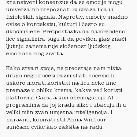
znanstveni konsenzus da se emocije mogu
univerzalno prepoznati iz izraza lica ili
fizioloških signala. Naprotiv, emocije snažno
ovise o kontekstu, kulturi i često su
dvosmislene. Pretpostavka da namrgođeno
lice signalizira tugu ili da povišen glas znači
ljutnju zanemaruje složenost ljudskog
emocionalnog života.
Kako stvari stoje, ne preostaje nam ništa
drugo nego početi razmišljati hoćemo li
uskoro morati koristiti na licu neke fine
premaze u obliku krema, kakve već koristi
platforma Cara, a koji onemogućuju AI
programima da joj kradu slike i ubacuju ih u
veliki mlin zvan umjetna inteligencija. I
naravno, kopirati stil Anna Wintour —
sunčane cvike kao zaštita na radu.