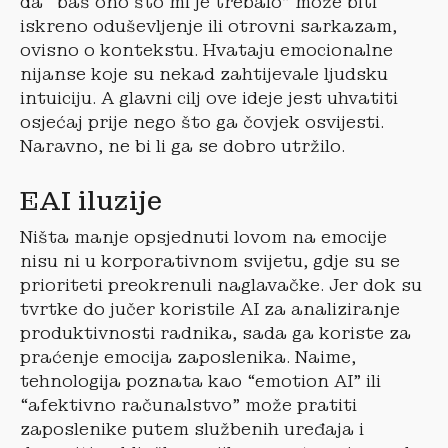
da “baš ono što mi je trebalo” može biti
iskreno oduševljenje ili otrovni sarkazam,
ovisno o kontekstu. Hvataju emocionalne
nijanse koje su nekad zahtijevale ljudsku
intuiciju. A glavni cilj ove ideje jest uhvatiti
osjećaj prije nego što ga čovjek osvijesti.
Naravno, ne bi li ga se dobro utržilo.
EAI iluzije
Ništa manje opsjednuti lovom na emocije
nisu ni u korporativnom svijetu, gdje su se
prioriteti preokrenuli naglavačke. Jer dok su
tvrtke do jučer koristile AI za analiziranje
produktivnosti radnika, sada ga koriste za
praćenje emocija zaposlenika. Naime,
tehnologija poznata kao “emotion AI” ili
“afektivno računalstvo” može pratiti
zaposlenike putem službenih uređaja i