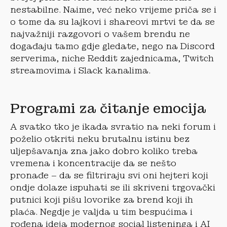
nestabilne. Naime, već neko vrijeme priča se i
o tome da su lajkovi i shareovi mrtvi te da se
najvažniji razgovori o vašem brendu ne
događaju tamo gdje gledate, nego na Discord
serverima, niche Reddit zajednicama, Twitch
streamovima i Slack kanalima.
Programi za čitanje emocija
A svatko tko je ikada svratio na neki forum i
poželio otkriti neku brutalnu istinu bez
uljepšavanja zna jako dobro koliko treba
vremena i koncentracije da se nešto
pronađe – da se filtriraju svi oni hejteri koji
ondje dolaze ispuhati se ili skriveni trgovački
putnici koji pišu lovorike za brend koji ih
plaća. Negdje je valjda u tim bespućima i
rođena ideja modernog social listeninga i AI