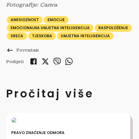
Fotografije: Canva
ANKSIOZNOST
EMOCIJE
EMOCIONALNA UMJETNA INTELIGENCIJA
RASPOLOŽENJE
SREĆA
TJESKOBA
UMJETNA INTELIGENCIJA
keyboard_backspace
Povratak
Podijeli
Pročitaj više
PRAVO ZNAČENJE ODMORA