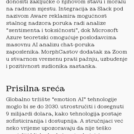
donositi zaključke o njihovom stavu i moralu
na radnom mjestu. Integracija za Slack pod
nazivom Aware reklamira mogućnost
stalnog nadzora poruka radi analize
“sentimenta i toksičnosti”, dok Microsoft
Azure teoretski omogućuje poslodavcima
masovnu AI analizu chat-poruka
zaposlenika. MorphCastov dodatak za Zoom
u stvarnom vremenu prati pažnju, uzbuđenje
i pozitivnost sudionika sastanka.
Prisilna sreća
Globalno tržište “emotion AI” tehnologije
moglo bi se do 2030. utrostručiti i dosegnuti
9 milijardi dolara, kako tehnologija postaje
sofisticiranija i dostupnija. A stručnjaci već
neko vrijeme upozoravaju da nije teško