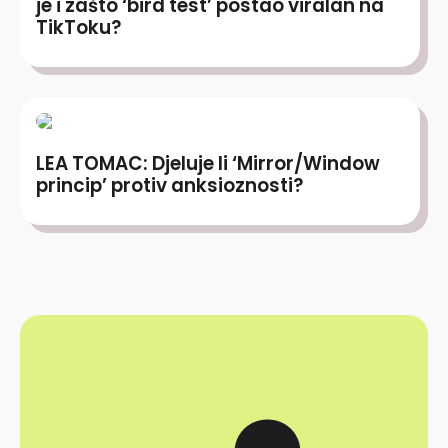
je i zašto ‘bird test’ postao viralan na
TikToku?
LEA TOMAC: Djeluje li ‘Mirror/Window
princip’ protiv anksioznosti?