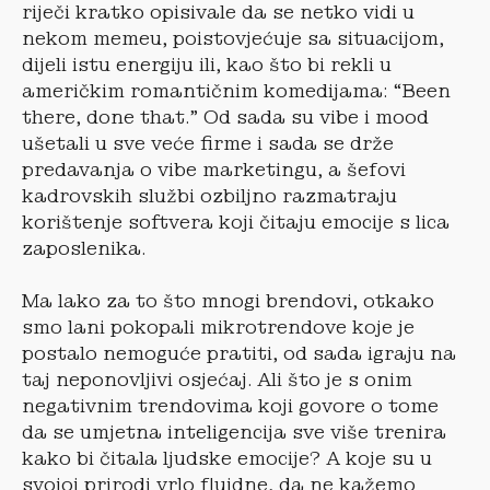
riječi kratko opisivale da se netko vidi u
nekom memeu, poistovjećuje sa situacijom,
dijeli istu energiju ili, kao što bi rekli u
američkim romantičnim komedijama: “Been
there, done that.” Od sada su vibe i mood
ušetali u sve veće firme i sada se drže
predavanja o vibe marketingu, a šefovi
kadrovskih službi ozbiljno razmatraju
korištenje softvera koji čitaju emocije s lica
zaposlenika.
Ma lako za to što mnogi brendovi, otkako
smo lani pokopali mikrotrendove koje je
postalo nemoguće pratiti, od sada igraju na
taj neponovljivi osjećaj. Ali što je s onim
negativnim trendovima koji govore o tome
da se umjetna inteligencija sve više trenira
kako bi čitala ljudske emocije? A koje su u
svojoj prirodi vrlo fluidne, da ne kažemo