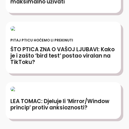
maksimalno uživati
PITAJ PTICU HOĆEMO LI PREKINUTI
ŠTO PTICA ZNA O VAŠOJ LJUBAVI: Kako
je i zašto ‘bird test’ postao viralan na
TikToku?
LEA TOMAC: Djeluje li ‘Mirror/Window
princip’ protiv anksioznosti?