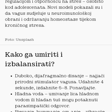
regulacijom i otpornošću na stres – osobito
kod adolescenata. Novi modeli pokazali su i
da vagus sudjeluje u neuroimunološkoj
obrani i održavanju homeostaze tijekom
kroničnog stresa.
Foto: Unsplash
Kako ga umiriti i
izbalansirati?
Duboko, dijafragmalno disanje – najjači
prirodni stimulator vagusa. Udahnite 4
sekunde, izdahnite 6–8. Ponavljajte.
Hladna voda – umivanje lica hladnom
vodom ili hladan tuš mogu potaknuti
parasimpatički odgovor.
Pjevanje, hummanje, om-anje – vibracije