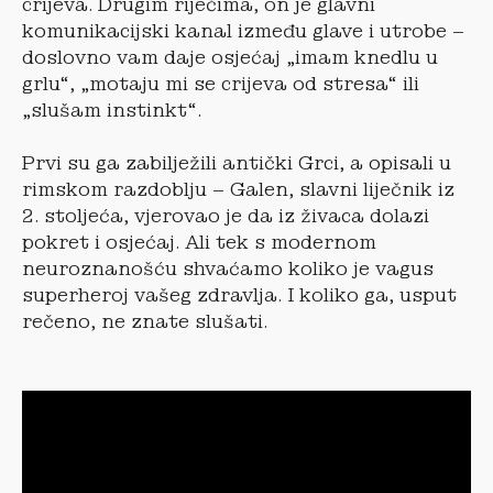
crijeva. Drugim riječima, on je glavni
komunikacijski kanal između glave i utrobe –
doslovno vam daje osjećaj „imam knedlu u
grlu“, „motaju mi se crijeva od stresa“ ili
„slušam instinkt“.
Prvi su ga zabilježili antički Grci, a opisali u
rimskom razdoblju – Galen, slavni liječnik iz
2. stoljeća, vjerovao je da iz živaca dolazi
pokret i osjećaj. Ali tek s modernom
neuroznanošću shvaćamo koliko je vagus
superheroj vašeg zdravlja. I koliko ga, usput
rečeno, ne znate slušati.