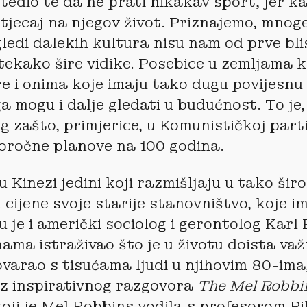
 štedio te da ne prati nikakav sport, jer k
tjecaj na njegov život. Priznajemo, mnoge
gledi dalekih kultura nisu nam od prve blis
tekako šire vidike. Posebice u zemljama k
re i onima koje imaju tako dugu povijesnu 
a mogu i dalje gledati u budućnost. To je,
g zašto, primjerice, u Komunističkoj parti
oročne planove na 100 godina.
 Kinezi jedini koji razmišljaju u tako šir
 cijene svoje starije stanovništvo, koje i
 je i američki sociolog i gerontolog Karl 
nama istraživao što je u životu doista važ
varao s tisućama ljudi u njihovim 80-ima
iz inspirativnog razgovora
The Mel Robbi
koji je Mel Robbins vodila s profesorom P