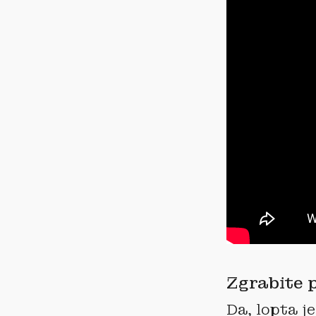
Zgrabite p
Da, lopta j