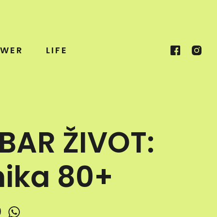
WER
LIFE
BAR ŽIVOT:
nika 80+