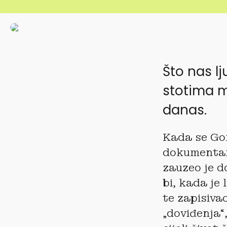
Što nas l
stotima m
danas.
Kada se Gor
dokumenta
zauzeo je d
bi, kada je
te zapisivao
„doviđenja“