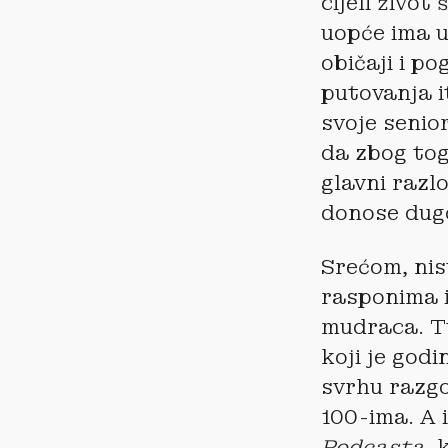
cijeli život
uopće ima u
običaji i po
putovanja i
svoje senio
da zbog tog
glavni razlo
donose dug
Srećom, nisu
rasponima i
mudraca. Tu
koji je godi
svrhu razgo
100-ima. A 
Podcasta
, 