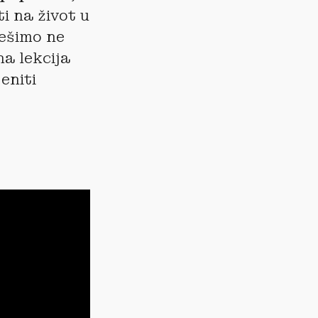
ti na život u
ješimo ne
na lekcija
eniti