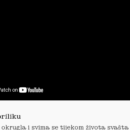
riliku
e okrugla i svima se tijekom života svašt