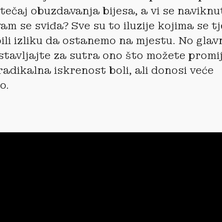
 tečaj obuzdavanja bijesa, a vi se naviknu
am se sviđa? Sve su to iluzije kojima se t
bili izliku da ostanemo na mjestu. No glav
ostavljajte za sutra ono što možete promij
radikalna iskrenost boli, ali donosi veće
o.