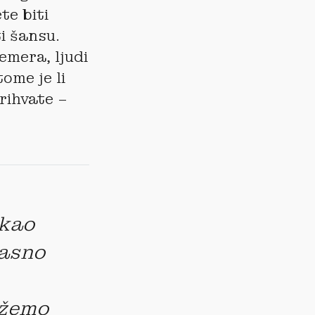
te biti
ti šansu.
emera, ljudi
tome je li
rihvate –
 kao
jasno
ožemo