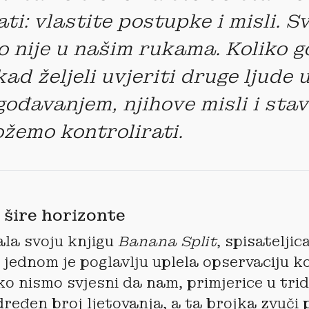
ati: vlastite postupke i misli. S
o nije u našim rukama. Koliko g
ad željeli uvjeriti druge ljude 
gođavanjem, njihove misli i sta
žemo kontrolirati.
 šire horizonte
ala svoju knjigu
Banana Split
, spisateljic
u jednom je poglavlju uplela opservaciju k
ko nismo svjesni da nam, primjerice u tri
dređen broj ljetovanja, a ta brojka zvuči p