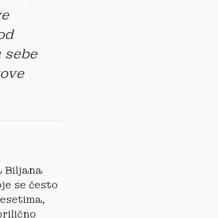
ve
od
u sebe
vove
a Biljana
oje se često
desetima,
rilično