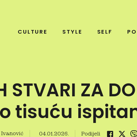
CULTURE
STYLE
SELF
PO
H STVARI ZA DO
lo tisuću ispita
 Ivanović
04.01.2026.
Podijeli