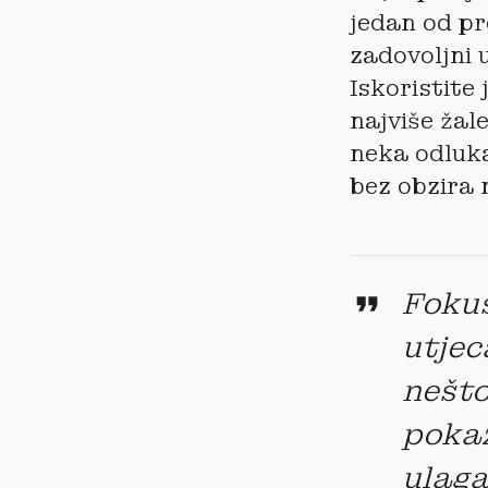
jedan od pr
zadovoljni u
Iskoristite 
najviše žale
neka odluka
bez obzira 
Fokus
utjec
nešto
pokaz
ulaga