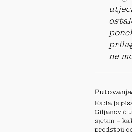
utjec
ostal
ponek
prila
ne mo
Putovanja
Kada je pis
Giljanović 
sjetim – ka
predstoji o