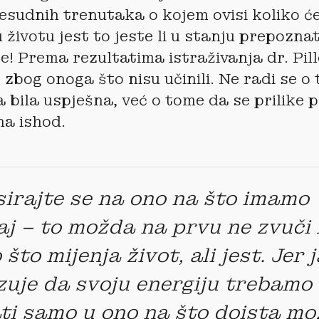
esudnih trenutaka o kojem ovisi koliko će
 životu jest to jeste li u stanju prepozna
je! Prema rezultatima istraživanja dr. Pill
 zbog onoga što nisu učinili. Ne radi se o 
 bila uspješna, već o tome da se prilike p
na ishod.
irajte se na ono na što imamo
aj – to možda na prvu ne zvuči
 što mijenja život, ali jest. Jer 
uje da svoju energiju trebamo
ti samo u ono na što doista m