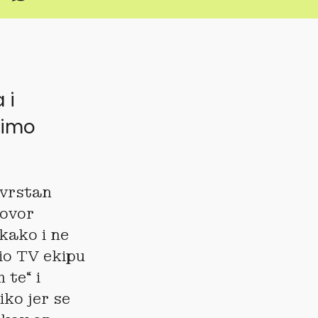
 i
simo
zvrstan
govor
kako i ne
vio TV ekipu
 te“ i
iko jer se