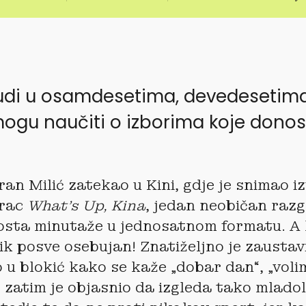
judi u osamdesetima, devedesetima
ogu naučiti o izborima koje dono
an Milić zatekao u Kini, gdje je snimao i
rac
What’s Up, Kina
, jedan neobičan raz
osta minutaže u jednosatnom formatu. A 
 lik posve osebujan! Znatiželjno je zausta
 u blokić kako se kaže „dobar dan“, „volim
, zatim je objasnio da izgleda tako mladol