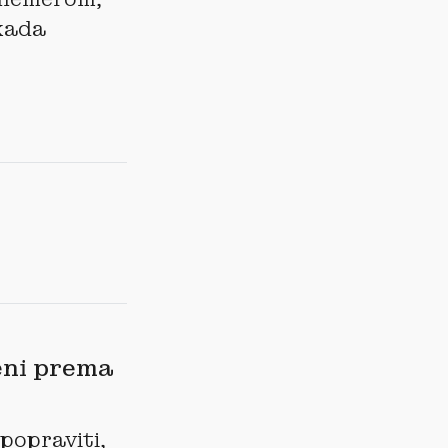
 kada
eni prema
popraviti,