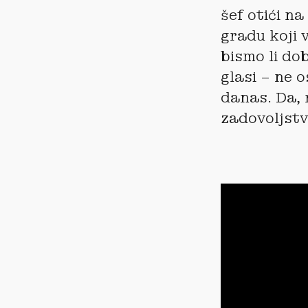
šef otići na
gradu koji v
bismo li do
glasi – ne 
danas. Da, 
zadovoljstv