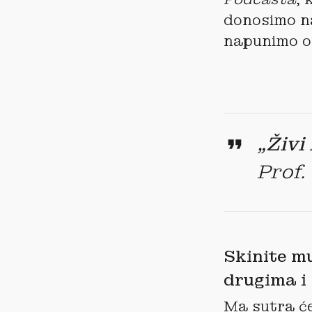
donosimo na
napunimo o
„Živi
Prof.
Skinite m
drugima i 
Ma sutra će