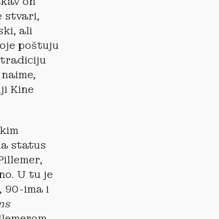
akav on
 stvari,
ki, ali
oje poštuju
tradiciju
 naime,
ji Kine
okim
ma status
Pillemer,
no. U tu je
, 90-ima i
ns
illemerom,