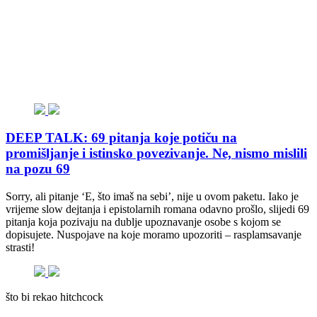
DEEP TALK: 69 pitanja koje potiču na
promišljanje i istinsko povezivanje. Ne, nismo mislili
na pozu 69
Sorry, ali pitanje ‘E, što imaš na sebi’, nije u ovom paketu. Iako je
vrijeme slow dejtanja i epistolarnih romana odavno prošlo, slijedi 69
pitanja koja pozivaju na dublje upoznavanje osobe s kojom se
dopisujete. Nuspojave na koje moramo upozoriti – rasplamsavanje
strasti!
što bi rekao hitchcock