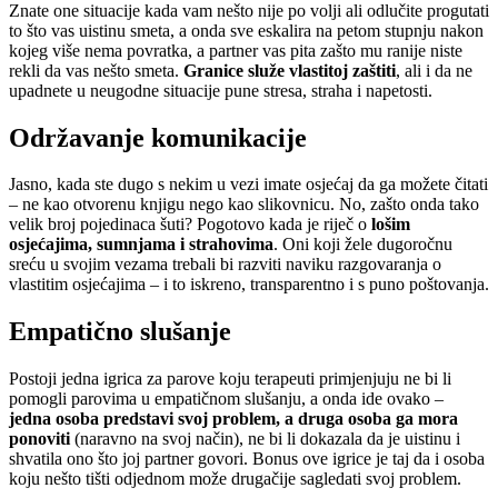
Znate one situacije kada vam nešto nije po volji ali odlučite progutati
to što vas uistinu smeta, a onda sve eskalira na petom stupnju nakon
kojeg više nema povratka, a partner vas pita zašto mu ranije niste
rekli da vas nešto smeta.
Granice služe vlastitoj zaštiti
, ali i da ne
upadnete u neugodne situacije pune stresa, straha i napetosti.
Održavanje komunikacije
Jasno, kada ste dugo s nekim u vezi imate osjećaj da ga možete čitati
– ne kao otvorenu knjigu nego kao slikovnicu. No, zašto onda tako
velik broj pojedinaca šuti? Pogotovo kada je riječ o
lošim
osjećajima, sumnjama i strahovima
. Oni koji žele dugoročnu
sreću u svojim vezama trebali bi razviti naviku razgovaranja o
vlastitim osjećajima – i to iskreno, transparentno i s puno poštovanja.
Empatično slušanje
Postoji jedna igrica za parove koju terapeuti primjenjuju ne bi li
pomogli parovima u empatičnom slušanju, a onda ide ovako –
jedna osoba predstavi svoj problem, a druga osoba ga mora
ponoviti
(naravno na svoj način), ne bi li dokazala da je uistinu i
shvatila ono što joj partner govori. Bonus ove igrice je taj da i osoba
koju nešto tišti odjednom može drugačije sagledati svoj problem.