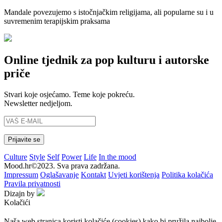
Mandale povezujemo s istočnjačkim religijama, ali popularne su i u
suvremenim terapijskim praksama
Online tjednik za pop kulturu i autorske
priče
Stvari koje osjećamo. Teme koje pokreću.
Newsletter nedjeljom.
Culture
Style
Self
Power
Life
In the mood
Mood.hr©2023. Sva prava zadržana.
Impressum
Oglašavanje
Kontakt
Uvjeti korištenja
Politika kolačića
Pravila privatnosti
Dizajn by
Kolačići
Naša web stranica koristi kolačiće (cookies) kako bi pružila najbolje