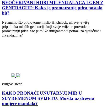
NEOČEKIVANI HOBI MILENIJALACA I GEN Z
GENERACIJE: Kako je promatranje ptica postalo
hit?
Ne znamo što bi o ovome mislio Hitchcock, ali sve je više
pripadnika mlađih generacija koji svoje vrijeme provode u
promatranju ptica. Što je toliko intrigantno u potrazi za djetlićima i
crvendaćima?
krugovi sreće
KAKO PRONAĆI UNUTARNJI MIR U
SUVREMENOM SVIJETU: Možda uz drevno
umijeće mandala?