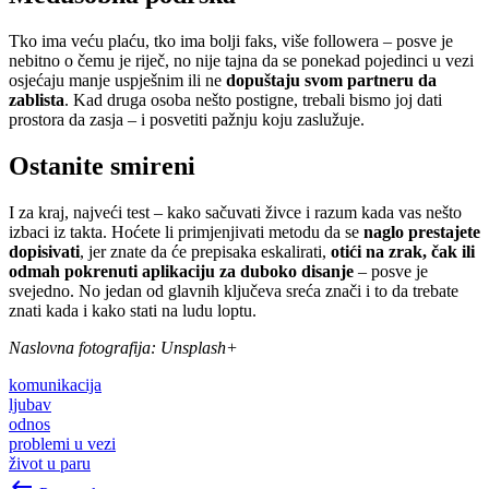
Tko ima veću plaću, tko ima bolji faks, više followera – posve je
nebitno o čemu je riječ, no nije tajna da se ponekad pojedinci u vezi
osjećaju manje uspješnim ili ne
dopuštaju svom partneru da
zablista
. Kad druga osoba nešto postigne, trebali bismo joj dati
prostora da zasja – i posvetiti pažnju koju zaslužuje.
Ostanite smireni
I za kraj, najveći test – kako sačuvati živce i razum kada vas nešto
izbaci iz takta. Hoćete li primjenjivati metodu da se
naglo prestajete
dopisivati
, jer znate da će prepisaka eskalirati,
otići na zrak, čak ili
odmah pokrenuti aplikaciju za duboko disanje
– posve je
svejedno. No jedan od glavnih ključeva sreća znači i to da trebate
znati kada i kako stati na ludu loptu.
Naslovna fotografija: Unsplash+
komunikacija
ljubav
odnos
problemi u vezi
život u paru
keyboard_backspace