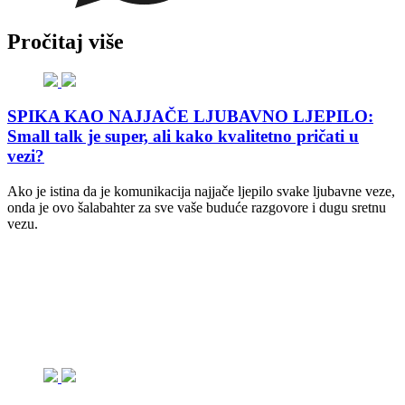
Pročitaj više
SPIKA KAO NAJJAČE LJUBAVNO LJEPILO:
Small talk je super, ali kako kvalitetno pričati u
vezi?
Ako je istina da je komunikacija najjače ljepilo svake ljubavne veze,
onda je ovo šalabahter za sve vaše buduće razgovore i dugu sretnu
vezu.