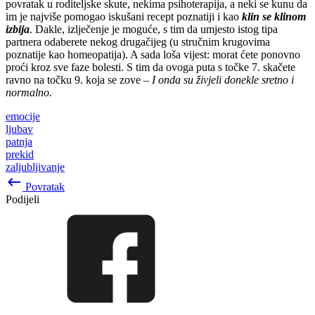
povratak u roditeljske skute, nekima psihoterapija, a neki se kunu da
im je najviše pomogao iskušani recept poznatiji i kao
klin se klinom
izbija
. Dakle, izlječenje je moguće, s tim da umjesto istog tipa
partnera odaberete nekog drugačijeg (u stručnim krugovima
poznatije kao homeopatija). A sada loša vijest: morat ćete ponovno
proći kroz sve faze bolesti. S tim da ovoga puta s točke 7. skačete
ravno na točku 9. koja se zove –
I onda su živjeli donekle sretno i
normalno.
emocije
ljubav
patnja
prekid
zaljubljivanje
keyboard_backspace
Povratak
Podijeli