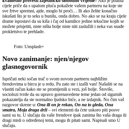
kvalitetno provesti zajedničko slobodno vrijeme
? Ako je poanta
cijele priče da s upalom pluća pokažete vašem partneru na koje ste
sve žrtve spremni, ajde, moglo bi proći… Ili ako želite konačno
iskušati što je to seks u bunilu, onda dobro. No ako se na kraju cijele
drame ispostavi da su kiša i čaj od kamilice jedine tekućine kojih se
možete prisjetiti, niste ništa bolje niste niti zaslužili i neka vas snađe
prokletstvo te prehlade.
Foto: Unsplash+
Novo zanimanje: njen/njegov
glasnogovornik
Ispričati neki sočan trač o svom novom partneru najbližim
frendovima u bircu je u redu. Pa zato ste i izašli van! Našaliti se na
vlastiti račun kako ste se promijenili u vezi, još bolje. Štoviše,
sociolozi tvrde da su upravo gorenavedene teme jedan od sigurnih
pokazatelja da ste normalno ljudsko biće, a ne izdajnik. No čim vaš
razgovor skrene u:
Ona ili on je rekao, On na to gleda, Ona
smatra, Moja draga drži
– svi elementi da ćete uskoro piti posve
sami su tu. U slučaju da vaše frendove ipak zanima što vaša draga ili
dragi misli o određenoj temi, mogu ih pitati sami. Napisali smo U
slučaju.