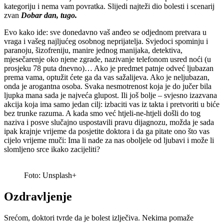
kategoriju i nema vam povratka. Slijedi najteži dio bolesti i scenarij
zvan
Dobar dan, tugo.
Evo kako ide: sve donedavno vaš anđeo se odjednom pretvara u
vraga i vašeg najljućeg osobnog neprijatelja. Svjedoci spominju i
paranoju, šizofreniju, manire jednog manijaka, detektiva,
mjesečarenje oko njene zgrade, nazivanje telefonom usred noći (u
prosjeku 78 puta dnevno)… Ako je predmet patnje odveć ljubazan
prema vama, optužit ćete ga da vas sažalijeva. Ako je neljubazan,
onda je arogantna osoba. Svaka nesmotrenost koja je do jučer bila
ljupka mana sada je najveća glupost. Ili još bolje – svjesno izazvana
akcija koja ima samo jedan cilj: izbaciti vas iz takta i pretvoriti u biće
bez trunke razuma. A kada smo već htjeli-ne-htjeli došli do tog
naziva i posve slučajno uspostavili pravu dijagnozu, možda je sada
ipak krajnje vrijeme da posjetite doktora i da ga pitate ono što vas
cijelo vrijeme muči: Ima li nade za nas oboljele od ljubavi i može li
slomljeno srce ikako zacijeliti?
Foto: Unsplash+
Ozdravljenje
Srećom, doktori tvrde da je bolest izlječiva. Nekima pomaže