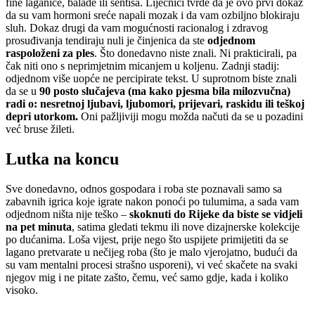
fine laganice, balade ili sentiša. Liječnici tvrde da je ovo prvi dokaz
da su vam hormoni sreće napali mozak i da vam ozbiljno blokiraju
sluh. Dokaz drugi da vam mogućnosti racionalog i zdravog
prosuđivanja tendiraju nuli je činjenica da ste
odjednom
raspoloženi za ples
. Što donedavno niste znali. Ni prakticirali, pa
čak niti ono s neprimjetnim micanjem u koljenu. Zadnji stadij:
odjednom više uopće ne percipirate tekst. U suprotnom biste znali
da se u
90 posto slučajeva (ma kako pjesma bila milozvučna)
radi o: nesretnoj ljubavi, ljubomori, prijevari, raskidu ili teškoj
depri utorkom.
Oni pažljiviji mogu možda načuti da se u pozadini
već bruse žileti.
Lutka na koncu
Sve donedavno, odnos gospodara i roba ste poznavali samo sa
zabavnih igrica koje igrate nakon ponoći po tulumima, a sada vam
odjednom ništa nije teško –
skoknuti do Rijeke da biste se vidjeli
na pet minuta
, satima gledati tekmu ili nove dizajnerske kolekcije
po dućanima. Loša vijest, prije nego što uspijete primijetiti da se
lagano pretvarate u nečijeg roba (što je malo vjerojatno, budući da
su vam mentalni procesi strašno usporeni), vi već skačete na svaki
njegov mig i ne pitate zašto, čemu, već samo gdje, kada i koliko
visoko.