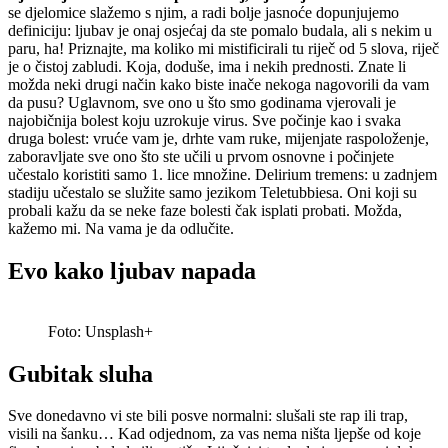
se djelomice slažemo s njim, a radi bolje jasnoće dopunjujemo
definiciju: ljubav je onaj osjećaj da ste pomalo budala, ali s nekim u
paru, ha! Priznajte, ma koliko mi mistificirali tu riječ od 5 slova, riječ
je o čistoj zabludi. Koja, doduše, ima i nekih prednosti. Znate li
možda neki drugi način kako biste inače nekoga nagovorili da vam
da pusu? Uglavnom, sve ono u što smo godinama vjerovali je
najobičnija bolest koju uzrokuje virus. Sve počinje kao i svaka
druga bolest: vruće vam je, drhte vam ruke, mijenjate raspoloženje,
zaboravljate sve ono što ste učili u prvom osnovne i počinjete
učestalo koristiti samo 1. lice množine. Delirium tremens: u zadnjem
stadiju učestalo se služite samo jezikom Teletubbiesa. Oni koji su
probali kažu da se neke faze bolesti čak isplati probati. Možda,
kažemo mi. Na vama je da odlučite.
Evo k
ako ljubav napada
Foto: Unsplash+
Gubitak sluha
Sve donedavno vi ste bili posve normalni: slušali ste rap ili trap,
visili na šanku… Kad odjednom, za vas nema ništa ljepše od koje