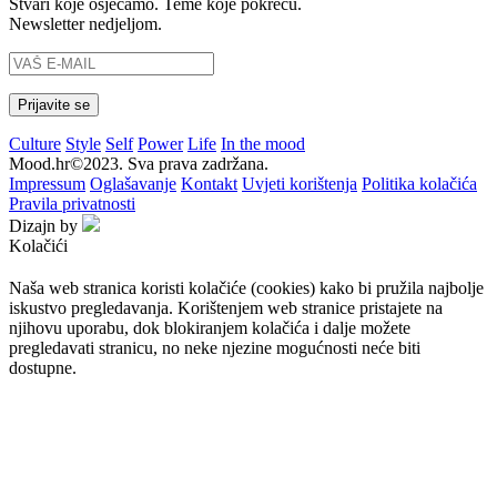
Stvari koje osjećamo. Teme koje pokreću.
Newsletter nedjeljom.
Culture
Style
Self
Power
Life
In the mood
Mood.hr©2023. Sva prava zadržana.
Impressum
Oglašavanje
Kontakt
Uvjeti korištenja
Politika kolačića
Pravila privatnosti
Dizajn by
Kolačići
Naša web stranica koristi kolačiće (cookies) kako bi pružila najbolje
iskustvo pregledavanja. Korištenjem web stranice pristajete na
njihovu uporabu, dok blokiranjem kolačića i dalje možete
pregledavati stranicu, no neke njezine mogućnosti neće biti
dostupne.
Prihvaćam