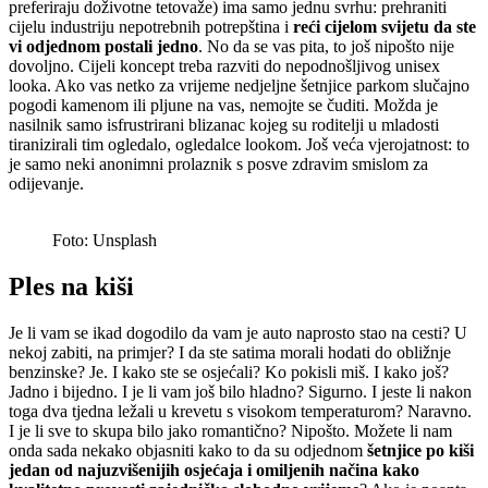
preferiraju doživotne tetovaže) ima samo jednu svrhu: prehraniti
cijelu industriju nepotrebnih potrepština i
reći cijelom svijetu da ste
vi odjednom postali jedno
. No da se vas pita, to još nipošto nije
dovoljno. Cijeli koncept treba razviti do nepodnošljivog unisex
looka. Ako vas netko za vrijeme nedjeljne šetnjice parkom slučajno
pogodi kamenom ili pljune na vas, nemojte se čuditi. Možda je
nasilnik samo isfrustrirani blizanac kojeg su roditelji u mladosti
tiranizirali tim ogledalo, ogledalce lookom. Još veća vjerojatnost: to
je samo neki anonimni prolaznik s posve zdravim smislom za
odijevanje.
Foto: Unsplash
Ples na kiši
Je li vam se ikad dogodilo da vam je auto naprosto stao na cesti? U
nekoj zabiti, na primjer? I da ste satima morali hodati do obližnje
benzinske? Je. I kako ste se osjećali? Ko pokisli miš. I kako još?
Jadno i bijedno. I je li vam još bilo hladno? Sigurno. I jeste li nakon
toga dva tjedna ležali u krevetu s visokom temperaturom? Naravno.
I je li sve to skupa bilo jako romantično? Nipošto. Možete li nam
onda sada nekako objasniti kako to da su odjednom
šetnjice po kiši
jedan od najuzvišenijih osjećaja i omiljenih načina kako