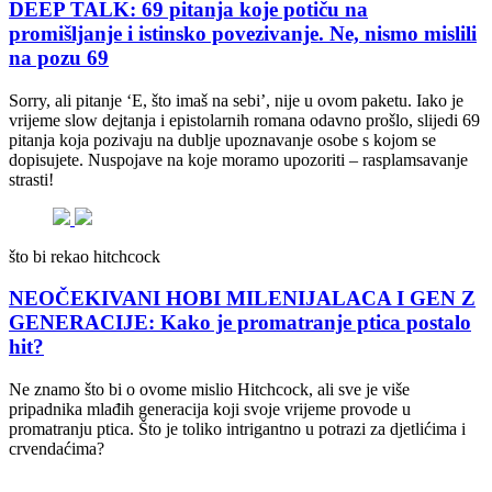
DEEP TALK: 69 pitanja koje potiču na
promišljanje i istinsko povezivanje. Ne, nismo mislili
na pozu 69
Sorry, ali pitanje ‘E, što imaš na sebi’, nije u ovom paketu. Iako je
vrijeme slow dejtanja i epistolarnih romana odavno prošlo, slijedi 69
pitanja koja pozivaju na dublje upoznavanje osobe s kojom se
dopisujete. Nuspojave na koje moramo upozoriti – rasplamsavanje
strasti!
što bi rekao hitchcock
NEOČEKIVANI HOBI MILENIJALACA I GEN Z
GENERACIJE: Kako je promatranje ptica postalo
hit?
Ne znamo što bi o ovome mislio Hitchcock, ali sve je više
pripadnika mlađih generacija koji svoje vrijeme provode u
promatranju ptica. Što je toliko intrigantno u potrazi za djetlićima i
crvendaćima?