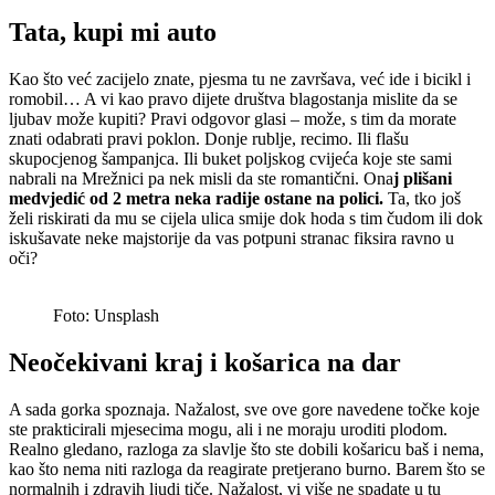
Tata, kupi mi auto
Kao što već zacijelo znate, pjesma tu ne završava, već ide i bicikl i
romobil… A vi kao pravo dijete društva blagostanja mislite da se
ljubav može kupiti? Pravi odgovor glasi – može, s tim da morate
znati odabrati pravi poklon. Donje rublje, recimo. Ili flašu
skupocjenog šampanjca. Ili buket poljskog cvijeća koje ste sami
nabrali na Mrežnici pa nek misli da ste romantični. Ona
j plišani
medvjedić od 2 metra neka radije ostane na polici.
Ta, tko još
želi riskirati da mu se cijela ulica smije dok hoda s tim čudom ili dok
iskušavate neke majstorije da vas potpuni stranac fiksira ravno u
oči?
Foto: Unsplash
Neočekivani kraj i košarica na dar
A sada gorka spoznaja. Nažalost, sve ove gore navedene točke koje
ste prakticirali mjesecima mogu, ali i ne moraju uroditi plodom.
Realno gledano, razloga za slavlje što ste dobili košaricu baš i nema,
kao što nema niti razloga da reagirate pretjerano burno. Barem što se
normalnih i zdravih ljudi tiče. Nažalost, vi više ne spadate u tu