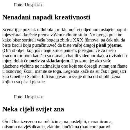
Foto: Unsplash+
Nenadani napadi kreativnosti
Scenarij je poznat: u duboku, mrklu noć vi odjednom ustajete poput
mjesečara i krećete prema vašem radnom stolu. No ovoga puta ne
kako biste sortirali vašu bogatu zbirku XXX filmova, pa čak niti da
biste bacili koju pucačinu,već da biste vašoj dragoj
pisali pjesme
.
(Oni oboljeli koji još imaju zrnce pameti, posegnut će za nešto
kraćom formom kao što su e-mail, chat ili videoporuka), a ovisnici o
mjuzi dobit će
poriv za skladanjem
. Upozorenje: ako vaše
glazbene vještine ne nadmašuju one koje ste dosegli sviranjem flaute
u osnovnoj školi, manite se toga. Legenda kaže da su čak i genijalci
kao Goethe i Schiller bili ismijavani u svoje doba od oholih žena
kojima su pisali pjesme.
Foto: Unsplash+
Neka cijeli svijet zna
On i Ona izvezeno na ručnicima, na posteljini, maramicama,
otisnuto na vješalicama, zlatnim lančićima (hardcore parovi