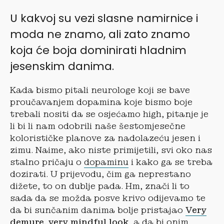
U kakvoj su vezi slasne namirnice i
moda ne znamo, ali zato znamo
koja će boja dominirati hladnim
jesenskim danima.
Kada bismo pitali neurologe koji se bave
proučavanjem dopamina koje bismo boje
trebali nositi da se osjećamo high, pitanje je
li bi li nam odobrili naše šestomjesečne
kolorističke planove za nadolazeću jesen i
zimu. Naime, ako niste primijetili, svi oko nas
stalno pričaju o
dopaminu
i kako ga se treba
dozirati. U prijevodu, čim ga neprestano
dižete, to on dublje pada. Hm, znači li to
sada da se možda posve krivo odijevamo te
da bi sunčanim danima bolje pristajao
Very
demure, very mindful look
, a da bi onim