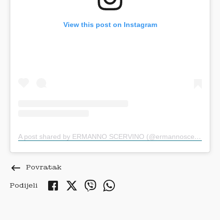
View this post on Instagram
A post shared by ERMANNO SCERVINO (@ermannoscervino)
keyboard_backspace
Povratak
Podijeli