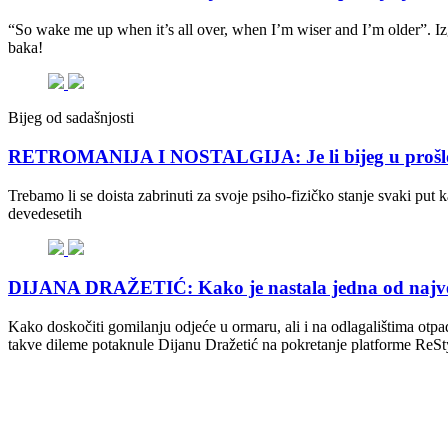
“So wake me up when it’s all over, when I’m wiser and I’m older”. Izg
baka!
Bijeg od sadašnjosti
RETROMANIJA I NOSTALGIJA: Je li bijeg u prošlost
Trebamo li se doista zabrinuti za svoje psiho-fizičko stanje svaki put
devedesetih
DIJANA DRAŽETIĆ: Kako je nastala jedna od najveći
Kako doskočiti gomilanju odjeće u ormaru, ali i na odlagalištima otpa
takve dileme potaknule Dijanu Dražetić na pokretanje platforme ReSty