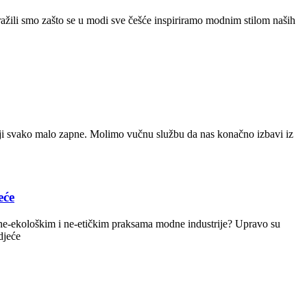
ražili smo zašto se u modi sve češće inspiriramo modnim stilom naših
j koji svako malo zapne. Molimo vučnu službu da nas konačno izbavi iz
eće
 o ne-ekološkim i ne-etičkim praksama modne industrije? Upravo su
djeće