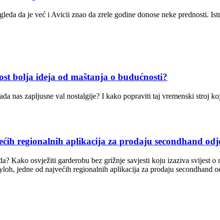
leda da je već i Avicii znao da zrele godine donose neke prednosti. Ist
 bolja ideja od maštanja o budućnosti?
 kada nas zapljusne val nostalgije? I kako popraviti taj vremenski stro
h regionalnih aplikacija za prodaju secondhand odj
da? Kako osvježiti garderobu bez grižnje savjesti koju izaziva svijest
loh, jedne od najvećih regionalnih aplikacija za prodaju secondhand o