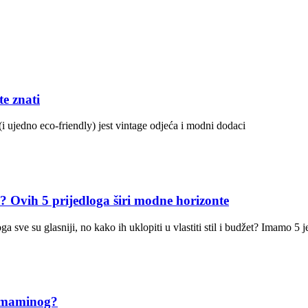
e znati
(i ujedno eco-friendly) jest vintage odjeća i modni dodaci
5 prijedloga širi modne horizonte
 sve su glasniji, no kako ih uklopiti u vlastiti stil i budžet? Imamo 5
 maminog?