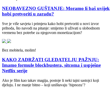
NEOBAVEZNO GUŠTANJE: Moramo li baš uvijek
hobi pretvoriti u zaradu?
Sve je više savjeta i primjera kako hobi pretvoriti u novi izvor
prihoda, što navodi na pitanje: smijemo li uživati u slobodnom
vremenu bez potrebe za njegovom monetizacijom?
Bez mobitela, molim!
KAKO ZADRŽATI GLEDATELJU PAŽNJU:
Imamo formule blockbustera, sitcoma i uspješne
Netflix serije
Ako je film kao takav magija, postoje li neki tajni sastojci koji
djeluju. I ne manje bitno – koji uništavaju ‘hipnozu’?