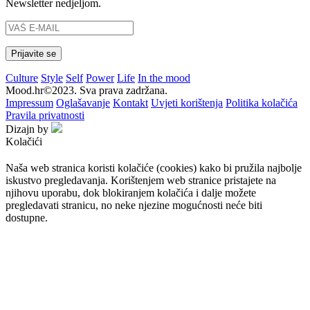
Newsletter nedjeljom.
Culture
Style
Self
Power
Life
In the mood
Mood.hr©2023. Sva prava zadržana.
Impressum
Oglašavanje
Kontakt
Uvjeti korištenja
Politika kolačića
Pravila privatnosti
Dizajn by
Kolačići
Naša web stranica koristi kolačiće (cookies) kako bi pružila najbolje
iskustvo pregledavanja. Korištenjem web stranice pristajete na
njihovu uporabu, dok blokiranjem kolačića i dalje možete
pregledavati stranicu, no neke njezine mogućnosti neće biti
dostupne.
Prihvaćam