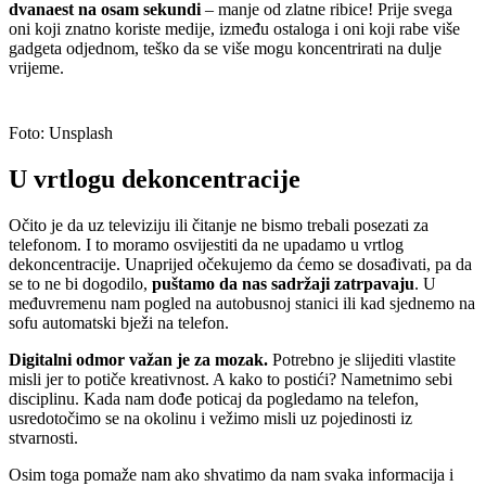
dvanaest na osam sekundi
– manje od zlatne ribice! Prije svega
oni koji znatno koriste medije, između ostaloga i oni koji rabe više
gadgeta odjednom, teško da se više mogu koncentrirati na dulje
vrijeme.
Foto: Unsplash
U vrtlogu dekoncentracije
Očito je da uz televiziju ili čitanje ne bismo trebali posezati za
telefonom. I to moramo osvijestiti da ne upadamo u vrtlog
dekoncentracije. Unaprijed očekujemo da ćemo se dosađivati, pa da
se to ne bi dogodilo,
puštamo da nas sadržaji zatrpavaju
. U
međuvremenu nam pogled na autobusnoj stanici ili kad sjednemo na
sofu automatski bježi na telefon.
Digitalni odmor važan je za mozak.
Potrebno je slijediti vlastite
misli jer to potiče kreativnost. A kako to postići? Nametnimo sebi
disciplinu. Kada nam dođe poticaj da pogledamo na telefon,
usredotočimo se na okolinu i vežimo misli uz pojedinosti iz
stvarnosti.
Osim toga pomaže nam ako shvatimo da nam svaka informacija i