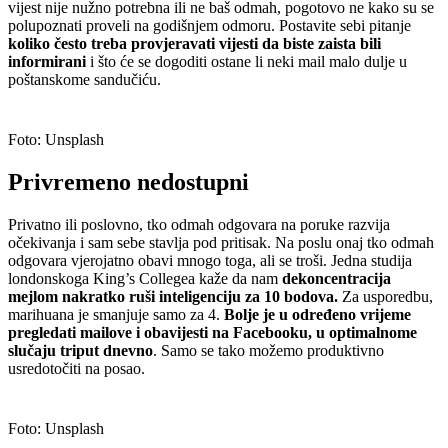
vijest nije nužno potrebna ili ne baš odmah, pogotovo ne kako su se
polupoznati proveli na godišnjem odmoru. Postavite sebi pitanje
koliko često treba provjeravati vijesti da biste zaista bili
informirani
i što će se dogoditi ostane li neki mail malo dulje u
poštanskome sandučiću.
Foto: Unsplash
Privremeno nedostupni
Privatno ili poslovno, tko odmah odgovara na poruke razvija
očekivanja i sam sebe stavlja pod pritisak. Na poslu onaj tko odmah
odgovara vjerojatno obavi mnogo toga, ali se troši. Jedna studija
londonskoga King’s Collegea kaže da nam
dekoncentracija
mejlom nakratko ruši inteligenciju za 10 bodova.
Za usporedbu,
marihuana je smanjuje samo za 4.
Bolje je u određeno vrijeme
pregledati mailove i obavijesti na Facebooku, u optimalnome
slučaju triput dnevno
. Samo se tako možemo produktivno
usredotočiti na posao.
Foto: Unsplash