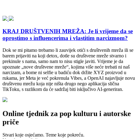
KRAJ DRUŠTVENIH MREŽA: Je li vrijeme da se
oprostimo s influencerima i vlastitim narcizmom?
Dok se mi pitamo trebamo li zauvijek otići s društvenih mreža ili se
barem prijaviti na koji detox, dotle su društvene mreže stvarno i
prekinule s nama, samo nam to nisu stigle javiti. Vrijeme je da
upoznate „nove društvene mreže“, kojima više neće trebati ni naš
narcizam, a bome ni selfie u badiću dok držite XYZ proizvod u
rukama, jer Meta je već pokrenula Vibes, a OpenAI najavljuje novu
društvenu mrežu koja nije ništa drugo nego aplikacija slična
TikToku, s razlikom da će sadržaj biti isključivo AI-generiran.
Online tjednik za pop kulturu i autorske
priče
Stvari koje osjećamo. Teme koje pokreću.