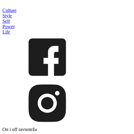
Culture
Style
Self
Power
Life
On i off ravnoteža