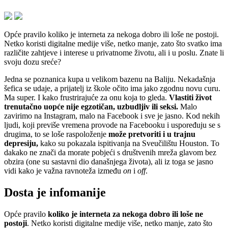
Opće pravilo koliko je interneta za nekoga dobro ili loše ne postoji.
Netko koristi digitalne medije više, netko manje, zato što svatko ima
različite zahtjeve i interese u privatnome životu, ali i u poslu. Znate li
svoju dozu sreće?
Jedna se poznanica kupa u velikom bazenu na Baliju. Nekadašnja
šefica se udaje, a prijatelj iz škole očito ima jako zgodnu novu curu.
Ma super. I kako frustrirajuće za onu koja to gleda.
Vlastiti život
trenutačno uopće nije egzotičan, uzbudljiv ili seksi.
Malo
zavirimo na Instagram, malo na Facebook i sve je jasno. Kod nekih
ljudi, koji previše vremena provode na Facebooku i uspoređuju se s
drugima, to se loše raspoloženje
može pretvoriti i u trajnu
depresiju,
kako su pokazala ispitivanja na Sveučilištu Houston. To
dakako ne znači da morate pobjeći s društvenih mreža glavom bez
obzira (one su sastavni dio današnjega života), ali iz toga se jasno
vidi kako je važna ravnoteža između
on
i
off
.
Dosta je infomanije
Opće pravilo
koliko je interneta za nekoga dobro ili loše ne
postoji
. Netko koristi digitalne medije više, netko manje, zato što