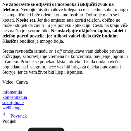
Ne zaboravite se odjaviti s Facebooka i isključiti zvuk na
telefonu
. Nemojte pisati mailove kolegama u susjednu sobu, mnogo
je simpatičnije i brže odete li onamo osobno. Dobro je malo se i
kretati.
Nosite sat
. Jer tko umjesto sata koristi telefon, obično ne
može odoljeti da zaviri i u još poneku aplikaciju. Često na kraju više
ne zna što je izvorno htio.
Ne ostavljajte uključen laptop, tablet i
telefon pored postelje, jer njihovi valovi tijelo drže budnim
.
Klasična budilica je mnogo bolja.
Sretna ravnoteža između
on
i
off
omogućava vam duboke privatne
doživljaje, zaboravljanje vremena na koncertima, bavljenje jogom ili
trčanjem. Primite se ponekad kista i olovke. I kada onda navečer
pogledate na Instagram, neće vas biti briga za daleka putovanja i
Storyje, jer će vam život biti lijep i ispunjen.
Video: Canva
infomanija
koncentracija
smartphone
wellbeing
keyboard_backspace
Povratak
Podijeli