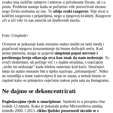
svatko ima različite zahtjeve i interese u privatnome životu, ali i u
poslu. Problemi nastaju kada se počnemo više posvećivati ekranu
nego živim osobama uz nas. To
ubija svaki razgovor.
Nije stvar u
količini razgovora s prijateljima, nego u njegovoj kvaliteti. Razgovor
oči u oči više će nas usrećiti od društvenih mreža.
Foto: Unsplash+
Ovisnost se pokazuje kada moramo stalno misliti na neki medij i
pojačavati njegovo konzumiranje da bismo doživjeli sreću. Kad
nema interneta, mogu se pojaviti
simptomi poput nervoze i
povišenoga broja otkucaja srca kao znak da nam nedostaje
. To
zvuči ekstremno, ali počinje već i s malim stvarima, s osjećajem
„nešto mi nedostaje“ kada telefon ostavimo kod kuće. Stručnjaci
ideju da stalno moramo biti u tijeku nazivaju „infomanijom“. Nitko
ne razmišlja o tome zadovoljava li nas to zaista, a trebali bismo se
zapitati kako se primjerice osjećamo nakon pola sata na Instagramu.
Ne dajmo se dekoncentrirati
Pogledavajmo rjeđe u smartphone
. Studenti to u prosjeku čine
svakih 12 minuta. Kako je pokazala jedna Microsoftova studija,
između 2000. i 2013.
ciklus ljudske pozornosti skratio se s