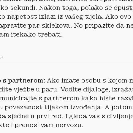
liko sekundi. Nakon toga, polako se opusti
o napetost izlazi iz vašeg tijela. Ako ovo
pravite par sklekova. No pripazite da ne
vam itekako trebati.
h+
e s partnerom:
Ako imate osobu s kojom 
dite vježbe u paru. Vodite dijaloge, izraža
omunicirajte s partnerom kako biste razvi
 povezanost tijekom izvođenja. A potom
da sjedne u prvi red. I gleda vas s divljen
kte i prenosi vam nervozu.