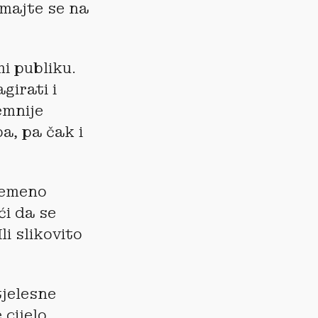
imajte se na
i publiku.
girati i
emnije
a, pa čak i
remeno
ći da se
li slikovito
jelesne
 cijelo