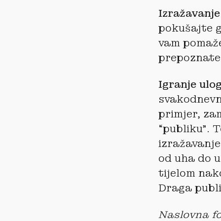
Izražavanje
pokušajte g
vam pomaže 
prepoznate 
Igranje ulo
svakodnevni
primjer, za
“publiku”. 
izražavanje
od uha do u
tijelom nak
Draga publi
Naslovna fo