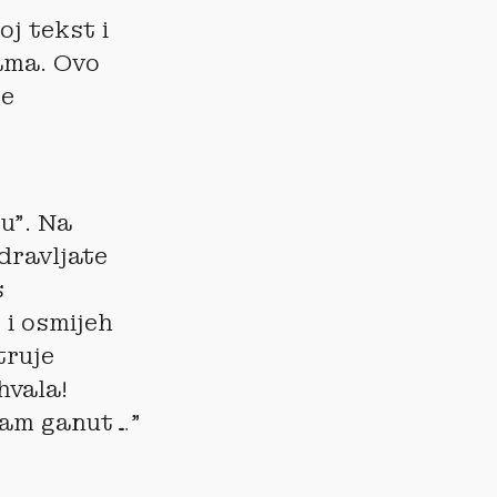
oj tekst i
sama. Ovo
še
u”. Na
dravljate
s
 i osmijeh
truje
hvala!
 sam ganut…”