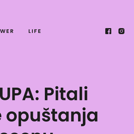
WER
LIFE
A: Pitali
 opuštanja