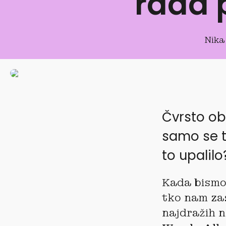
rada p
Nika
Čvrsto ob
samo se t
to upalilo
Kada bismo 
tko nam zas
najdražih 