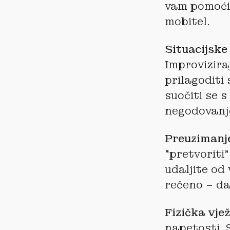
vam pomoći 
mobitel.
Situacijske
Improviziraj
prilagoditi
suočiti se 
negodovanj
Preuzimanje
“pretvoriti”
udaljite od 
rečeno – da
Fizička vje
napetosti. S