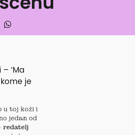
a scenu
 – ‘Ma
a kome je
u toj koži i
no jedan od
–
redatelj