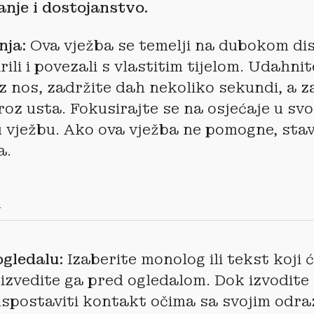
nje i dostojanstvo.
nja:
Ova vježba se temelji na dubokom di
rili i povezali s vlastitim tijelom. Udahnit
 nos, zadržite dah nekoliko sekundi, a z
roz usta. Fokusirajte se na osjećaje u svo
u vježbu. Ako ova vježba ne pomogne, stav
a.
h
ogledalu:
Izaberite monolog ili tekst koji 
i izvedite ga pred ogledalom. Dok izvodite
spostaviti kontakt očima sa svojim odra