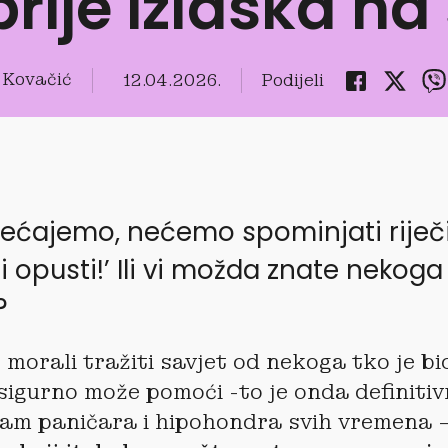
rije izlaska n
 Kovačić
12.04.2026.
Podijeli
ećajemo, nećemo spominjati riječi
i opusti!’ Ili vi možda znate nekog
?
morali tražiti savjet od nekoga tko je bio 
igurno može pomoći -to je onda definitiv
nam paničara i hipohondra svih vremena 