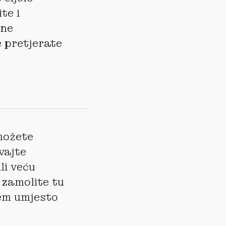
te i
 ne
 pretjerate
možete
vajte
li veću
 zamolite tu
jem umjesto