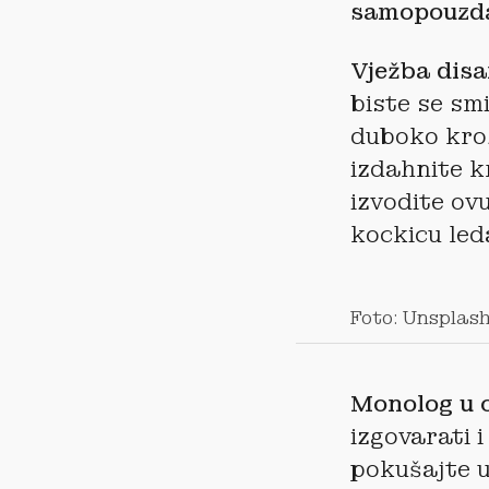
samopouzda
Vježba disa
biste se smi
duboko kroz
izdahnite k
izvodite ov
kockicu led
Foto: Unsplas
Monolog u 
izgovarati 
pokušajte u