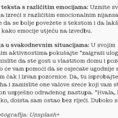
 teksta s različitim emocijama:
Uzmite sv
a izreći s različitim emocionalnim nijan
da se bolje povežete s tekstom i da lak
kako emocije utječu na izvedbu.
ga u svakodnevnim situacijama:
U svojim
m aktivnostima pokušajte “zaigrati ulog
mislite da ste gost u vlastitom domu i poz
To će vam pomoći da se osjećate ugodnije 
m čak i izvan pozornice. Da, tu isprobajte
ha i zamislite one valove sreće koji vam s
on uspješno odrađenog nastupa. “Hvala, 
ko, doista sam ostao bez riječi. Duboko
tografija: Unsplash+