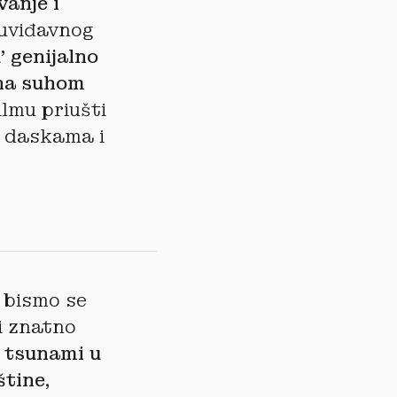
vanje i
 uviđavnog
’ genijalno
 na suhom
ilmu priušti
m daskama i
 bismo se
i znatno
j tsunami u
štine,