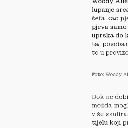
Woody Allen
lupanje src
šefa kao pje
pjeva samo 
uprska do k
taj poseba
to u proviz
Foto: Woody All
Dok ne dobi
možda mogli
više skulir
tijelu koji 