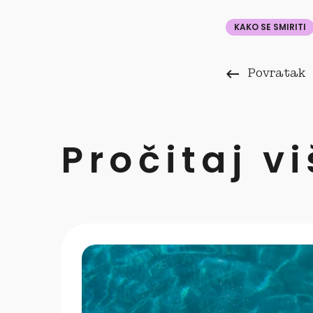
KAKO SE SMIRITI
keyboard_backspace
Povratak
Pročitaj v