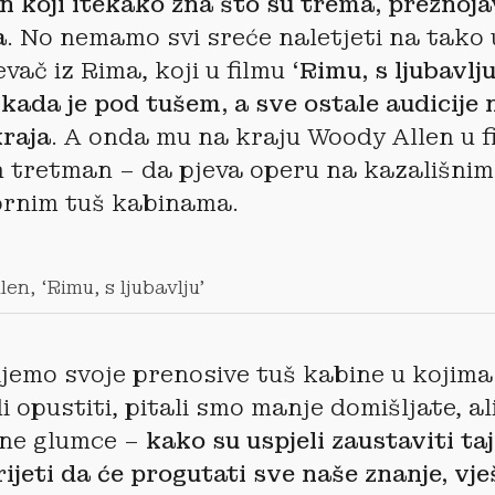
 koji itekako zna što su trema, preznoja
a
. No nemamo svi sreće naletjeti na tako
vač iz Rima, koji u filmu
‘Rimu, s ljubavlju
kada je pod tušem, a sve ostale audicije
raja
. A onda mu na kraju Woody Allen u f
n tretman – da pjeva operu na kazališni
ornim tuš kabinama.
en, ‘Rimu, s ljubavlju’
jemo svoje prenosive tuš kabine u kojima
 opustiti, pitali smo manje domišljate, al
ane glumce –
kako su uspjeli zaustaviti ta
prijeti da će progutati sve naše znanje, vje