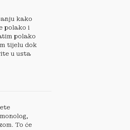
sanju kako
e polako i
atim polako
m tijelu dok
ite u usta
ćete
 monolog,
zom. To će