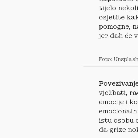
tijelo neko
osjetite kak
pomogne, na
jer dah će 
Foto: Unsplas
Povezivanj
vježbati, ra
emocije i k
emocionalnu
istu osobu 
da grize no