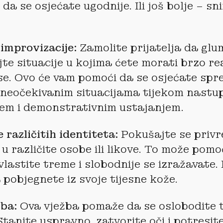
da se osjećate ugodnije. Ili još bolje – sn
 improvizacije:
Zamolite prijatelja da glum
te situacije u kojima ćete morati brzo rea
 se. Ovo će vam pomoći da se osjećate spr
s neočekivanim situacijama tijekom nastup
em i demonstrativnim ustajanjem.
 različitih identiteta:
Pokušajte se priv
 u različite osobe ili likove. To može pomo
vlastite treme i slobodnije se izražavate. I
 pobjegnete iz svoje tijesne kože.
žba:
Ova vježba pomaže da se oslobodite t
tanite uspravno, zatvorite oči i potresite