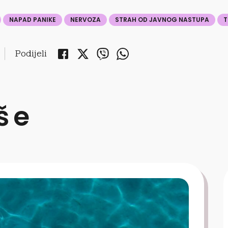
NAPAD PANIKE
NERVOZA
STRAH OD JAVNOG NASTUPA
T
Podijeli
iše